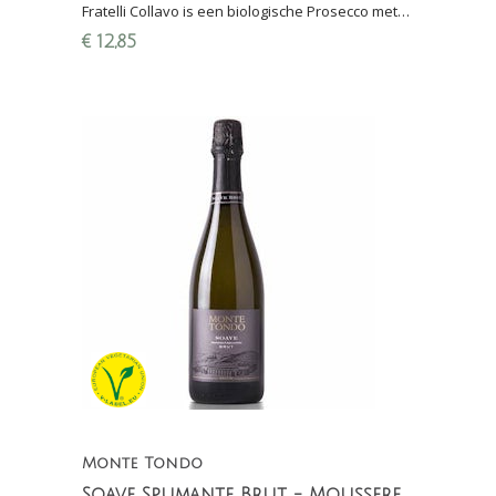
Fratelli Collavo is een biologische Prosecco met
zachte zuren en zuivere aroma's van perzik en
€
12,85
peer
Monte Tondo
Soave Spumante Brut - Mousserende wijn