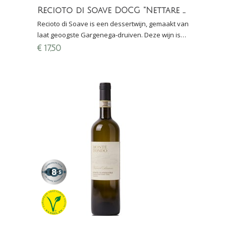
Recioto di Soave DOCG "Nettare di Bacco"
Recioto di Soave is een dessertwijn, gemaakt van
laat geoogste Gargenega-druiven. Deze wijn is
lekker bij tarte tatin, oude kaas en panettone.
€
17,50