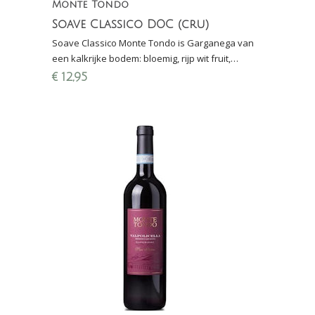
Monte Tondo
Soave Classico DOC (cru)
Soave Classico Monte Tondo is Garganega van
een kalkrijke bodem: bloemig, rijp wit fruit,
delicaat, breed toegankelijk. 90/100 punten Wine
€
12,95
Enthusiast