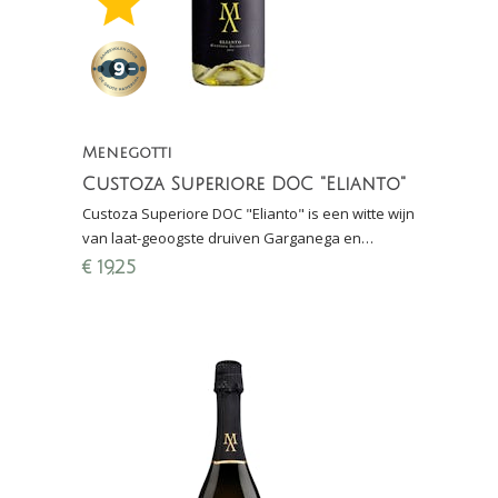
Menegotti
Custoza Superiore DOC "Elianto"
Custoza Superiore DOC "Elianto" is een witte wijn
van laat-geoogste druiven Garganega en
Cortese: wit fruit, hint van honing en fraaie
€
19,25
mineraliteit