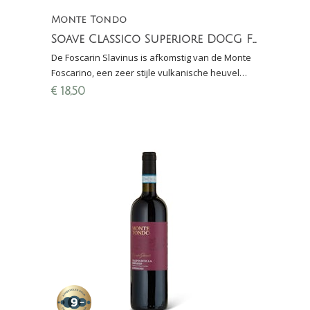
Monte Tondo
Soave Classico Superiore DOCG Foscarin Slavinus
De Foscarin Slavinus is afkomstig van de Monte
Foscarino, een zeer stijle vulkanische heuvel
behorend tot de beste percelen binnen Soave
€
18,50
Classico