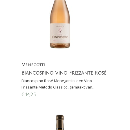
Menegotti
Biancospino Vino Frizzante Rosé
Biancospino Rosé Menegotti is een Vino
Frizzante Metodo Classico, gemaakt van
Chardonnay, Garganega en Corvina. Elegant,
€
14,25
bloemig en lichtkruidig.