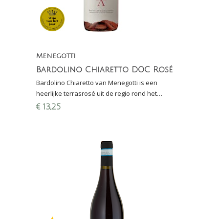
Menegotti
Bardolino Chiaretto DOC Rosé
Bardolino Chiaretto van Menegotti is een
heerlijke terrasrosé uit de regio rond het
Gardameer (Veneto). Winnaar Proefschrift
€
13,25
Wijnconcours 2022!