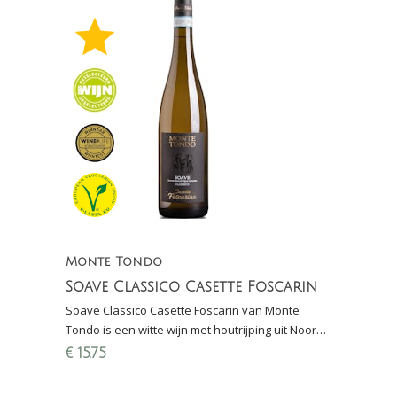
Monte Tondo
Soave Classico Casette Foscarin
Soave Classico Casette Foscarin van Monte
Tondo is een witte wijn met houtrijping uit Noord-
Italië gemaakt van de Garganega-druif.
€
15,75