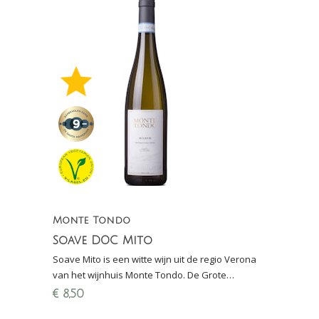
Monte Tondo
Soave DOC Mito
Soave Mito is een witte wijn uit de regio Verona
van het wijnhuis Monte Tondo. De Grote
Hamersma 2019: De beste Soave op dit
€
8,50
prijsniveau (score 9-)