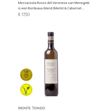
Mezzacosta Rosso del Veronese van Menegotti
is een Bordeaux-blend (Merlot & Cabernet
Sauvignon) uit de regio Verona met decente
€
17,50
houtrijping
Monte Tondo