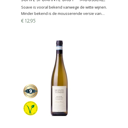
Soave is vooral bekend vanwege de witte wijnen.
Minder bekend is de mousserende versie van
Soave: een heerlijke Soave Spumante van 100%
€
12,95
Garganega