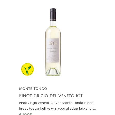
Monte Tondo
Pinot Grigio del Veneto IGT
Pinot Grigio Veneto IGT van Monte Tondo is een
breed toegankelijke wijn voor alledag; lekker bij
carpaccio, gevogelte (kip), zalm en asperges