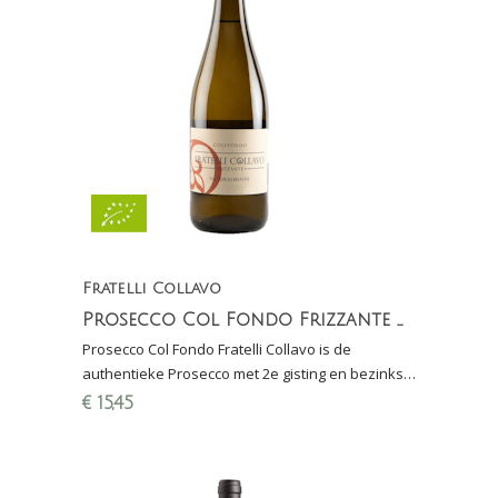
Fratelli Collavo
Prosecco Col Fondo Frizzante Naturalmente Fratelli Collavo Biologisch
Prosecco Col Fondo Fratelli Collavo is de
authentieke Prosecco met 2e gisting en bezinksel
in de fles. Prosecco zoals die oorspronkelijk
€
15,45
gemaakt werd.