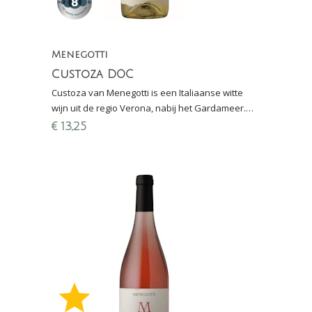
Menegotti
Custoza DOC
Custoza van Menegotti is een Italiaanse witte
wijn uit de regio Verona, nabij het Gardameer.
Gemaakt van Cortese en Garganega. Perswijn:
€
13,25
"zeer goed"