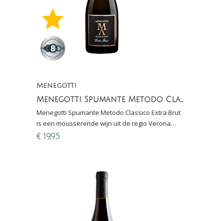
Menegotti
Menegotti Spumante Metodo Classico Extra Brut (100% Garganega)
Menegotti Spumante Metodo Classico Extra Brut
is een mousserende wijn uit de regio Verona
gemaakt van 100% Garganega (rijping: 36
€
19,95
maanden sur lie)