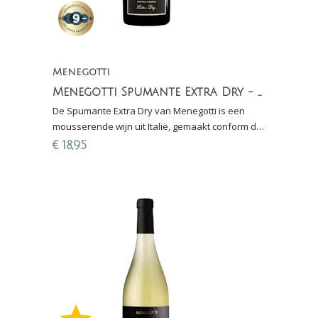
Menegotti
Menegotti Spumante Extra Dry - Metodo Classico
De Spumante Extra Dry van Menegotti is een
mousserende wijn uit Italië, gemaakt conform de
metodo classico (2e gisting op fles; 30 maanden
€
18,95
sur lie)