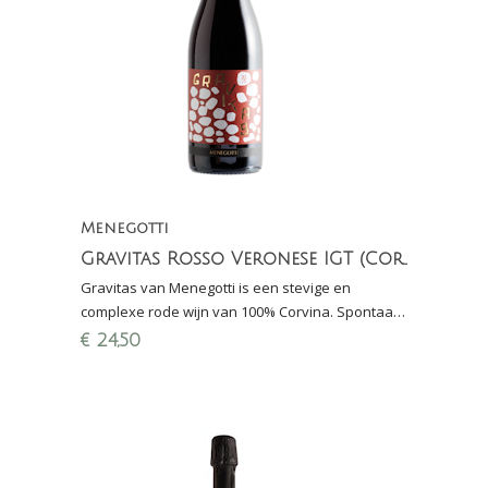
Menegotti
Gravitas Rosso Veronese IGT (Corvina)
Gravitas van Menegotti is een stevige en
complexe rode wijn van 100% Corvina. Spontaan
vergist en rijping in cement gedurende 24
€
24,50
maanden. Maaltijdwijn