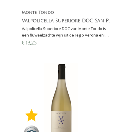
Monte Tondo
Valpolicella Superiore DOC San Pietro
Valpolicella Superiore DOC van Monte Tondo is
een fluweelzachte wijn uit de regio Verona en is
gemaakt van Corvina, Rondinella en Molinara
€
13,25