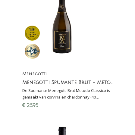
Menegotti
Menegotti Spumante Brut - Metodo Classico (40 maanden sur lie)
De Spumante Menegotti Brut Metodo Classico is
gemaakt van corvina en chardonnay (40
maanden sur lie): fijne mousse, fraaie zuren, fruit
€
25,95
en bitters