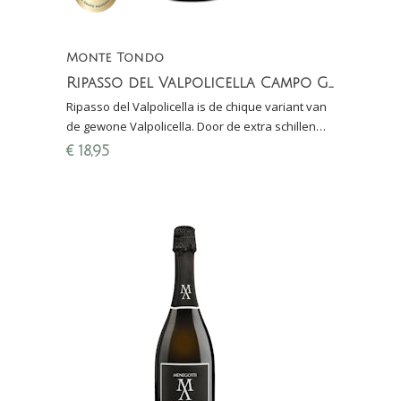
Monte Tondo
Ripasso del Valpolicella Campo Grande
Ripasso del Valpolicella is de chique variant van
de gewone Valpolicella. Door de extra schillen
van de Amarone ontstaat een krachtige en volle
€
18,95
wijn