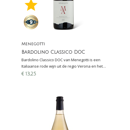
Menegotti
Bardolino Classico DOC
Bardolino Classico DOC van Menegotti is een
Italiaanse rode wijn uit de regio Verona en het
Gardameer. Cool rood in optima forma!
€
13,25