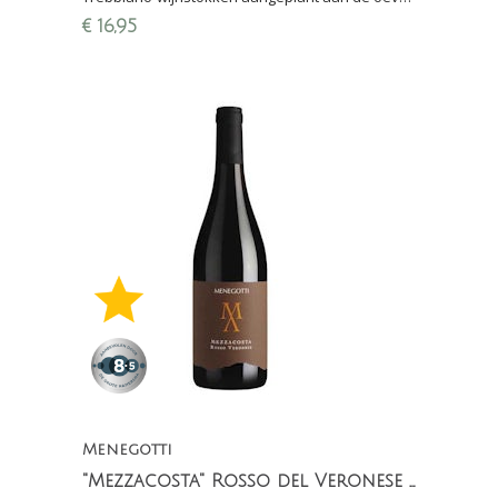
van 't Gardameer; lekker bij zoetwatervis (forel,
€
16,95
paling)
Menegotti
"Mezzacosta" Rosso del Veronese IGT