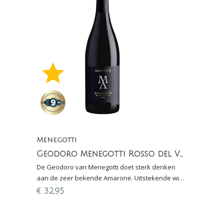
Menegotti
Geodoro Menegotti Rosso del Veronese IGT
De Geodoro van Menegotti doet sterk denken
aan de zeer bekende Amarone. Uitstekende wijn
bij wild en gerijpte kazen.
€
32,95