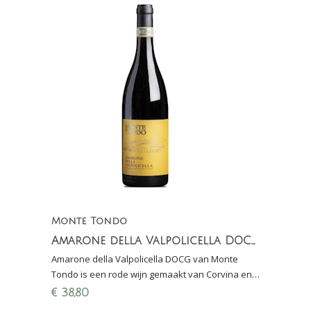
Monte Tondo
Amarone della Valpolicella DOCG
Amarone della Valpolicella DOCG van Monte
Tondo is een rode wijn gemaakt van Corvina en
Rondinella met 40 maanden rijping in barrique
€
38,80
(eiken)