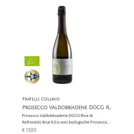
Fratelli Collavo
Prosecco Valdobbiadene DOCG Rive di Refrontolo Brut 6.0
Prosecco Valdobbiadene DOCG Rive di
Refrontolo Brut 6.0 is een biologische Prosecco
van Fratelli Collavo en heeft een fijne mousse en
€
15,95