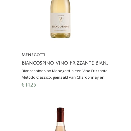
Menegotti
Biancospino Vino Frizzante Bianco
Biancospino van Menegotti is een Vino Frizzante
Metodo Classico, gemaakt van Chardonnay en
Garganega; bloemig, perzik, zacht mousse en
€
14,25
fijne zuren