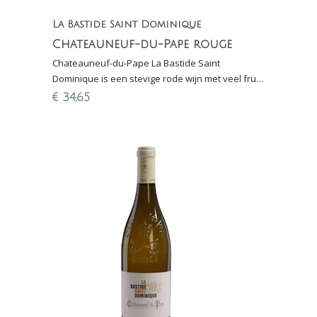
La Bastide Saint Dominique
Chateauneuf-du-Pape rouge
Chateauneuf-du-Pape La Bastide Saint
Dominique is een stevige rode wijn met veel fruit
en elegantie, kracht en intensiteit; Perswijn:
€
34,65
16,5/20 punten