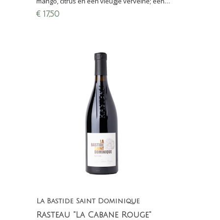
mango, citrus en een vleugje verveine; een
verfijnde wijn die zowel puur als bij gerechten
€
17,50
schittert.
La Bastide Saint Dominique
Rasteau "La Cabane Rouge"