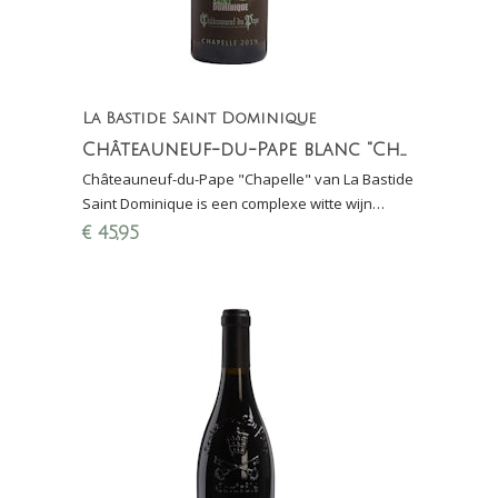
La Bastide Saint Dominique
Châteauneuf-du-Pape blanc "Chapelle"
Châteauneuf-du-Pape "Chapelle" van La Bastide
Saint Dominique is een complexe witte wijn
gemaakt van 100% Clairette.
€
45,95