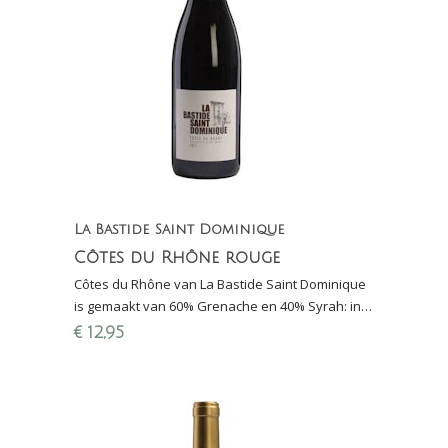
La Bastide Saint Dominique
Côtes du Rhône rouge
Côtes du Rhône van La Bastide Saint Dominique
is gemaakt van 60% Grenache en 40% Syrah: in
2016 beste rode huiswijn van Den Haag
€
12,95
(Proefschrift)