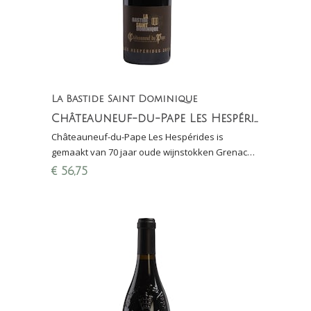
La Bastide Saint Dominique
Châteauneuf-du-Pape Les Hespérides
Châteauneuf-du-Pape Les Hespérides is
gemaakt van 70 jaar oude wijnstokken Grenache
en Mourvédre uit de wijngaard Les Bédines
€
56,75