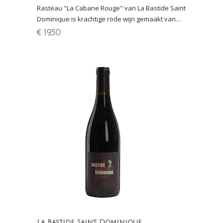
Rasteau "La Cabane Rouge" van La Bastide Saint
Dominique is krachtige rode wijn gemaakt van
70% Grenache en 30% Mourvèdre
€
19,50
La Bastide Saint Dominique