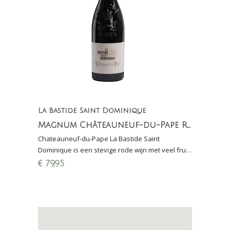
La Bastide Saint Dominique
Magnum Châteauneuf-du-Pape Rouge
Chateauneuf-du-Pape La Bastide Saint
Dominique is een stevige rode wijn met veel fruit
en elegantie, kracht en intensiteit; Perswijn:
€
79,95
16,5/20 punten