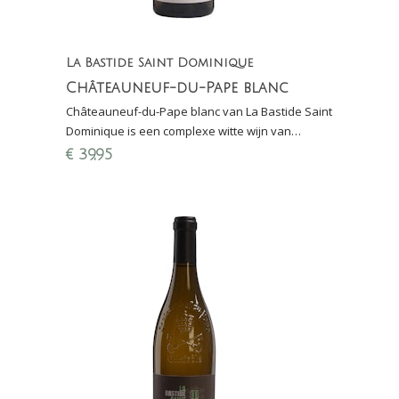
La Bastide Saint Dominique
Châteauneuf-du-Pape blanc
Châteauneuf-du-Pape blanc van La Bastide Saint
Dominique is een complexe witte wijn van
roussane, grenache en clairette; Perswijn: 16/20
€
39,95
punten