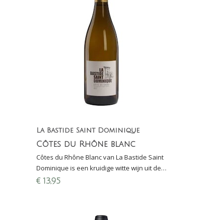
La Bastide Saint Dominique
Côtes du Rhône blanc
Côtes du Rhône Blanc van La Bastide Saint
Dominique is een kruidige witte wijn uit de
Rhônevallei gemaakt van viognier, grenache
€
13,95
blanc en clairette