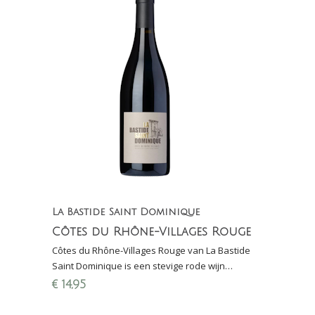
La Bastide Saint Dominique
Côtes du Rhône-Villages Rouge
Côtes du Rhône-Villages Rouge van La Bastide
Saint Dominique is een stevige rode wijn
afkomstig van wijngaarden net buiten
€
14,95
Châteauneuf-du-Pape