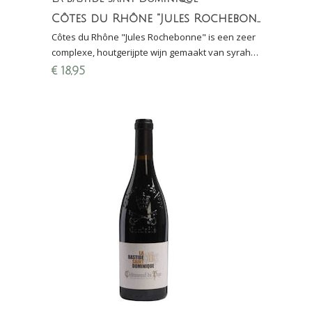
Côtes du Rhône "Jules Rochebonne"
Côtes du Rhône "Jules Rochebonne" is een zeer
complexe, houtgerijpte wijn gemaakt van syrah
(80%) en grenache (20%). Grote Hamerma 2018:
€
18,95
8,5