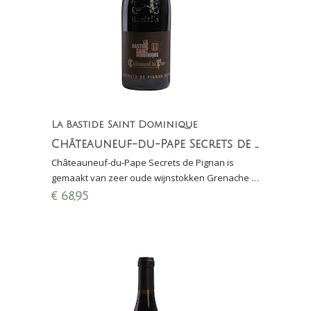
La Bastide Saint Dominique
Châteauneuf-du-Pape Secrets de Pignan
Châteauneuf-du-Pape Secrets de Pignan is
gemaakt van zeer oude wijnstokken Grenache in
één van de beste percelen van Châteauaneuf-
€
68,95
du-Pape: "Pignan