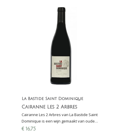
La Bastide Saint Dominique
Cairanne Les 2 Arbres
Cairanne Les 2 Arbres van La Bastide Saint
Dominique is een wijn gemaakt van oude
wijnstokken aangeplant in één van de beste
€
16,75