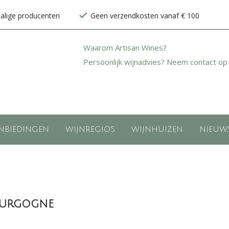
halige producenten
Geen verzendkosten vanaf € 100
Waarom Artisan Wines?
Persoonlijk wijnadvies? Neem contact op
NBIEDINGEN
WIJNREGIO'S
WIJNHUIZEN
NIEUW
Bourgogne