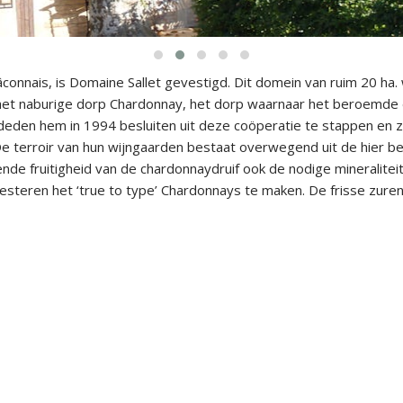
Mâconnais, is Domaine Sallet gevestigd. Dit domein van ruim 20 ha
 het naburige dorp Chardonnay, het dorp waarnaar het beroemde
deden hem in 1994 besluiten uit deze coöperatie te stappen en zic
e terroir van hun wijngaarden bestaat overwegend uit de hier b
nde fruitigheid van de chardonnaydruif ook de nodige mineraliteit
resteren het ‘true to type’ Chardonnays te maken. De frisse zure