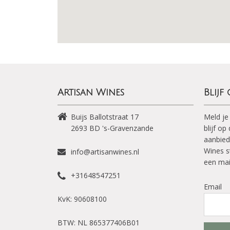
Artisan Wines
Blijf
Buijs Ballotstraat 17
Meld je
2693 BD
's-Gravenzande
blijf o
aanbied
Wines s
info@artisanwines.nl
een mai
+31648547251
Email
KvK: 90608100
BTW: NL 865377406B01