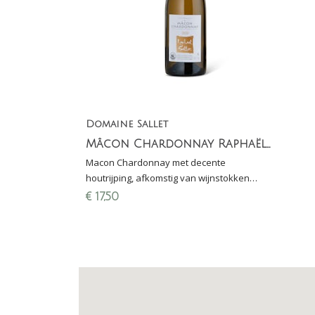
Domaine Sallet
Mâcon Chardonnay Raphaël Sallet
Macon Chardonnay met decente
houtrijping, afkomstig van wijnstokken
aangeplant in het dorpje Chardonnay in
€
17,50
het zuiden van de Bourgogne (Mâconnais).