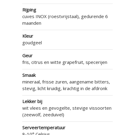
Rijping
cuves INOX (roestvrijstaal), gedurende 6
maanden
Kleur
goudgeel
Geur
fris, citrus en witte grapefruit, specerijen
Smaak
mineraal, frisse zuren, aangename bitters,
stevig, licht kruidig, krachtig in de afdronk
Lekker bij
wit vlees en gevogelte, stevige vissoorten
(zeewolf, zeeduivel)
Serveertemperatuur
8-10° Celsius