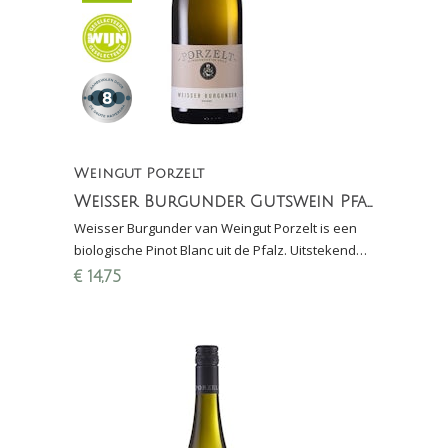
Weingut Porzelt
Weisser Burgunder Gutswein Pfalz
Weisser Burgunder van Weingut Porzelt is een
biologische Pinot Blanc uit de Pfalz. Uitstekende
witte wijn voor bij de asperges!
€
14,75