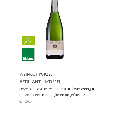
Weingut Porzelt
Pétillant Naturel
Deze biologische Pétillant Naturel van Weingut
Porzelt is een natuurlijke en ongefilterde
mousserende wijn uit de Pfalz (Duitsland)
€
17,95