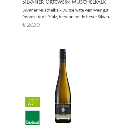
Silvaner Ortswein Muschelkalk
Silvaner Muschelkalk Duitse witte wijn Weingut
Porzelt uit de Pfalz, behoort tot de beste Silvaner
van Duitsland, 3e plek Perswijn Wijnconcours
€
20,50
2020