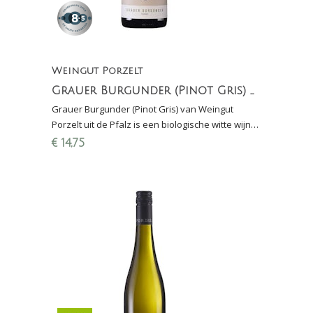
Weingut Porzelt
Grauer Burgunder (Pinot Gris) Gutswein Pfalz
Grauer Burgunder (Pinot Gris) van Weingut
Porzelt uit de Pfalz is een biologische witte wijn
uit Duitsland: breed en zacht, fijne zuren
€
14,75