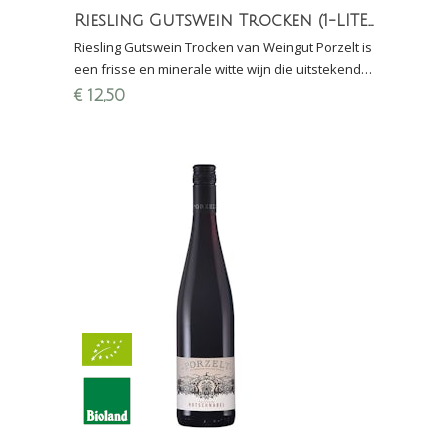
Riesling Gutswein Trocken (1-LITER)
Riesling Gutswein Trocken van Weingut Porzelt is
een frisse en minerale witte wijn die uitstekend
combineert met vis, schaal- en schelpdieren en
€
12,50
sushi