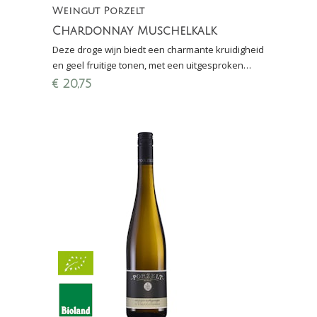
Weingut Porzelt
Chardonnay Muschelkalk
Deze droge wijn biedt een charmante kruidigheid
en geel fruitige tonen, met een uitgesproken
mineraliteit en goede zuren.
€
20,75