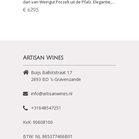
dan van Weingut Porzelt uit de Pfalz. Elegantie,
frisheid en zuren. Biologisch gecertificeerd.
€
67,95
Artisan Wines
Buijs Ballotstraat 17
2693 BD
's-Gravenzande
info@artisanwines.nl
+31648547251
KvK: 90608100
BTW: NL 865377406B01