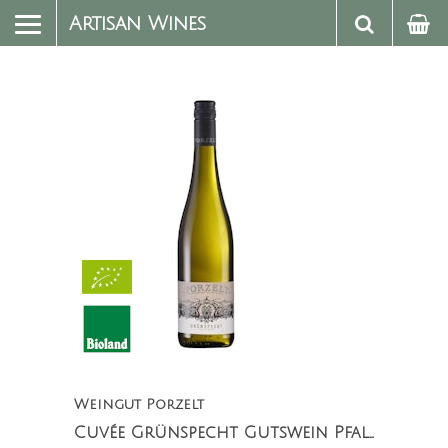
Artisan Wines
Weingut Porzelt
Cuvée Grünspecht Gutswein Pfalz Feinherb (1-liter)