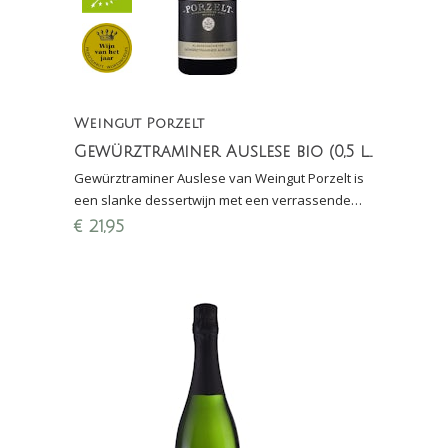
Weingut Porzelt
Gewürztraminer Auslese bio (0,5 ltr)
Gewürztraminer Auslese van Weingut Porzelt is
een slanke dessertwijn met een verrassende
zuurtegraad. Heerlijk bij Münsterkaas, paté of bij
€
21,95
foie gr