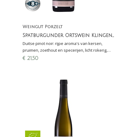
Weingut Porzelt
Spatburgunder Ortswein Klingenmünster
Duitse pinot noir: rijpe aroma's van kersen,
pruimen, zoethout en specerijen, licht rokerig,
breed
€
21,50