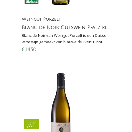
Weingut Porzelt
Blanc de Noir Gutswein Pfalz biologisch
Blanc de Noir van Weingut Porzelt is een Duitse
witte wijn gemaakt van blauwe druiven: Pinot
Noir en Pinot Meunieur. Biologisch gecertificeerd!
€
14,50