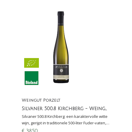
Weingut Porzelt
Silvaner 500.8 Kirchberg - Weingut Porzelt
Silvaner 500.8 Kirchberg: een karaktervolle witte
wijn, gerijpt in traditionele 500-liter Fuder-vaten,
met minerale frisheid en elegante complexiteit.
€
38,50