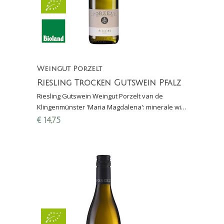
Weingut Porzelt
Riesling Trocken Gutswein Pfalz
Riesling Gutswein Weingut Porzelt van de
Klingenmünster 'Maria Magdalena': minerale wijn
met aroma van grapefruit, appel en witte
€
14,75
bloemen.