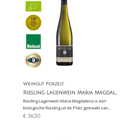
Weingut Porzelt
Riesling Lagenwein Maria Magdalena
Riesling Lagenwein Maria Magdalena is een
biologische Riesling uit de Pfalz gemaakt van
ruim 60 jaar oude wijnstokken, aangeplant op
€
36,50
Buntsandstein.