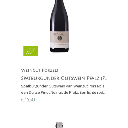
Weingut Porzelt
Spatburgunder Gutswein Pfalz (Pinot Noir)
Spätburgunder Gutswein van Weingut Porzelt is
een Duitse Pinot Noir uit de Pfalz. Een lichte rode
wijn met aroma's van kersen en specerijen.
€
15,50