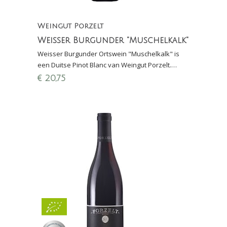
Weingut Porzelt
Weisser Burgunder "Muschelkalk"
Weisser Burgunder Ortswein "Muschelkalk" is
een Duitse Pinot Blanc van Weingut Porzelt.
Wijngaard staat aangeplant op zeer kalkrijke
€
20,75
bodem.