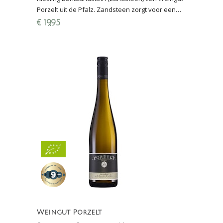
Porzelt uit de Pfalz. Zandsteen zorgt voor een
licht crèmige Riesling, zacht, ronde zuren en
€
19,95
mineraal
Weingut Porzelt