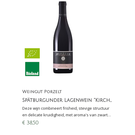
Weingut Porzelt
Spätburgunder Lagenwein "Kirchberg" 2018
Deze wijn combineert frisheid, stevige structuur
en delicate kruidigheid, met aroma's van zwarte
kers, chocolade en subtiele houttonen.
€
38,50