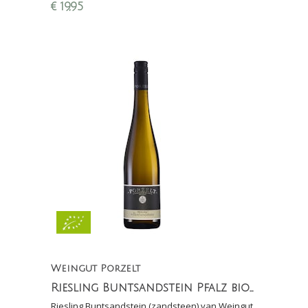
grapefruit
€
19,95
Weingut Porzelt
Riesling Buntsandstein Pfalz biologisch
Riesling Buntsandstein (zandsteen) van Weingut