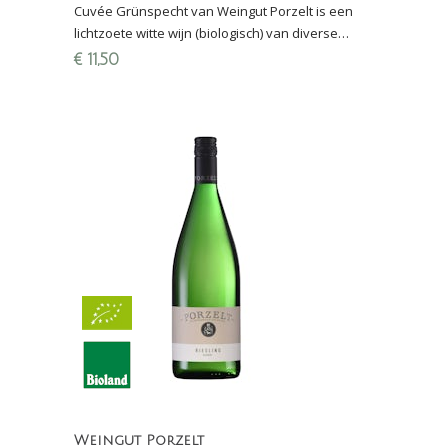
Cuvée Grünspecht van Weingut Porzelt is een
lichtzoete witte wijn (biologisch) van diverse
druiven; heerlijk bij de borrel en bij Aziatische
€
11,50
gerecht
Weingut Porzelt