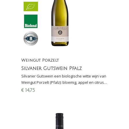
Weingut Porzelt
Silvaner Gutswein Pfalz
Silvaner Gutswein een biologische witte wijn van
Weingut Porzelt (Pfalz): bloemig, appel en citrus,
zacht en mineraal; lekker bij asperges en
€
14,75
mosselen