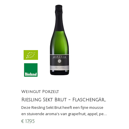
Weingut Porzelt
Riesling Sekt Brut - Flaschengärung
Deze Riesling Sekt Brut heeft een fijne mousse
en stuivende aroma's van grapefruit, appel, peer
en florale tonen.
€
17,95