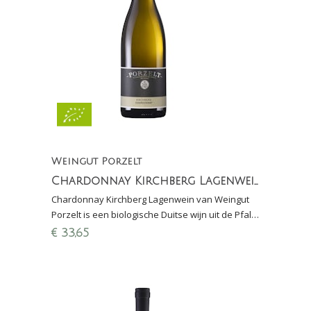
Weingut Porzelt
Chardonnay Kirchberg Lagenwein
Chardonnay Kirchberg Lagenwein van Weingut
Porzelt is een biologische Duitse wijn uit de Pfalz
met 100% houtrijping in nieuw eiken. Vettig en
€
33,65
complex!