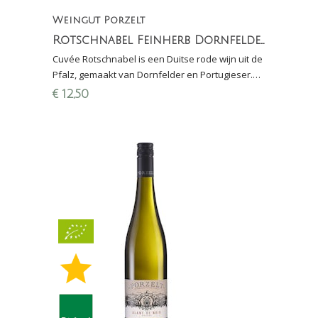
Weingut Porzelt
Rotschnabel Feinherb Dornfelder & Portugieser
Cuvée Rotschnabel is een Duitse rode wijn uit de
Pfalz, gemaakt van Dornfelder en Portugieser.
Zeer zacht en fruitig van smaak met een licht
€
12,50
zoetje.