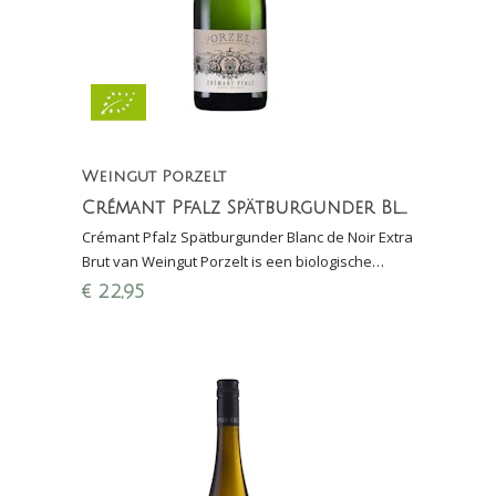
Weingut Porzelt
Crémant Pfalz Spätburgunder Blanc de Noir Extra Brut (Sekt)
Crémant Pfalz Spätburgunder Blanc de Noir Extra
Brut van Weingut Porzelt is een biologische
Duitse Sekt met 18 maanden rijping sur lie
€
22,95