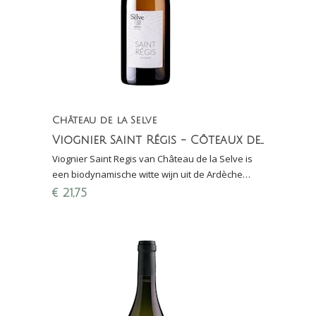
Château de la Selve
Viognier Saint Régis - Côteaux de l'Ardèche
Viognier Saint Regis van Château de la Selve is
een biodynamische witte wijn uit de Ardèche
deels gerijpt in eiken en amfora; zalvend en
€
21,75
mineraal