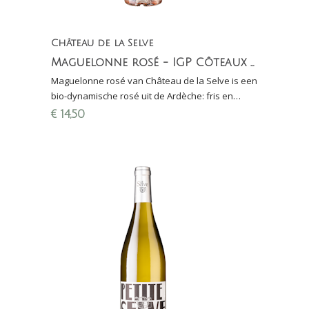
Château de la Selve
Maguelonne rosé - IGP Côteaux de l'Ardèche
Maguelonne rosé van Château de la Selve is een
bio-dynamische rosé uit de Ardèche: fris en
mineraal. Finalewijn Proefschrift Wijnconcours
€
14,50
2021!