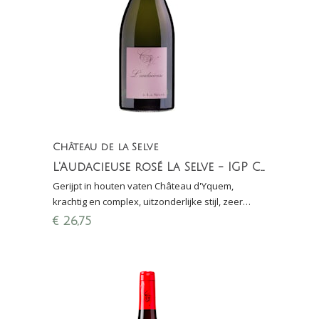
Château de la Selve
L'Audacieuse rosé La Selve - IGP Côteaux de l'Ardèche
Gerijpt in houten vaten Château d'Yquem,
krachtig en complex, uitzonderlijke stijl, zeer
gastronomisch (Finalewijn Proefschrift
€
26,75
Wijnconcours)