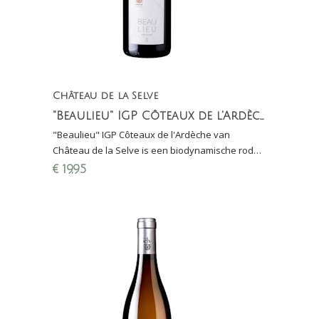
Château de la Selve
"Beaulieu" IGP Côteaux de l'Ardèche
"Beaulieu" IGP Côteaux de l'Ardèche van
Château de la Selve is een biodynamische rode
wijn van 50 % Cabernet-Sauvignon, 25 %
€
19,95
Grenache, 25 % Cinsaul