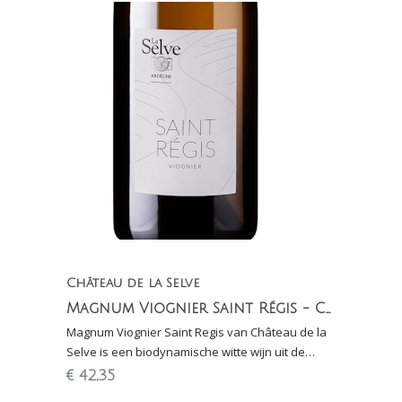
Château de la Selve
Magnum Viognier Saint Régis - Côteaux de l'Ardèche
Magnum Viognier Saint Regis van Château de la
Selve is een biodynamische witte wijn uit de
Ardèche gerijpt in eiken en amfora; zalvend en
€
42,35
mineraal