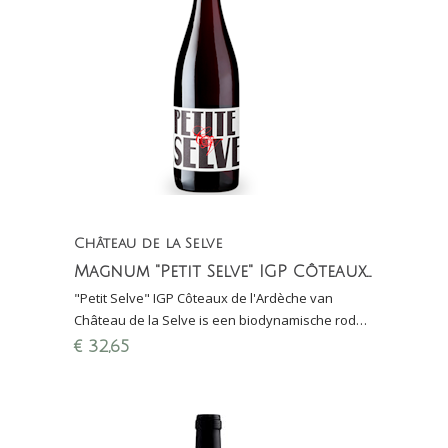
Château de la Selve
Magnum "Petit Selve" IGP Côteaux de l'Ardèche (1,5 liter)
"Petit Selve" IGP Côteaux de l'Ardèche van
Château de la Selve is een biodynamische rode
wijn gemaakt van Cinsault, Grenache en Syrah
€
32,65