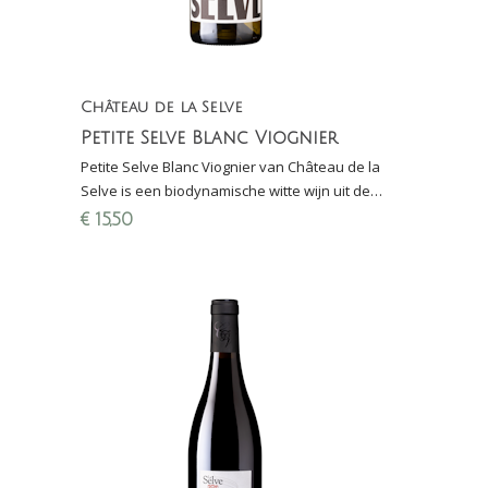
Château de la Selve
Petite Selve Blanc Viognier
Petite Selve Blanc Viognier van Château de la
Selve is een biodynamische witte wijn uit de
Ardèche: jong, fris, mooi droog en met een
€
15,50
heerlijke bite