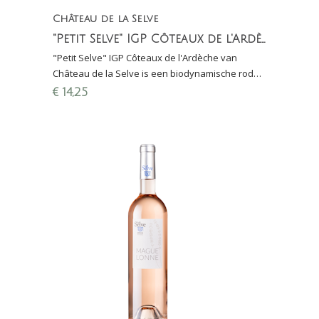
Château de la Selve
"Petit Selve" IGP Côteaux de l'Ardèche
"Petit Selve" IGP Côteaux de l'Ardèche van
Château de la Selve is een biodynamische rode
wijn gemaakt van Cinsault, Grenache en Syrah
€
14,25