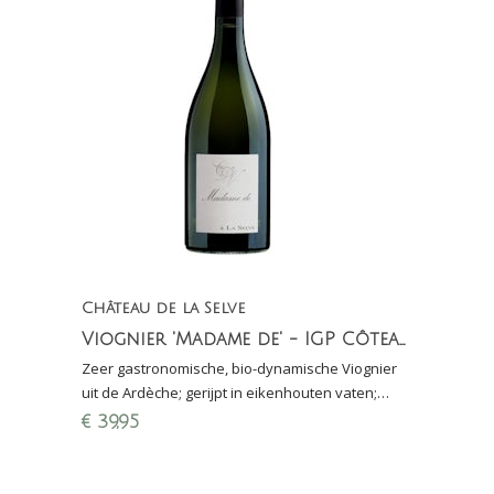
Château de la Selve
Viognier 'Madame de' - IGP Côteaux de l'Ardèche
Zeer gastronomische, bio-dynamische Viognier
uit de Ardèche; gerijpt in eikenhouten vaten;
Perswijn: ***** = uitstekend (hoogste score)
€
39,95