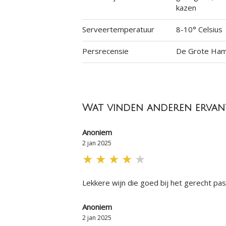
kazen
Serveertemperatuur
8-10° Celsius
Persrecensie
De Grote Ham
Wat vinden anderen ervan
Anoniem
2 jan 2025
★
★
★
★
★
Lekkere wijn die goed bij het gerecht pa
Anoniem
2 jan 2025