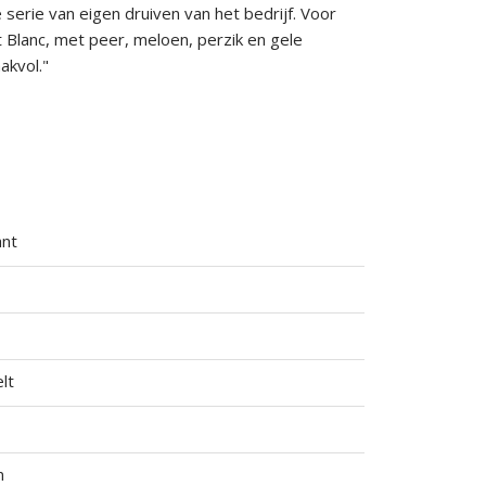
 serie van eigen druiven van het bedrijf. Voor
 Blanc, met peer, meloen, perzik en gele
akvol."
ant
lt
n