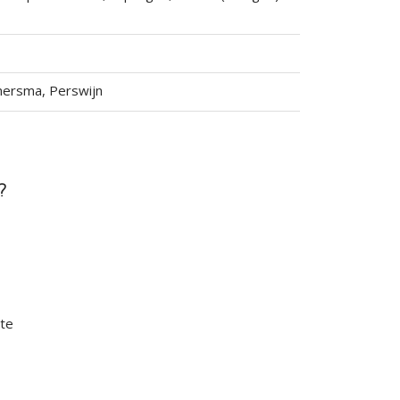
ersma, Perswijn
?
ste