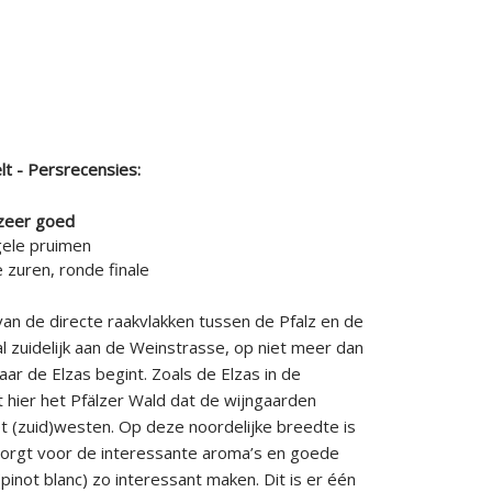
t - Persrecensies:
zeer goed
 gele pruimen
ne zuren, ronde finale
an de directe raakvlakken tussen de Pfalz en de
al zuidelijk aan de Weinstrasse, op niet meer dan
ar de Elzas begint. Zoals de Elzas in de
t hier het Pfälzer Wald dat de wijngaarden
t (zuid)westen. Op deze noordelijke breedte is
e zorgt voor de interessante aroma’s en goede
pinot blanc) zo interessant maken. Dit is er één