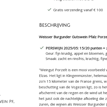
Gratis verzending vanaf € 100
Beschrijving
Weisser Burgunder Gutswein Pfalz Porzel
PERSWIJN 2025/05: 15/20 punten = 
Geur: fijn kruidig, appel en bloemen,
Smaak: zacht en rinsfris, krachtig, fij
"Weingut Porzelt is een mooi voorbeeld v
Elzas. Het ligt in Klingenmünster, helema
zo’n 15 kilometer van de Franse grens, wa
beschutting van de Vogezen ligt, zo is he
afschermt van de regen en de wind uit he
t
het juist ook de nachtelijke afkoeling di
Silvaner Gutswein Pfalz
zuren, die wijnen als Weisser Burgunder (