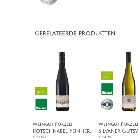
Gerelateerde producten
Weingut Porzelt
Weingut Porzel
Rotschnabel Feinherb Dornfelder & Portugieser
€
12,50
€
14,75