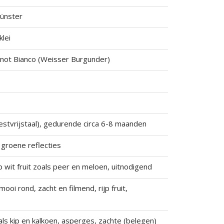
münster
lei
Pinot Bianco (Weisser Burgunder)
estvrijstaal), gedurende circa 6-8 maanden
groene reflecties
jp wit fruit zoals peer en meloen, uitnodigend
mooi rond, zacht en filmend, rijp fruit,
ls kip en kalkoen, asperges, zachte (belegen)