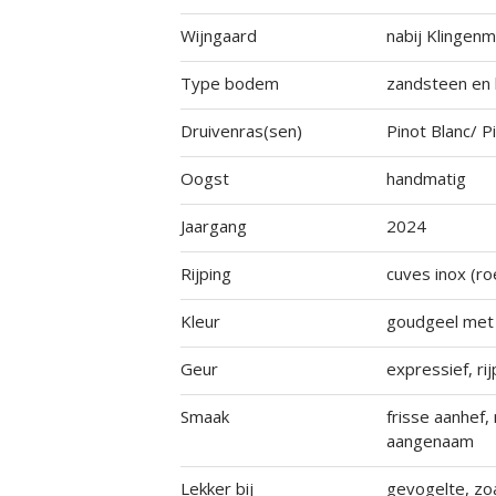
Wijngaard
nabij Klingen
Type bodem
zandsteen en k
Druivenras(sen)
Pinot Blanc/ 
Oogst
handmatig
Jaargang
2024
Rijping
cuves inox (ro
Kleur
goudgeel met 
Geur
expressief, ri
Smaak
frisse aanhef, 
aangenaam
Lekker bij
gevogelte, zoa