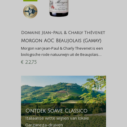
Domaine Jean-Paul & Charly Thévenet
Morgon AOC Beaujolais (Gamay)
Morgon van Jean-Paul & Charly Thevenet is een
biologische rode natuurwijn uit de Beaujolais
gemaakt van 100% Gamay. Finalewijn
€
22,75
Proefschrift 2022
Ontdek Soave Classico
Italiaanse witte wijnen van lokale
Garganega-druiven