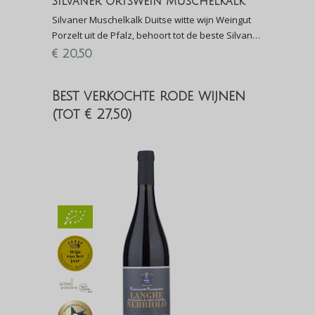
Silvaner Ortswein Muschelkalk
Silvaner Muschelkalk Duitse witte wijn Weingut
Porzelt uit de Pfalz, behoort tot de beste Silvaner
van Duitsland, 3e plek Perswijn Wijnconcours
€
20,50
2020
Best verkochte rode wijnen
(tot € 27,50)