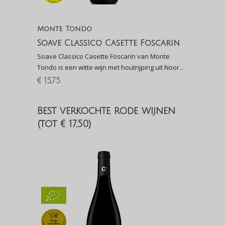
Monte Tondo
Soave Classico Casette Foscarin
Soave Classico Casette Foscarin van Monte
Tondo is een witte wijn met houtrijping uit Noord-
Italië gemaakt van de Garganega-druif.
€
15,75
Best verkochte rode wijnen
(tot € 17,50)