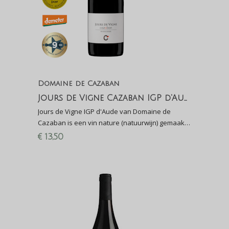
Domaine de Cazaban
Jours de Vigne Cazaban IGP d'Aude
Jours de Vigne IGP d'Aude van Domaine de
Cazaban is een vin nature (natuurwijn) gemaakt
van Carignan en Grenache. Biodynamisch
€
13,50
(DEMETER)