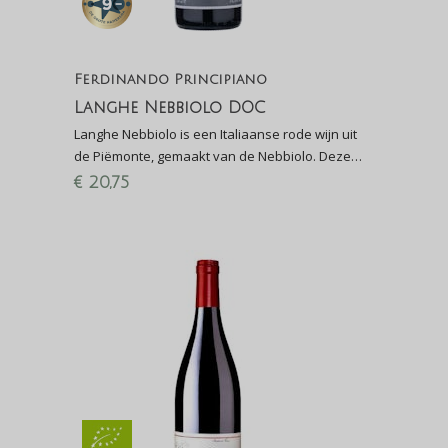
Ferdinando Principiano
Langhe Nebbiolo DOC
Langhe Nebbiolo is een Italiaanse rode wijn uit
de Piëmonte, gemaakt van de Nebbiolo. Deze
druif wordt ook gebruikt voor de beroemde
€
20,75
Barolo DOCG