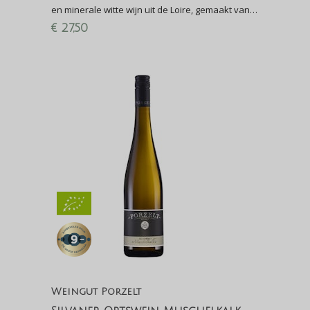
en minerale witte wijn uit de Loire, gemaakt van
Sauvignon Blanc. Biologische Sancerre!
€
27,50
Weingut Porzelt