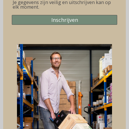
Je gegevens zijn veilig en uitschrijven kan op
Bodegas El Lagar de Moha..!
elk moment.
Inschrijven
Best verkochte witte wijnen
(tot € 17,50)