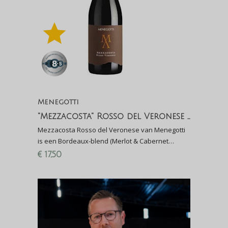
Menegotti
"Mezzacosta" Rosso del Veronese IGT
Mezzacosta Rosso del Veronese van Menegotti
is een Bordeaux-blend (Merlot & Cabernet
Sauvignon) uit de regio Verona met decente
€
17,50
houtrijping