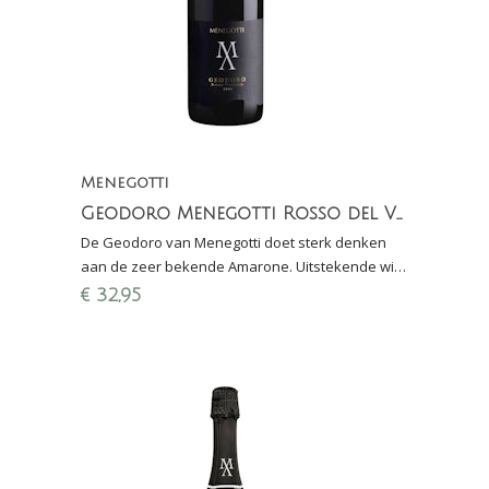
Menegotti
Geodoro Menegotti Rosso del Veronese IGT
De Geodoro van Menegotti doet sterk denken
aan de zeer bekende Amarone. Uitstekende wijn
bij wild en gerijpte kazen.
€
32,95