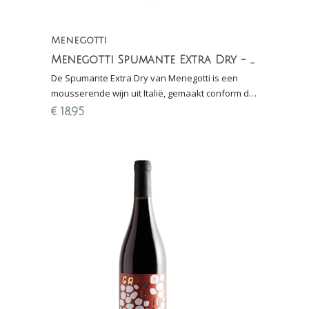
Menegotti
Menegotti Spumante Extra Dry - Metodo Classico
De Spumante Extra Dry van Menegotti is een
mousserende wijn uit Italië, gemaakt conform de
metodo classico (2e gisting op fles; 30 maanden
€
18,95
sur lie)