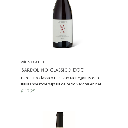
Menegotti
Bardolino Classico DOC
Bardolino Classico DOC van Menegotti is een
Italiaanse rode wijn uit de regio Verona en het
Gardameer. Cool rood in optima forma!
€
13,25