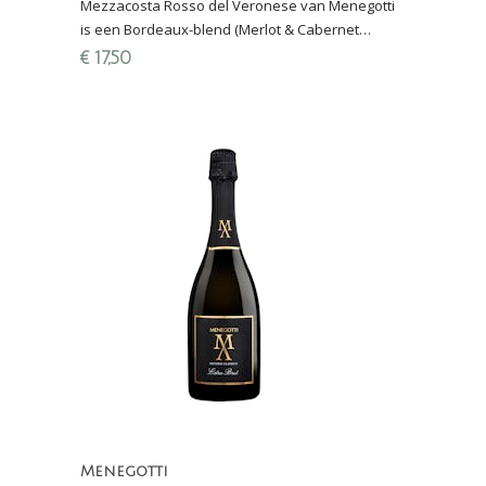
Mezzacosta Rosso del Veronese van Menegotti
is een Bordeaux-blend (Merlot & Cabernet
Sauvignon) uit de regio Verona met decente
€
17,50
houtrijping
Menegotti