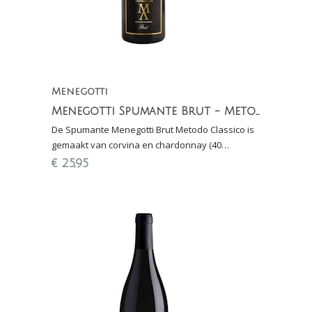
Menegotti
Menegotti Spumante Brut - Metodo Classico (40 maanden sur lie)
De Spumante Menegotti Brut Metodo Classico is
gemaakt van corvina en chardonnay (40
maanden sur lie): fijne mousse, fraaie zuren, fruit
€
25,95
en bitters