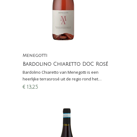
Menegotti
Bardolino Chiaretto DOC Rosé
Bardolino Chiaretto van Menegotti is een
heerlijke terrasrosé uit de regio rond het
Gardameer (Veneto). Winnaar Proefschrift
€
13,25
Wijnconcours 2022!