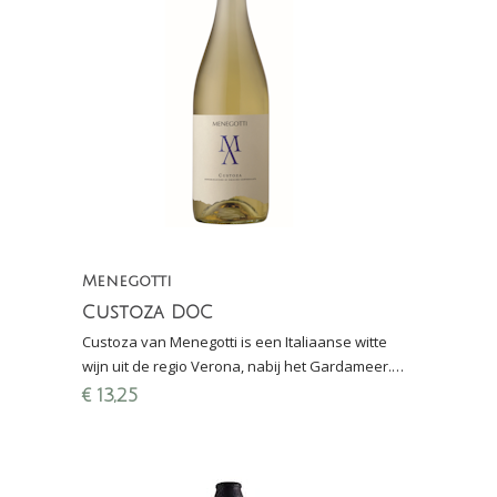
Menegotti
Custoza DOC
Custoza van Menegotti is een Italiaanse witte
wijn uit de regio Verona, nabij het Gardameer.
Gemaakt van Cortese en Garganega. Perswijn:
€
13,25
"zeer goed"