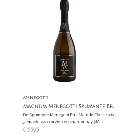
Menegotti
Magnum Menegotti Spumante Brut - Metodo Classico (40 maanden sur lie)
De Spumante Menegotti Brut Metodo Classico is
gemaakt van corvina en chardonnay (40
maanden sur lie): fijne mousse, fraaie zuren, fruit
€
55,95
en bitters