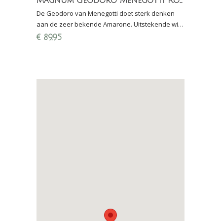
Magnum Geodoro Menegotti Rosso del Veronese IGT geschenkverpakking
De Geodoro van Menegotti doet sterk denken
aan de zeer bekende Amarone. Uitstekende wijn
bij wild en gerijpte kazen.
€
89,95