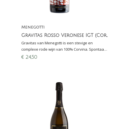
Menegotti
Gravitas Rosso Veronese IGT (Corvina)
Gravitas van Menegotti is een stevige en
complexe rode wijn van 100% Corvina. Spontaan
vergist en rijping in cement gedurende 24
€
24,50
maanden. Maaltijdwijn