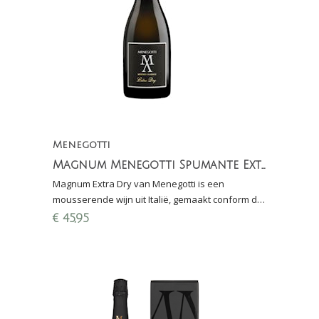
Menegotti
Magnum Menegotti Spumante Extra Dry - Metodo Classico
Magnum Extra Dry van Menegotti is een
mousserende wijn uit Italië, gemaakt conform de
metodo classico. Ook beschikbaar in
€
45,95
geschenkverpakking!