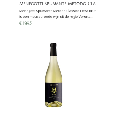
Menegotti Spumante Metodo Classico Extra Brut (100% Garganega)
Menegotti Spumante Metodo Classico Extra Brut
is een mousserende wijn uit de regio Verona
gemaakt van 100% Garganega (rijping: 36
€
19,95
maanden sur lie)