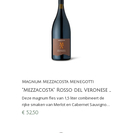
Magnum Mezzacosta Menegotti
"Mezzacosta" Rosso del Veronese IGT
Deze magnum fles van 1,5 liter combineert de
rijke smaken van Merlot en Cabernet Sauvignon,
met intense fruitige en kruidige tonen en een
€
52,50
volle body.