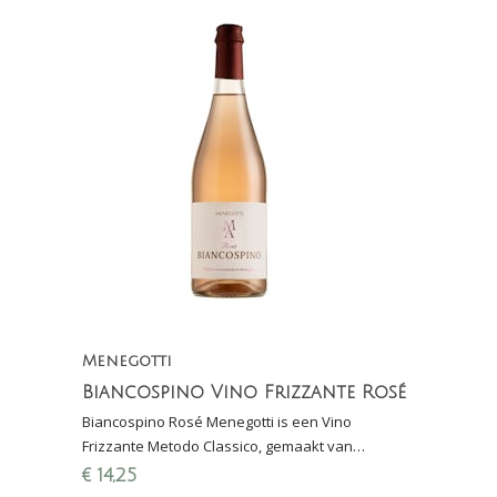
Menegotti
Biancospino Vino Frizzante Rosé
Biancospino Rosé Menegotti is een Vino
Frizzante Metodo Classico, gemaakt van
Chardonnay, Garganega en Corvina. Elegant,
€
14,25
bloemig en lichtkruidig.