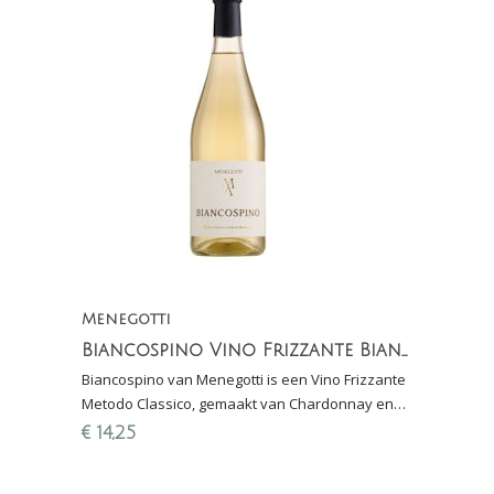
Menegotti
Biancospino Vino Frizzante Bianco
Biancospino van Menegotti is een Vino Frizzante
Metodo Classico, gemaakt van Chardonnay en
Garganega; bloemig, perzik, zacht mousse en
€
14,25
fijne zuren