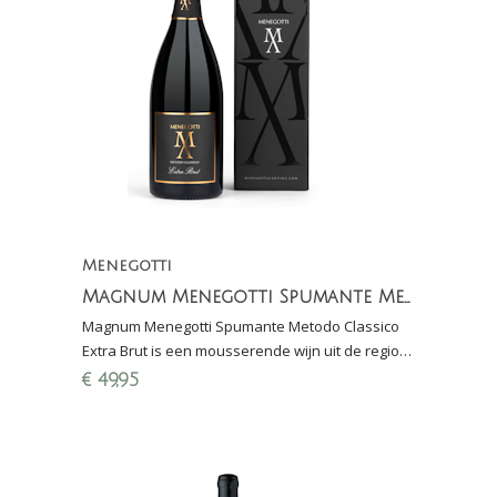
Menegotti
Magnum Menegotti Spumante Metodo Classico Extra Brut (100% Garganega)
Magnum Menegotti Spumante Metodo Classico
Extra Brut is een mousserende wijn uit de regio
Verona gemaakt van 100% Garganega rijping 36
€
49,95
maanden sur lie