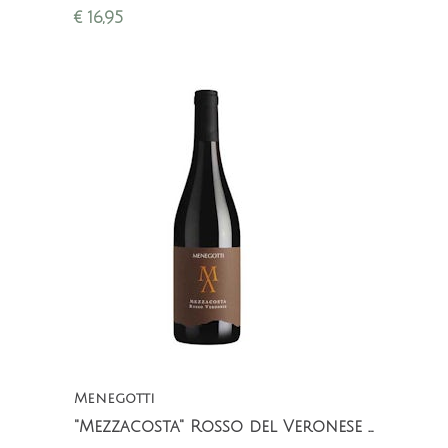
van 't Gardameer; lekker bij zoetwatervis (forel,
€
16,95
paling)
Menegotti
"Mezzacosta" Rosso del Veronese IGT