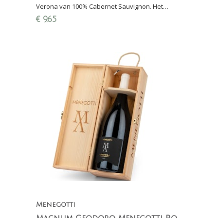
Verona van 100% Cabernet Sauvignon. Het
warme klimaat geeft een zachte, ronde smaak
€
9,65
aan de wijn.
Menegotti