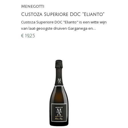
Menegotti
Custoza Superiore DOC "Elianto"
Custoza Superiore DOC "Elianto" is een witte wijn
van laat-geoogste druiven Garganega en
Cortese: wit fruit, hint van honing en fraaie
€
19,25
mineraliteit