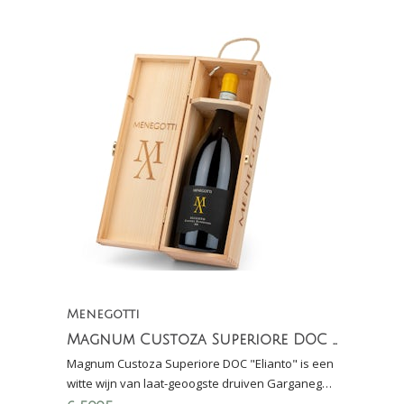
Menegotti
Magnum Custoza Superiore DOC "Elianto"
Magnum Custoza Superiore DOC "Elianto" is een
witte wijn van laat-geoogste druiven Garganega
en Cortese in geschenkverpakking