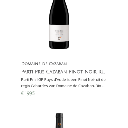
Domaine de Cazaban
Parti Pris Cazaban Pinot Noir IGP Pays d'Aude
Parti Pris IGP Pays d'Aude is een Pinot Noir uit de
regio Cabardes van Domaine de Cazaban. Bio-
dynamische wijn (DEMETER gecertificeerd)
€
19,95