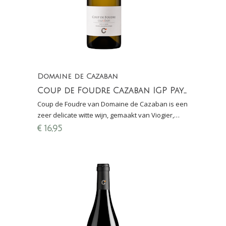
Domaine de Cazaban
Coup de Foudre Cazaban IGP Pays d'Aude
Coup de Foudre van Domaine de Cazaban is een
zeer delicate witte wijn, gemaakt van Viogier,
Vermentino en Rousanne. Bio-dynamisch
€
16,95
(DEMETER)