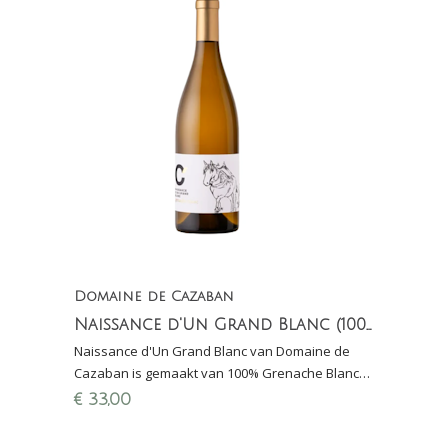
Domaine de Cazaban
Naissance d'Un Grand Blanc (100% Grenache Blanc)
Naissance d'Un Grand Blanc van Domaine de
Cazaban is gemaakt van 100% Grenache Blanc
en afkomstig van een wijngaard dat enkel met
€
33,00
paard wordt geploegd