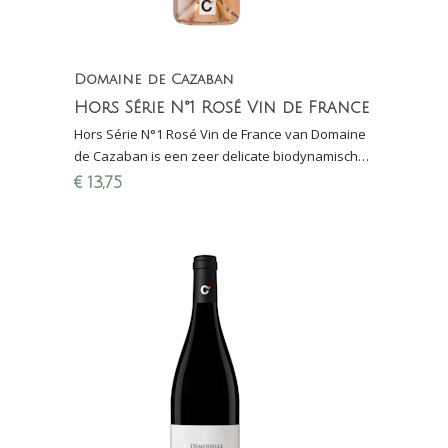
Domaine de Cazaban
Hors Série N°1 Rosé Vin de France
Hors Série N°1 Rosé Vin de France van Domaine
de Cazaban is een zeer delicate biodynamische
rosé uit de Languedoc en gemaakt van 100%
€
13,75
Grenache Noi