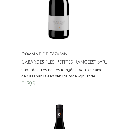
Domaine de Cazaban
Cabardes "Les Petites Rangées" Syrah Merlot
Cabardes "Les Petites Rangées" van Domaine
de Cazaban is een stevige rode wijn uit de
Languedoc gemaakt van Syrah en Merlot (bio-
€
17,95
dynamisch)