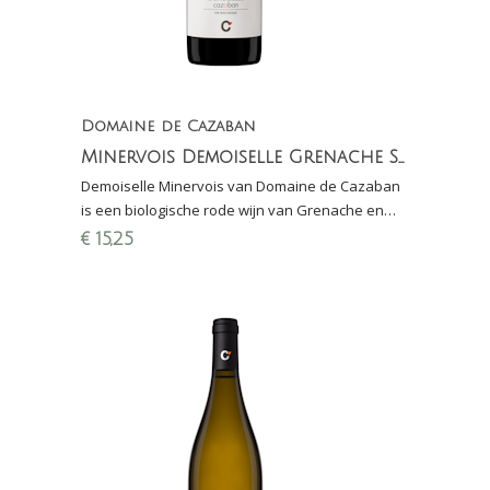
Domaine de Cazaban
Minervois Demoiselle Grenache Syrah (natuurwijn)
Demoiselle Minervois van Domaine de Cazaban
is een biologische rode wijn van Grenache en
Syrah. Het warme klimaat zorgt voor een volle,
€
15,25
rijke wijn.