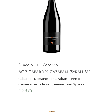
Domaine de Cazaban
AOP Cabardes Cazaban (Syrah Merlot)
Cabardes Domaine de Cazaban is een bio-
dynamische rode wijn gemaakt van Syrah en
Merlot en staat op de kaart bij diverse
€
23,75
sterrenzaken in Frankrijk