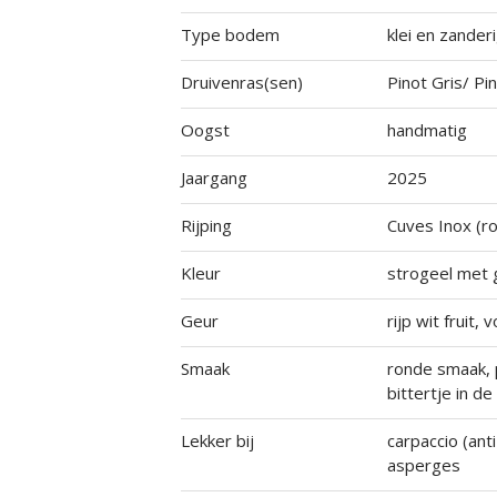
Type bodem
klei en zander
Druivenras(sen)
Pinot Gris/ Pi
Oogst
handmatig
Jaargang
2025
Rijping
Cuves Inox (ro
Kleur
strogeel met 
Geur
rijp wit fruit,
Smaak
ronde smaak, p
bittertje in de
Lekker bij
carpaccio (anti
asperges