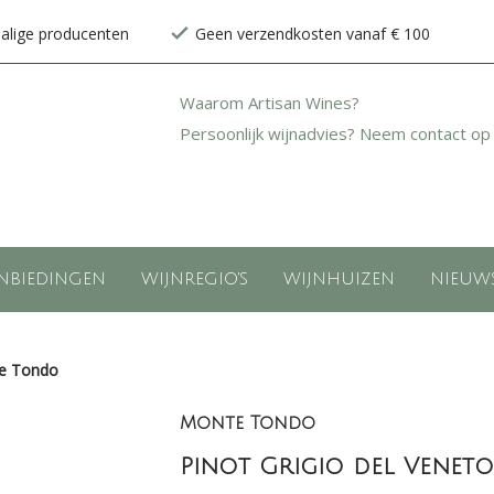
halige producenten
Geen verzendkosten vanaf € 100
Waarom Artisan Wines?
Persoonlijk wijnadvies? Neem contact op
NBIEDINGEN
WIJNREGIO'S
WIJNHUIZEN
NIEUW
te Tondo
Monte Tondo
Pinot Grigio del Veneto