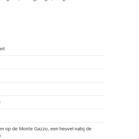
ant
e
en op de Monte Gazzo, een heuvel nabij de
o