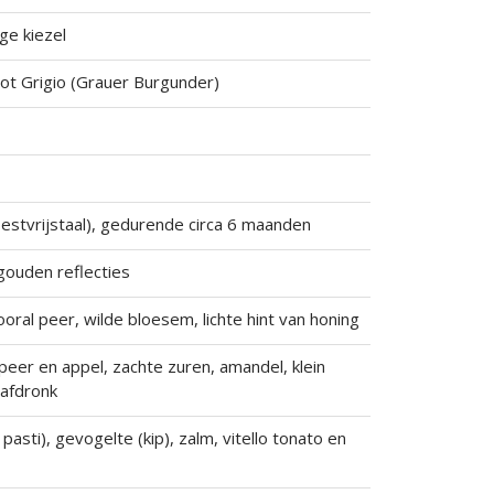
ige kiezel
not Grigio (Grauer Burgunder)
estvrijstaal), gedurende circa 6 maanden
gouden reflecties
 vooral peer, wilde bloesem, lichte hint van honing
eer en appel, zachte zuren, amandel, klein
 afdronk
 pasti), gevogelte (kip), zalm, vitello tonato en