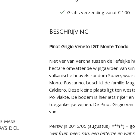
Gratis verzending vanaf € 100
Beschrijving
Pinot Grigio Veneto IGT Monte Tondo
Niet ver van Verona tussen de liefelijke 
hectare omvattende wijngaarden van Gin
vulkanische heuvels rondom Soave, waaro
Monte Foscarino, beschikt de familie Mag
Caldiero. Deze kleine plaats ligt ten wes
Po-vlakte. De bodem is hier iets rijker e
toegankelijke wijnen. De Pinot Grigio va
van.
e Mare
Perswijn 2015/05 (augustus): ***(*) = g
Viognier IGP Pays d'OC
"wit fruit, peer, sap, een bittertje en wat 