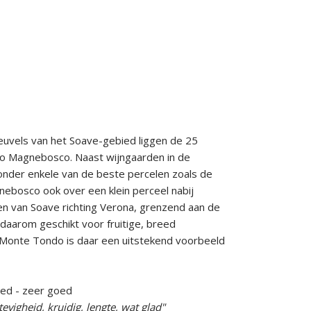
heuvels van het Soave-gebied liggen de 25
o Magnebosco. Naast wijngaarden in de
nder enkele van de beste percelen zoals de
nebosco ook over een klein perceel nabij
ten van Soave richting Verona, grenzend aan de
n daarom geschikt voor fruitige, breed
n Monte Tondo is daar een uitstekend voorbeeld
oed - zeer goed
stevigheid, kruidig, lengte, wat glad"