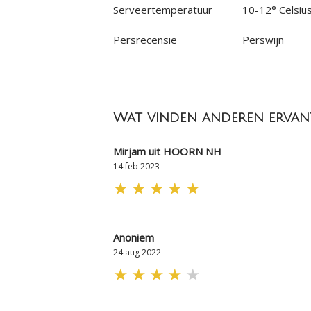
Serveertemperatuur
10-12° Celsiu
Persrecensie
Perswijn
Wat vinden anderen ervan
Mirjam uit HOORN NH
14 feb 2023
★
★
★
★
★
Anoniem
24 aug 2022
★
★
★
★
★