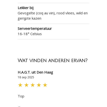
Lekker bij
Gevogelte (coq au vin), rood vlees, wild en
gerijpte kazen
Serveertemperatuur
16-18° Celsius
Wat vinden anderen ervan?
H.A.G.T. uit Den Haag
18 sep 2025
★
★
★
★
★
Top