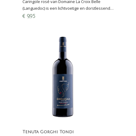
Caringole rosé van Domaine La Croix Belle
(Languedoc) is een lichtvoetige en dorstlessende
terrasrosé en wordt gemaakt van 50% Syrah en
€
9,95
50% Grenache
Tenuta Gorghi Tondi