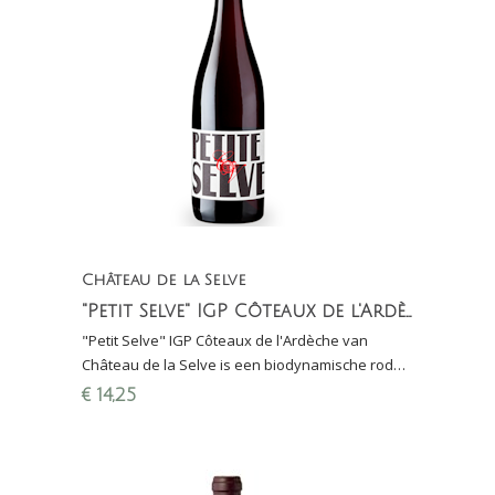
Château de la Selve
"Petit Selve" IGP Côteaux de l'Ardèche
"Petit Selve" IGP Côteaux de l'Ardèche van
Château de la Selve is een biodynamische rode
wijn gemaakt van Cinsault, Grenache en Syrah
€
14,25