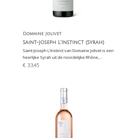
Domaine Jolivet
Saint-Joseph L'Instinct (Syrah)
Saint-Joseph L'Instinct van Domaine Jolivet is een
heerlijke Syrah uit de noordelijke Rhône,
gemaakt van 70-jaar oude wijnstokken op
€
33,45
graniet.