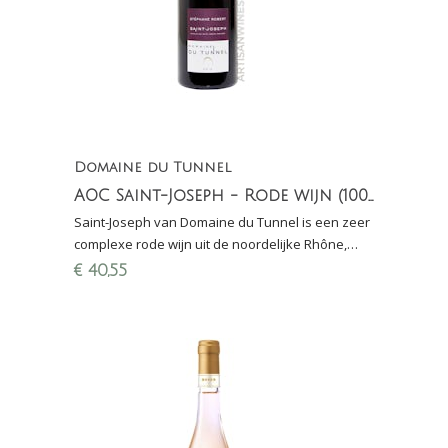
Domaine du Tunnel
AOC Saint-Joseph - Rode wijn (100% Syrah)
Saint-Joseph van Domaine du Tunnel is een zeer
complexe rode wijn uit de noordelijke Rhône,
gemaakt van 100% Syrah (17,5/20 punten Jancis
€
40,55
Robinson)