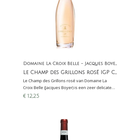
Domaine La Croix Belle - Jacques Boyer
Le Champ des Grillons rosé IGP Côtes de Thongue
Le Champ des Grillons rosé van Domaine La
Croix Belle (Jacques Boyer) is een zeer delicate
rosé. Winnaar Proefschrit Wijnconcours 2021
€
12,25