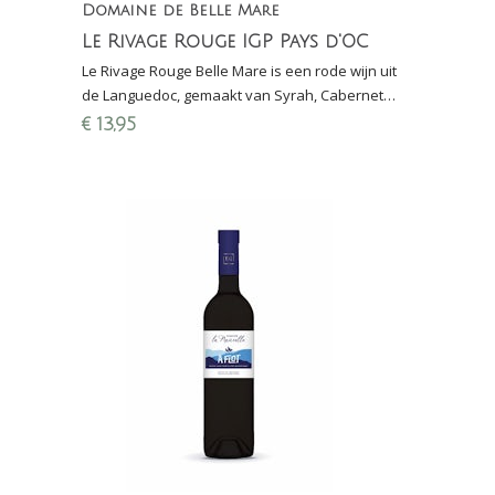
Domaine de Belle Mare
Le Rivage Rouge IGP Pays d'OC
Le Rivage Rouge Belle Mare is een rode wijn uit
de Languedoc, gemaakt van Syrah, Cabernet
Sauvignon en Merlot, 15 maanden gerijpt in
€
13,95
eikenhouten vaten