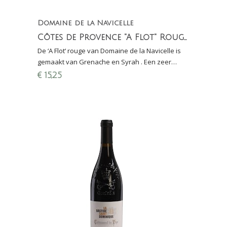
Domaine de la Navicelle
Côtes de Provence "A Flot" Rouge La Navicelle
De ‘A Flot‘ rouge van Domaine de la Navicelle is
gemaakt van Grenache en Syrah . Een zeer
prettige en doordrinkbare rode wijn (biologisch)
€
15,25