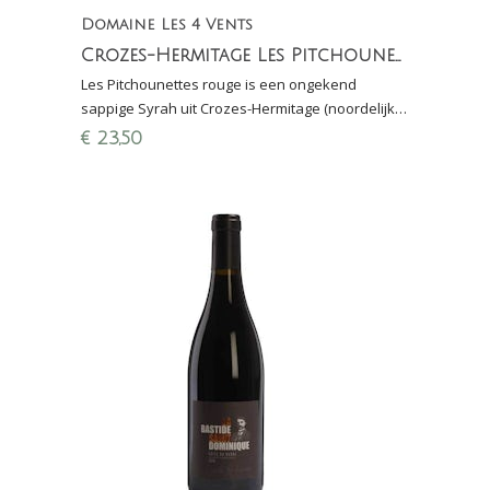
Domaine Les 4 Vents
Crozes-Hermitage Les Pitchounettes Rouge
Les Pitchounettes rouge is een ongekend
sappige Syrah uit Crozes-Hermitage (noordelijke
Rhône) met veel fruit en frisheid in de smaak. Bio!
€
23,50