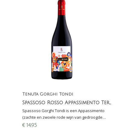
Tenuta Gorghi Tondi
Spassoso Rosso Appassimento Terre Siciliane IGP
Spassoso Gorghi Tondi is een Appassimento
(zachte en zwoele rode wijn van gedroogde
druiven) en gemaakt van Nero d'Avola, Syrah en
€
14,95
Perricone