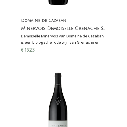
Domaine de Cazaban
Minervois Demoiselle Grenache Syrah (natuurwijn)
Demoiselle Minervois van Domaine de Cazaban
is een biologische rode wijn van Grenache en
Syrah. Het warme klimaat zorgt voor een volle,
€
15,25
rijke wijn.