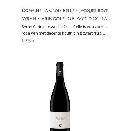
Domaine La Croix Belle - Jacques Boyer
Syrah Caringole IGP Pays d'OC La Croix Belle
Syrah Caringole van La Croix Belle is een zachte
rode wijn met decente houtrijping: zwart fruit,
specerijen, vleugje mokka, zachte tannines,
€
9,95
heerlijk!