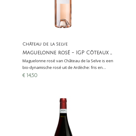
Château de la Selve
Maguelonne rosé - IGP Côteaux de l'Ardèche
Maguelonne rosé van Château de la Selve is een
bio-dynamische rosé uit de Ardèche: fris en
mineraal. Finalewijn Proefschrift Wijnconcours
€
14,50
2021!