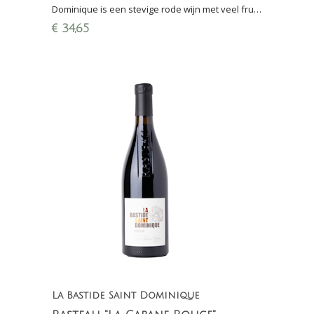
Dominique is een stevige rode wijn met veel fruit
en elegantie, kracht en intensiteit; Perswijn:
€
34,65
16,5/20 punten
La Bastide Saint Dominique