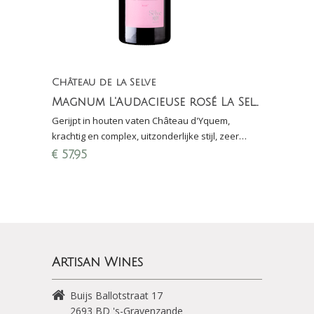
Château de la Selve
Magnum L'Audacieuse rosé La Selve - IGP Côteaux de l'Ardèche (incl. houten kist)
Gerijpt in houten vaten Château d'Yquem,
krachtig en complex, uitzonderlijke stijl, zeer
gastronomisch (Finalewijn Proefschrift
€
57,95
Wijnconcours)
Artisan Wines
Buijs Ballotstraat 17
2693 BD
's-Gravenzande