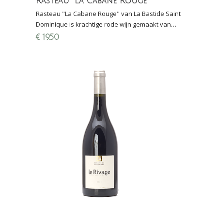
Rasteau "La Cabane Rouge"
Rasteau "La Cabane Rouge" van La Bastide Saint
Dominique is krachtige rode wijn gemaakt van
70% Grenache en 30% Mourvèdre
€
19,50