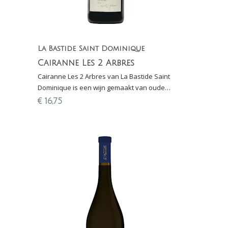
La Bastide Saint Dominique
Cairanne Les 2 Arbres
Cairanne Les 2 Arbres van La Bastide Saint
Dominique is een wijn gemaakt van oude
wijnstokken aangeplant in één van de beste
€
16,75
wijngaarden van Cairann