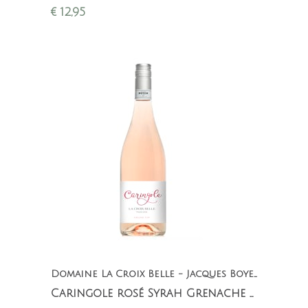
2016 beste rode huiswijn van Den Haag
€
12,95
(Proefschrift)
Domaine La Croix Belle - Jacques Boyer
Caringole rosé Syrah Grenache La Croix Belle