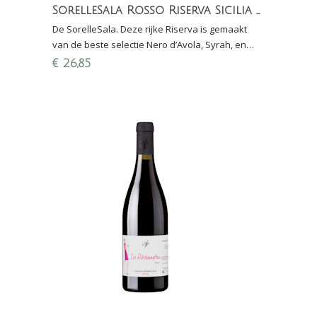
SorelleSala Rosso Riserva Sicilia DOC
De SorelleSala. Deze rijke Riserva is gemaakt
van de beste selectie Nero d’Avola, Syrah, en
Cabernet Sauvignon, rijpt langdurig in
€
26,85
eikenhouten vate