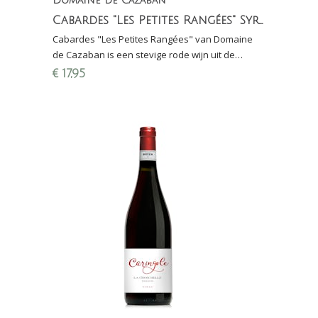
Domaine de Cazaban
Cabardes "Les Petites Rangées" Syrah Merlot
Cabardes "Les Petites Rangées" van Domaine
de Cazaban is een stevige rode wijn uit de
Languedoc gemaakt van Syrah en Merlot (bio-
€
17,95
dynamisch)