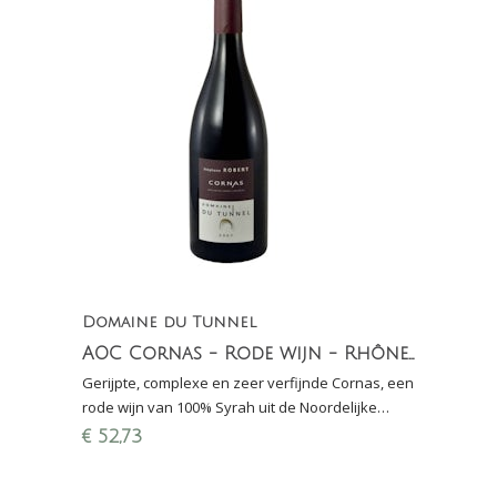
Domaine du Tunnel
AOC Cornas - Rode wijn - Rhône-Nord (100% Syrah)
Gerijpte, complexe en zeer verfijnde Cornas, een
rode wijn van 100% Syrah uit de Noordelijke
Rhône van Domaine du Tunnel
€
52,73