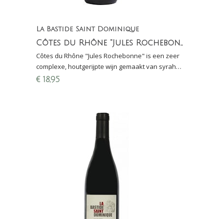
La Bastide Saint Dominique
Côtes du Rhône "Jules Rochebonne"
Côtes du Rhône "Jules Rochebonne" is een zeer
complexe, houtgerijpte wijn gemaakt van syrah
(80%) en grenache (20%). Grote Hamerma 2018:
€
18,95
8,5