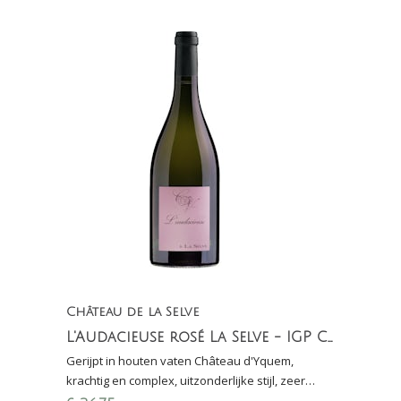
Château de la Selve
L'Audacieuse rosé La Selve - IGP Côteaux de l'Ardèche
Gerijpt in houten vaten Château d'Yquem,
krachtig en complex, uitzonderlijke stijl, zeer
gastronomisch (Finalewijn Proefschrift