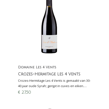
Domaine Les 4 Vents
Crozes-Hermitage Les 4 Vents
Crozes-Hermitage Les 4 Vents is gemaakt van 30-
40 jaar oude Syrah; gerijpt in cuves en eiken.
Complex en verfijnd. Biologisch!
€
27,50