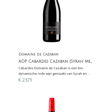
Domaine de Cazaban
AOP Cabardes Cazaban (Syrah Merlot)
Cabardes Domaine de Cazaban is een bio-
dynamische rode wijn gemaakt van Syrah en
Merlot en staat op de kaart bij diverse
€
23,75
sterrenzaken in Frankrijk