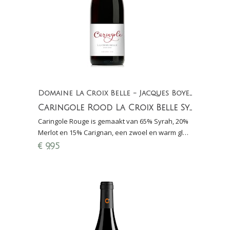
Domaine La Croix Belle - Jacques Boyer
Caringole Rood La Croix Belle Syrah Merlot Carignan
Caringole Rouge is gemaakt van 65% Syrah, 20%
Merlot en 15% Carignan, een zwoel en warm glas
wijn met aroma's van zwart fruit en specerijen.
€
9,95