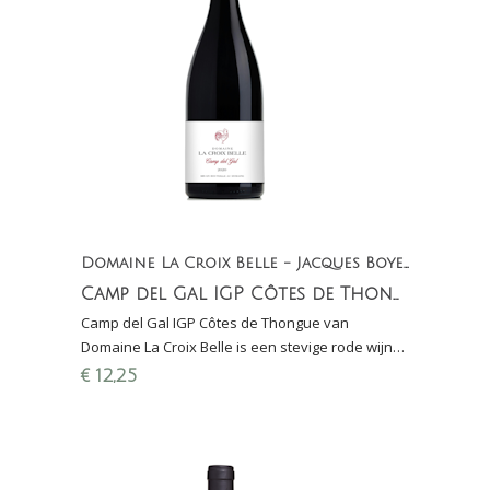
Domaine La Croix Belle - Jacques Boyer
Camp del Gal IGP Côtes de Thongue
Camp del Gal IGP Côtes de Thongue van
Domaine La Croix Belle is een stevige rode wijn
uit de Languedoc gemaakt van Syrah en
€
12,25
Grenache Noir.