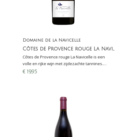
Domaine de la Navicelle
Côtes de Provence rouge La Navicelle
Côtes de Provence rouge La Navicelle is een
volle en rijke wijn met zijdezachte tannines.
Gemaakt van Grenache, Syrah en Mourvèdre
€
19,95
(biologisch).