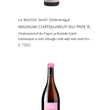
La Bastide Saint Dominique
Magnum Châteauneuf-du-Pape Rouge
Chateauneuf-du-Pape La Bastide Saint
Dominique is een stevige rode wijn met veel fruit
en elegantie, kracht en intensiteit; Perswijn:
€
79,95
16,5/20 punten