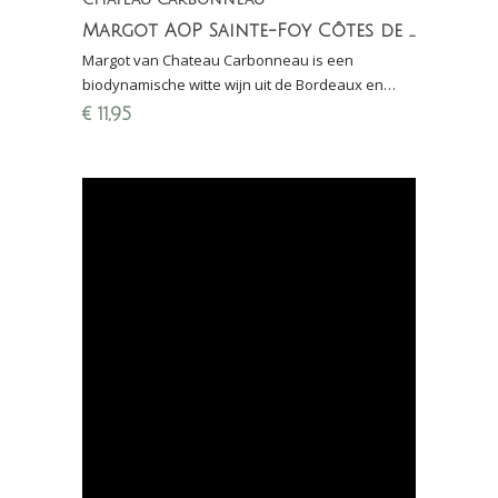
Margot AOP Sainte-Foy Côtes de Bordeaux
Margot van Chateau Carbonneau is een
biodynamische witte wijn uit de Bordeaux en
gemaakt van 95% Sauvignon Blanc en 5%
€
11,95
Sémillon.