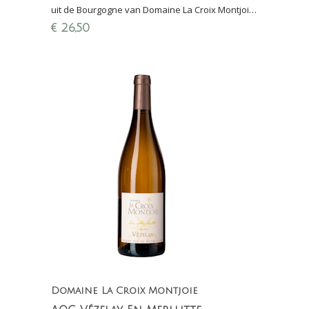
uit de Bourgogne van Domaine La Croix Montjoie.
Vezelay ligt iets ten zuiden van Chablis.
€
26,50
Domaine La Croix Montjoie