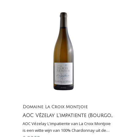
Domaine La Croix Montjoie
AOC Vézelay L'impatiente (Bourgogne, Chardonnay)
AOC Vézelay L'impatiente van La Croix Montjoie
is een witte wijn van 100% Chardonnay uit de
Bourgogne en doet sterk denken aan Chablis