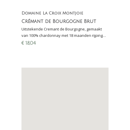
Domaine La Croix Montjoie
Crémant de Bourgogne Brut
Uitstekende Cremant de Bourgogne, gemaakt
van 100% chardonnay met 18 maanden rijping
sur lie
€
18,04