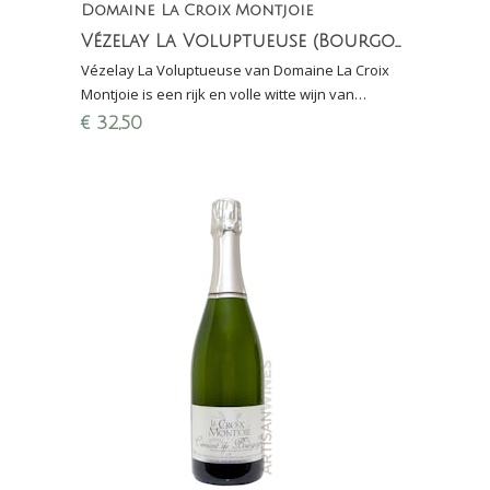
Domaine La Croix Montjoie
Vézelay La Voluptueuse (Bourgogne, Chardonnay)
Vézelay La Voluptueuse van Domaine La Croix
Montjoie is een rijk en volle witte wijn van
Chardonnay uit de Bourgogne met een
€
32,50
aangename houtrijping