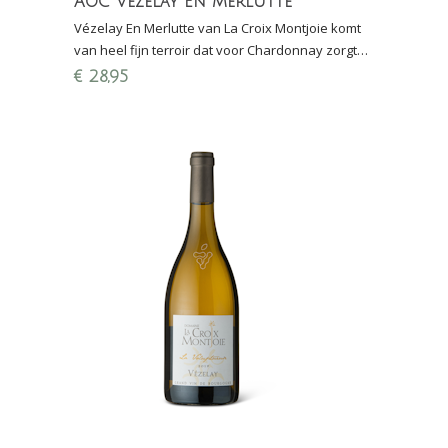
AOC Vézelay En Merlutte
Vézelay En Merlutte van La Croix Montjoie komt
van heel fijn terroir dat voor Chardonnay zorgt
met heel veel precisie en een groot
€
28,95
bewaarpotentieel.