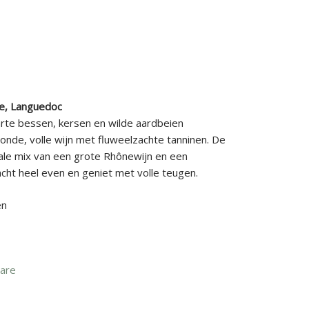
e, Languedoc
arte bessen, kersen en wilde aardbeien
onde, volle wijn met fluweelzachte tanninen. De
ideale mix van een grote Rhônewijn en een
acht heel even en geniet met volle teugen.
en
Mare