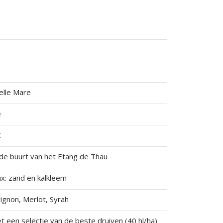
g
elle Mare
e
C
 de buurt van het Etang de Thau
x: zand en kalkleem
ignon, Merlot, Syrah
 een selectie van de beste druiven (40 hl/ha)