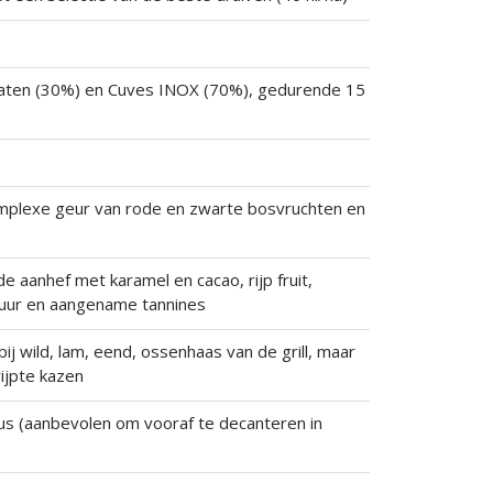
aten (30%) en Cuves INOX (70%), gedurende 15
mplexe geur van rode en zwarte bosvruchten en
e aanhef met karamel en cacao, rijp fruit,
tuur en aangename tannines
 bij wild, lam, eend, ossenhaas van de grill, maar
rijpte kazen
ius (aanbevolen om vooraf te decanteren in