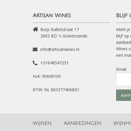
Artisan Wines
Blijf
Buijs Ballotstraat 17
Meld je
2693 BD
's-Gravenzande
blijf o
aanbied
Wines s
info@artisanwines.nl
een mai
+31648547251
Email
KvK: 90608100
BTW: NL 865377406B01
Aanm
WIJNEN
AANBIEDINGEN
WIJNH