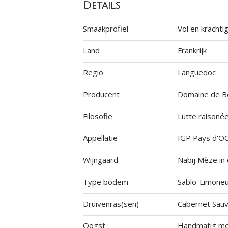
Details
Smaakprofiel
Vol en krachti
Land
Frankrijk
Regio
Languedoc
Producent
Domaine de B
Filosofie
Lutte raisoné
Appellatie
IGP Pays d'O
Wijngaard
Nabij Mèze in
Type bodem
Sablo-Limoneu
Druivenras(sen)
Cabernet Sauv
Oogst
Handmatig met