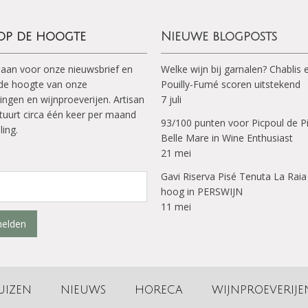
 op de hoogte
Nieuwe blogposts
 aan voor onze nieuwsbrief en
Welke wijn bij garnalen? Chablis 
p de hoogte van onze
Pouilly-Fumé scoren uitstekend
ingen en wijnproeverijen. Artisan
7 juli
tuurt circa één keer per maand
93/100 punten voor Picpoul de P
ling.
Belle Mare in Wine Enthusiast
21 mei
Gavi Riserva Pisé Tenuta La Raia
hoog in PERSWIJN
11 mei
elden
UIZEN
NIEUWS
HORECA
WIJNPROEVERIJE