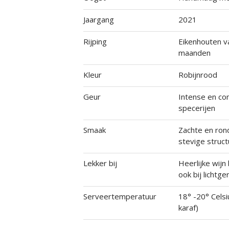
Jaargang
2021
Rijping
Eikenhouten v
maanden
Kleur
Robijnrood
Geur
Intense en co
specerijen
Smaak
Zachte en rond
stevige struc
Lekker bij
Heerlijke wijn
ook bij lichtge
Serveertemperatuur
18° -20° Cels
karaf)