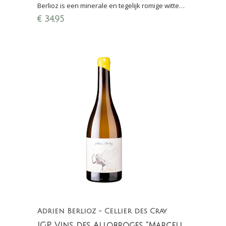
Berlioz is een minerale en tegelijk romige witte
wijn van 100% Rousanne uit de regio Savoie
€
34,95
(Franse Alpen)
Adrien Berlioz - Cellier des Cray
IGP Vins des Allobroges "Marcelle" 2020 Adrien Berlioz