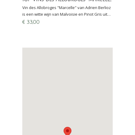
Vin des Allobroges "Marcelle" van Adrien Berlioz
is een witte wijn van Malvoisie en Pinot Gris uit
de regio Savoie (Franse Alpen) Spontaan vergist.
€
33,00