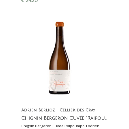
€
24,20
dorstlessend!
Adrien Berlioz - Cellier des Cray
Chignin Bergeron Cuvée "Raipoumpou" Vin de Savoie
Chignin Bergeron Cuvee Raipoumpou Adrien