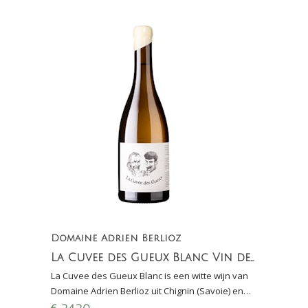
Domaine Adrien Berlioz
La Cuvee des Gueux Blanc Vin de Savoie Chignin
La Cuvee des Gueux Blanc is een witte wijn van
Domaine Adrien Berlioz uit Chignin (Savoie) en
gemaakt van 100 % Jacquère. Fris en