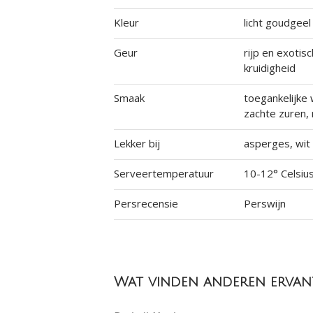
Kleur
licht goudgeel
Geur
rijp en exotis
kruidigheid
Smaak
toegankelijke w
zachte zuren,
Lekker bij
asperges, wit 
Serveertemperatuur
10-12° Celsiu
Persrecensie
Perswijn
Wat vinden anderen ervan