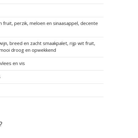
ch fruit, perzik, meloen en sinaasappel, decente
ijn, breed en zacht smaakpalet, rijp wit fruit,
 mooi droog en opwekkend
vlees en vis
s
?