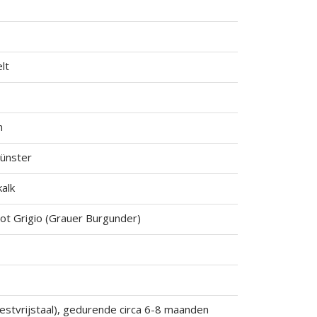
lt
n
münster
kalk
not Grigio (Grauer Burgunder)
estvrijstaal), gedurende circa 6-8 maanden