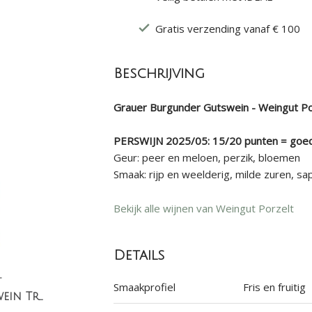
Gratis verzending vanaf € 100
Beschrijving
Grauer Burgunder Gutswein - Weingut Porz
PERSWIJN 2025/05: 15/20 punten = goe
Geur: peer en meloen, perzik, bloemen
Smaak: rijp en weelderig, milde zuren, sa
Bekijk alle wijnen van Weingut Porzelt
Details
t
Smaakprofiel
Fris en fruitig
Riesling Gutswein Trocken (1-LITER)