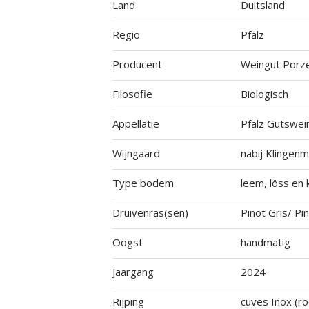
Land
Duitsland
Regio
Pfalz
Producent
Weingut Porze
Filosofie
Biologisch
Appellatie
Pfalz Gutswei
Wijngaard
nabij Klingen
Type bodem
leem, löss en 
Druivenras(sen)
Pinot Gris/ Pi
Oogst
handmatig
Jaargang
2024
Rijping
cuves Inox (ro