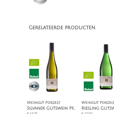
Gerelateerde producten
Weingut Porzelt
Weingut Porzel
Silvaner Gutswein Pfalz
€
14,75
€
12,50