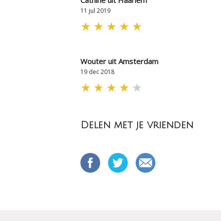
Cathine uit Haarlem
11 jul 2019
★
★
★
★
★
Wouter uit Amsterdam
19 dec 2018
★
★
★
★
★
Delen met je vrienden