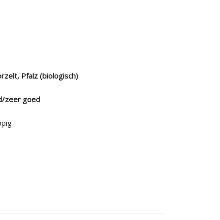
elt, Pfalz (biologisch)
d/zeer goed
ppig