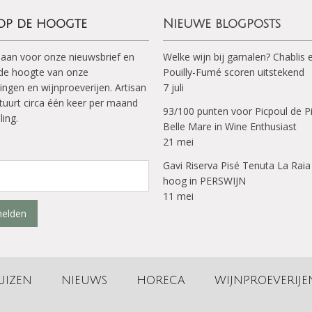
 op de hoogte
Nieuwe blogposts
 aan voor onze nieuwsbrief en
Welke wijn bij garnalen? Chablis 
p de hoogte van onze
Pouilly-Fumé scoren uitstekend
ingen en wijnproeverijen. Artisan
7 juli
tuurt circa één keer per maand
93/100 punten voor Picpoul de P
ling.
Belle Mare in Wine Enthusiast
21 mei
Gavi Riserva Pisé Tenuta La Raia
hoog in PERSWIJN
11 mei
elden
UIZEN
NIEUWS
HORECA
WIJNPROEVERIJE