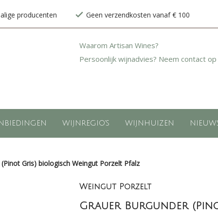
halige producenten
Geen verzendkosten vanaf € 100
Waarom Artisan Wines?
Persoonlijk wijnadvies? Neem contact op
NBIEDINGEN
WIJNREGIO'S
WIJNHUIZEN
NIEUW
Pinot Gris) biologisch Weingut Porzelt Pfalz
Weingut Porzelt
Grauer Burgunder (Pino