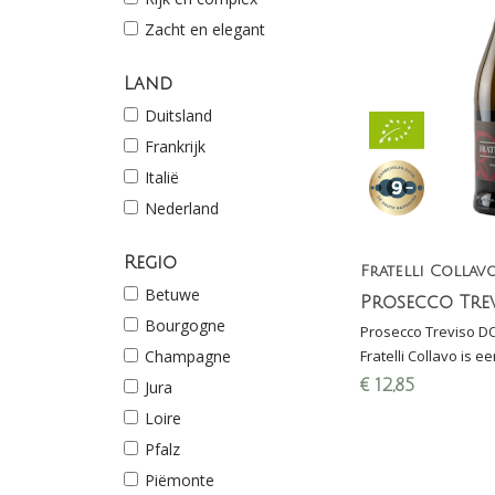
Zacht en elegant
Land
Duitsland
Frankrijk
Italië
Nederland
Regio
Fratelli Collav
Betuwe
Bourgogne
Prosecco Treviso DO
Champagne
Fratelli Collavo is 
met zachte zuren e
€
12,85
Jura
perzik en peer
Loire
Pfalz
Piëmonte