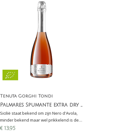
Tenuta Gorghi Tondi
Palmares Spumante extra dry - mousserende rosé
Sicilië staat bekend om zijn Nero d'Avola,
minder bekend maar wel prikkelend is de
mousserende rosé gemaakt van 100%
€
13,95
Nero d'Avola.