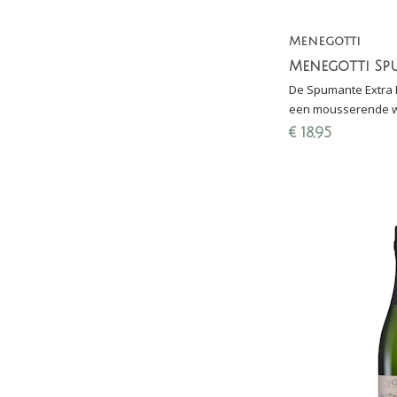
Menegotti
De Spumante Extra D
een mousserende wij
conform de metodo c
€
18,95
fles; 30 maanden sur