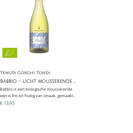
Tenuta Gorghi Tondi
Babbio - licht mousserende witte wijn
Babbìo is een biologische mousserende
wijn is fris en fruitig van smaak, gemaakt
van inheemse druiven van Sicilië: Grillo,
€
13,95
Zibibbo en Damaschino