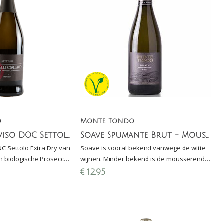
o
Monte Tondo
Prosecco Treviso DOC Settolo Extra Dry (biologisch)
Soave Spumante Brut - Mousserende wijn
C Settolo Extra Dry van
Soave is vooral bekend vanwege de witte
een biologische Prosecco
wijnen. Minder bekend is de mousserende
n zuivere aroma's van
versie van Soave: een heerlijke Soave
€
12,95
Spumante van 100% Garganega