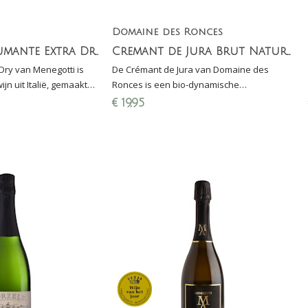
Domaine des Ronces
Menegotti Spumante Extra Dry - Metodo Classico
Cremant de Jura Brut Nature (100% Chardonnay)
ry van Menegotti is
De Crémant de Jura van Domaine des
n uit Italië, gemaakt
Ronces is een bio-dynamische
lassico (2e gisting op
mousserende wijn gemaakt van 100%
€
19,95
 lie)
Chardonnay (DEMETER gecertificeerd)