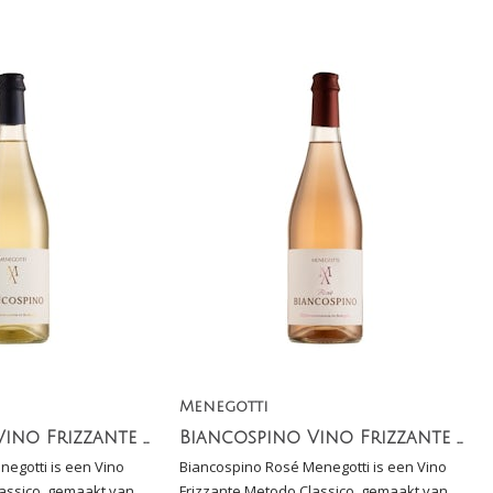
Menegotti
Biancospino Vino Frizzante Bianco
Biancospino Vino Frizzante Rosé
egotti is een Vino
Biancospino Rosé Menegotti is een Vino
assico, gemaakt van
Frizzante Metodo Classico, gemaakt van