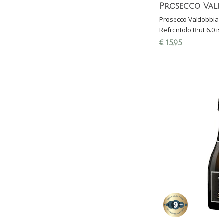
Prosecco Valdobbia
Refrontolo Brut 6.0 
Prosecco van Fratell
€
15,95
fijne mousse en fri