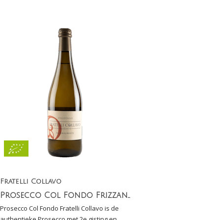
Fratelli Collavo
Prosecco Col Fondo Frizzante Naturalmente Fratelli Collavo Biologisch
Prosecco Col Fondo Fratelli Collavo is de
authentieke Prosecco met 2e gisting en