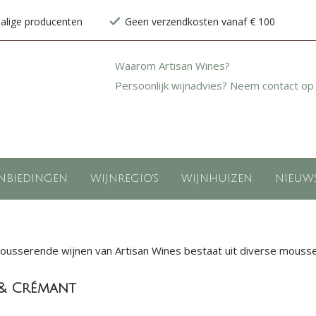
halige producenten
Geen verzendkosten vanaf € 100
Waarom Artisan Wines?
Persoonlijk wijnadvies? Neem contact op
NBIEDINGEN
WIJNREGIO'S
WIJNHUIZEN
NIEUW
usserende wijnen van Artisan Wines bestaat uit diverse mousseren
& Crémant