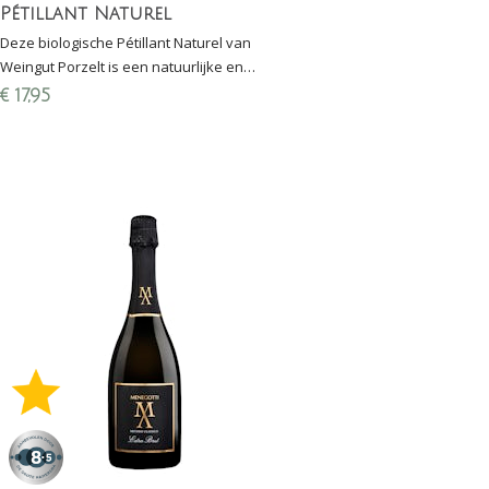
Pétillant Naturel
Deze biologische Pétillant Naturel van
Weingut Porzelt is een natuurlijke en
ongefilterde mousserende wijn uit de Pfalz
€
17,95
(Duitsland)