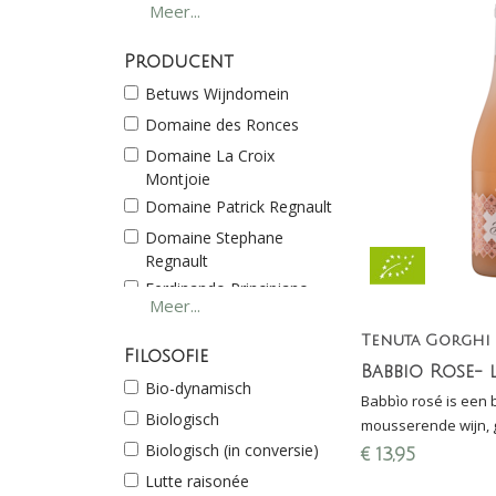
Meer...
Sicilië
Veneto
Producent
Betuws Wijndomein
Domaine des Ronces
Domaine La Croix
Montjoie
Domaine Patrick Regnault
Domaine Stephane
Regnault
Ferdinando Principiano
Meer...
Fratelli Collavo
Tenuta Gorghi
Julien Thurel - Ciders
Filosofie
Menegotti
Bio-dynamisch
Babbìo rosé is een b
Monte Tondo
Biologisch
mousserende wijn,
Tenuta Gorghi Tondi
Biologisch (in conversie)
druiven van Sicilië: 
€
13,95
Weingut Porzelt
Mascalese en Nero 
Lutte raisonée