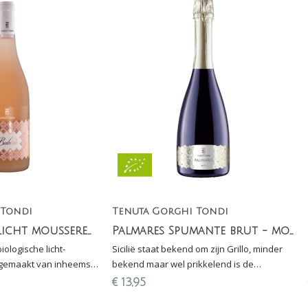
 Tondi
Tenuta Gorghi Tondi
Babbio Rose- licht mousserende rosé
Palmares Spumante brut - mousserende grillo
iologische licht-
Sicilië staat bekend om zijn Grillo, minder
 gemaakt van inheemse
bekend maar wel prikkelend is de
Frappato, Nerello
mousserende wijn gemaakt van 100%
€
13,95
d'Avola
Grillo.