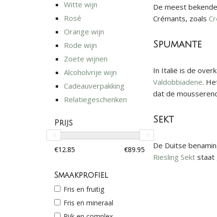
Witte wijn
De meest bekende 
Rosé
Crémants, zoals
Cr
Orange wijn
Spumante
Rode wijn
Zoete wijnen
In Italië is de o
Alcoholvrije wijn
Valdobbiadene
. He
Cadeauverpakking
dat de mousserende
Relatiegeschenken
Sekt
Prijs
De Duitse benaming
Riesling Sekt
staat 
Smaakprofiel
Fris en fruitig
Fris en mineraal
Rijk en complex