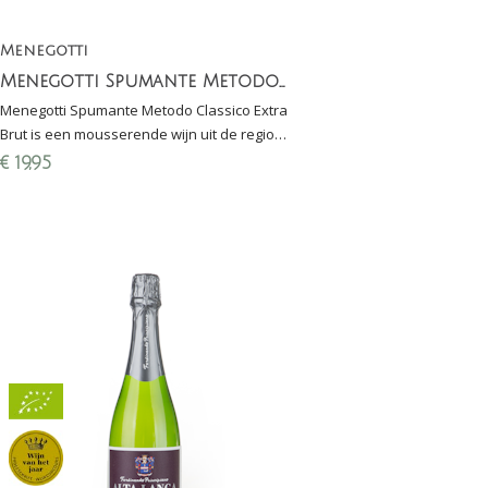
Menegotti
Menegotti Spumante Metodo Classico Extra Brut (100% Garganega)
Menegotti Spumante Metodo Classico Extra
Brut is een mousserende wijn uit de regio
Verona gemaakt van 100% Garganega
€
19,95
(rijping: 36 maanden sur lie)