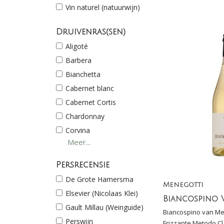
Vin naturel (natuurwijn)
Druivenras(sen)
Aligoté
Barbera
Bianchetta
Cabernet blanc
Cabernet Cortis
Chardonnay
Corvina
Meer...
Damaschino
Frappato
Persrecensie
Freisa
De Grote Hamersma
Menegotti
Gamay
Elsevier (Nicolaas Klei)
Garganega
Gault Millau (Weinguide)
Biancospino van Men
Gewürztraminer
Perswijn
Frizzante Metodo Cl