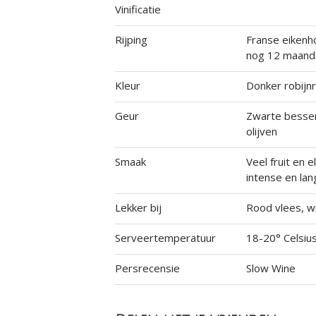
Vinificatie
Rijping
Franse eikenh
nog 12 maande
Kleur
Donker robijn
Geur
Zwarte bessen
olijven
Smaak
Veel fruit en 
intense en lan
Lekker bij
Rood vlees, wi
Serveertemperatuur
18-20° Celsiu
Persrecensie
Slow Wine