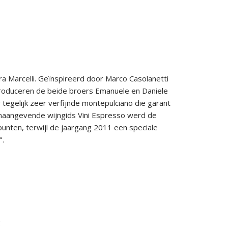
ara Marcelli. Geïnspireerd door Marco Casolanetti
produceren de beide broers Emanuele en Daniele
tegelijk zeer verfijnde montepulciano die garant
oonaangevende wijngids Vini Espresso werd de
nten, terwijl de jaargang 2011 een speciale
".
g