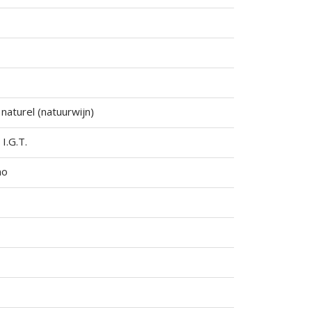
 naturel (natuurwijn)
I.G.T.
no
o