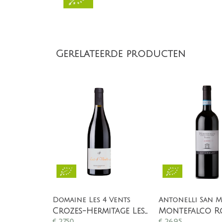
Gerelateerde producten
Domaine Les 4 Vents
Antonelli San 
Crozes-Hermitage Les 4 Vents
€
27,50
€
26,95