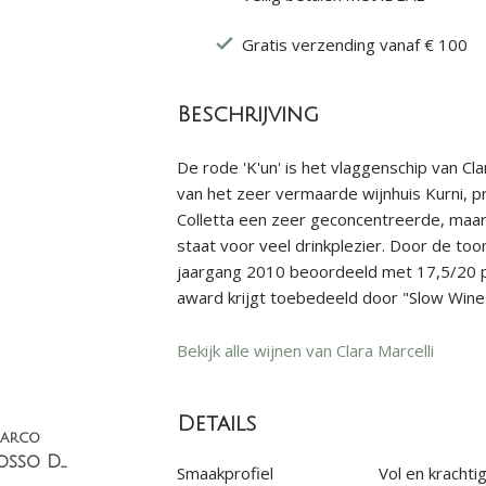
Gratis verzending vanaf € 100
Beschrijving
De rode 'K'un' is het vlaggenschip van Cl
van het zeer vermaarde wijnhuis Kurni, 
Colletta een zeer geconcentreerde, maar 
staat voor veel drinkplezier. Door de t
jaargang 2010 beoordeeld met 17,5/20 pu
award krijgt toebedeeld door "Slow Wine
Bekijk alle wijnen van Clara Marcelli
Details
Marco
Montefalco Rosso DOC Riserva
Smaakprofiel
Vol en krachti