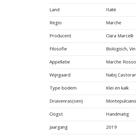
Land
Italië
Regio
Marche
Producent
Clara Marcelli
Filosofie
Biologisch, Vin
Appellatie
Marche Rosso 
Wijngaard
Nabij Castora
Type bodem
Klei en kalk
Druivenras(sen)
Montepulcian
Oogst
Handmatig
Jaargang
2019