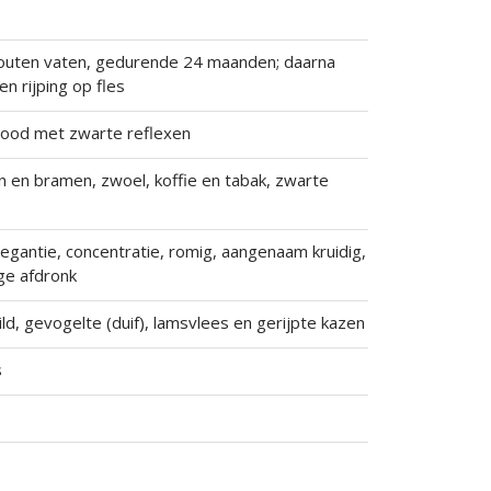
outen vaten, gedurende 24 maanden; daarna
n rijping op fles
rood met zwarte reflexen
 en bramen, zwoel, koffie en tabak, zwarte
elegantie, concentratie, romig, aangenaam kruidig,
ge afdronk
ld, gevogelte (duif), lamsvlees en gerijpte kazen
s