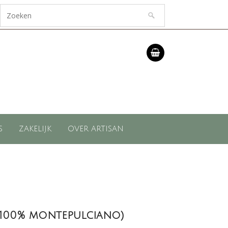
S
ZAKELIJK
OVER ARTISAN
(100% montepulciano)