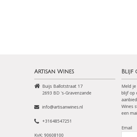
Artisan Wines
Blijf
Buijs Ballotstraat 17
Meld je
2693 BD
's-Gravenzande
blijf o
aanbied
Wines s
info@artisanwines.nl
een mai
+31648547251
Email
KvK: 90608100