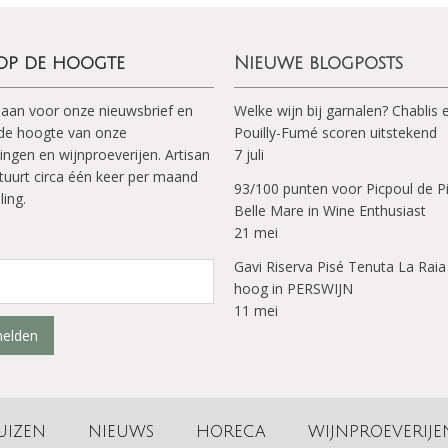
 op de hoogte
Nieuwe blogposts
 aan voor onze nieuwsbrief en
Welke wijn bij garnalen? Chablis 
p de hoogte van onze
Pouilly-Fumé scoren uitstekend
ingen en wijnproeverijen. Artisan
7 juli
tuurt circa één keer per maand
93/100 punten voor Picpoul de P
ling.
Belle Mare in Wine Enthusiast
21 mei
Gavi Riserva Pisé Tenuta La Raia
hoog in PERSWIJN
11 mei
elden
UIZEN
NIEUWS
HORECA
WIJNPROEVERIJE