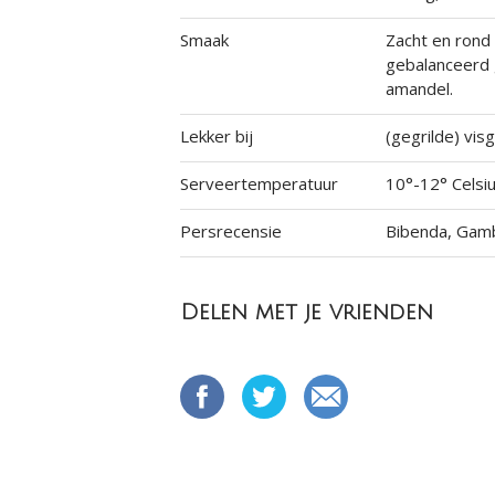
Smaak
Zacht en rond
gebalanceerd g
amandel.
Lekker bij
(gegrilde) vis
Serveertemperatuur
10°-12° Celsi
Persrecensie
Bibenda, Gam
Delen met je vrienden