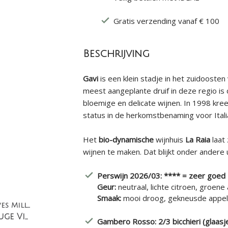
Gratis verzending vanaf € 100
Beschrijving
Gavi
is een klein stadje in het zuidooste
meest aangeplante druif in deze regio is
bloemige en delicate wijnen. In 1998 kre
status in de herkomstbenaming voor Itali
Het
bio-dynamische
wijnhuis
La Raia
laat 
wijnen te maken. Dat blijkt onder andere
Perswijn 2026/03: **** = zeer goed
Geur:
neutraal, lichte citroen, groene
Smaak:
mooi droog, gekneusde appel, a
Domaine Jean-Yves Millaire
Loupiot Le Rouge Vin de France
Gambero Rosso: 2/3 bicchieri (glaasj