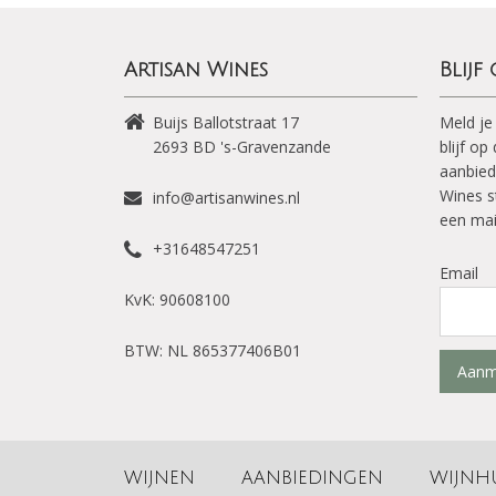
Artisan Wines
Blijf
Buijs Ballotstraat 17
Meld je
2693 BD
's-Gravenzande
blijf o
aanbied
Wines s
info@artisanwines.nl
een mai
+31648547251
Email
KvK: 90608100
BTW: NL 865377406B01
Aanm
WIJNEN
AANBIEDINGEN
WIJNH