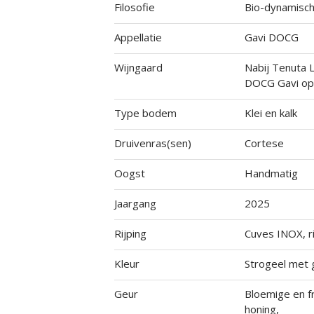
Filosofie
Bio-dynamisc
Appellatie
Gavi DOCG
Wijngaard
Nabij Tenuta L
DOCG Gavi op
Type bodem
Klei en kalk
Druivenras(sen)
Cortese
Oogst
Handmatig
Jaargang
2025
Rijping
Cuves INOX, ri
Kleur
Strogeel met 
Geur
Bloemige en fr
honing,