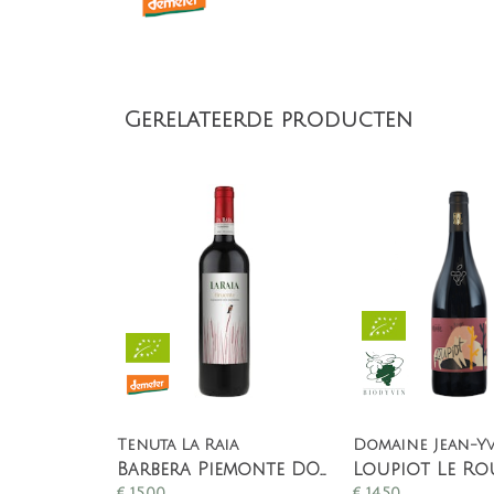
Gerelateerde producten
Tenuta La Raia
Barbera Piemonte DOC Bruente
€
15,00
€
14,50