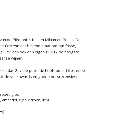
n van de Piëmonte, tussen Milaan en Genua. De
 de
Cortese
dat bekend staat om zijn frisse,
eg Gavi dan ook een eigen
DOCG
, de hoogste
aanse wijnen.
zien dat Gavi de potentie heeft om schitterende
 uit de vele awards en goede persrecensies:
 appel, gras
mandel, rijpe citroen, licht
es)