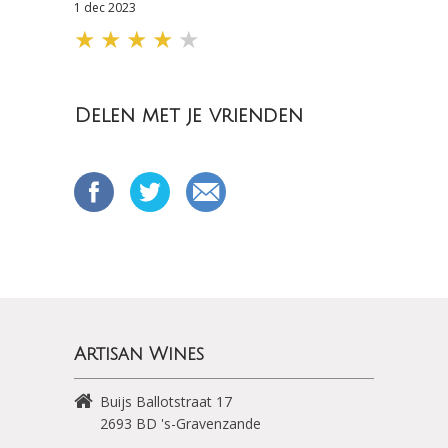
1 dec 2023
★
★
★
★
★
Delen met je vrienden
Artisan Wines
Buijs Ballotstraat 17
2693 BD
's-Gravenzande