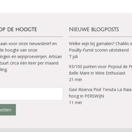
 op de hoogte
Nieuwe blogposts
 aan voor onze nieuwsbrief en
Welke wijn bij garnalen? Chablis 
p de hoogte van onze
Pouilly-Fumé scoren uitstekend
ingen en wijnproeverijen. Artisan
7 juli
tuurt circa één keer per maand
93/100 punten voor Picpoul de P
ling.
Belle Mare in Wine Enthusiast
21 mei
Gavi Riserva Pisé Tenuta La Raia
hoog in PERSWIJN
11 mei
elden