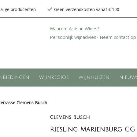
halige producenten
Geen verzendkosten vanaf € 100
Waarom Artisan Wines?
Persoonlijk wijnadvies? Neem contact op
NBIEDINGEN
WIJNREGIO'S
WIJNHUIZEN
NIEUW
sterrasse Clemens Busch
Clemens Busch
Riesling Marienburg GG 