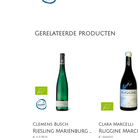
Gerelateerde producten
Clemens Busch
Clara Marcelli
Riesling Marienburg GG Raffes
€
127,50
€
99,95