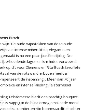
emens Busch
e wijn. De oude wijnstokken van deze oude
ijn van intense mineraliteit, elegantie en
 gemaakt is na een paar jaar flesrijping. De
met ijzerhoudende lagen en is minder verweerd
rk op dit voor Clemens en Rita Busch favoriete
 rotsval van de rotswand erboven heeft al
ompenseert de inspanning... Meer dan 70 jaar
omplexe en intense Riesling Felsterrasse!
sling Felsterrasse biedt een prachtig bouquet
wijn is sappig in de bijna droog smakende mond
 van anijs, gember en rijp boomgaardfruit achter