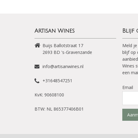
Artisan Wines
Blijf
Buijs Ballotstraat 17
Meld je
2693 BD
's-Gravenzande
blijf o
aanbied
Wines s
info@artisanwines.nl
een mai
+31648547251
Email
KvK: 90608100
BTW: NL 865377406B01
Aanm