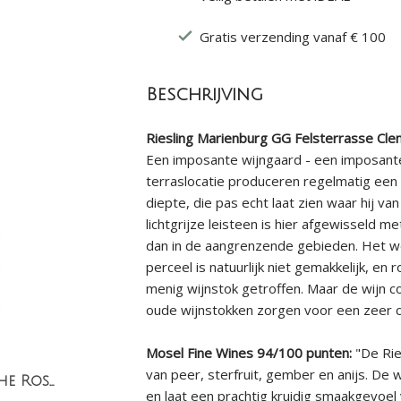
Gratis verzending vanaf € 100
Beschrijving
Riesling Marienburg GG Felsterrasse Cl
Een imposante wijngaard - een imposant
terraslocatie produceren regelmatig een w
diepte, die pas echt laat zien waar hij van
lichtgrijze leisteen is hier afgewisseld 
dan in de aangrenzende gebieden. Het we
perceel is natuurlijk niet gemakkelijk, en
menig wijnstok getroffen. Maar de wijn c
oude wijnstokken zorgen voor een zeer c
Mosel Fine Wines 94/100 punten
:
"De Rie
van peer, sterfruit, gember en anijs. De 
Ruggine Marche Rosso IGT
en laat een prachtig kruidig smaakgevoel