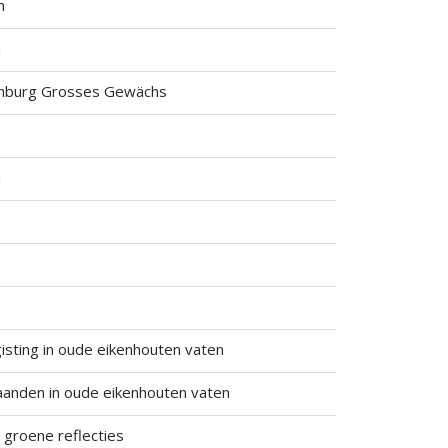
h
h
enburg Grosses Gewächs
n
isting in oude eikenhouten vaten
aanden in oude eikenhouten vaten
groene reflecties