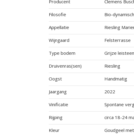
Producent
Clemens Busc
Filosofie
Bio-dynamisc
Appellatie
Riesling Mari
Wijngaard
Felsterrasse
Type bodem
Grijze leistee
Druivenras(sen)
Riesling
Oogst
Handmatig
Jaargang
2022
Vinificatie
Spontane verg
Rijping
circa 18-24 m
Kleur
Goudgeel met 