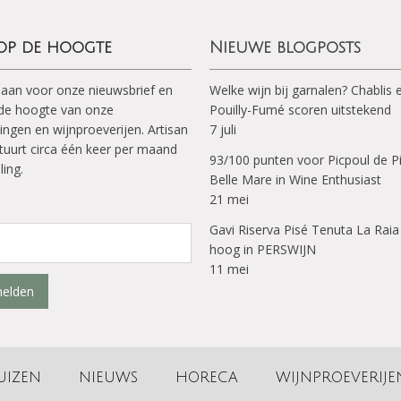
 op de hoogte
Nieuwe blogposts
 aan voor onze nieuwsbrief en
Welke wijn bij garnalen? Chablis 
p de hoogte van onze
Pouilly-Fumé scoren uitstekend
ingen en wijnproeverijen. Artisan
7 juli
tuurt circa één keer per maand
93/100 punten voor Picpoul de P
ling.
Belle Mare in Wine Enthusiast
21 mei
Gavi Riserva Pisé Tenuta La Raia
hoog in PERSWIJN
11 mei
elden
UIZEN
NIEUWS
HORECA
WIJNPROEVERIJE