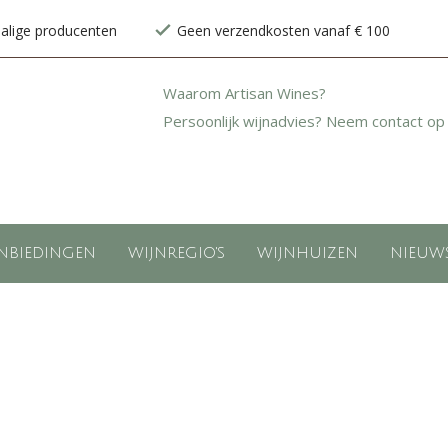
halige producenten
Geen verzendkosten vanaf € 100
Waarom Artisan Wines?
Persoonlijk wijnadvies? Neem contact op
NBIEDINGEN
WIJNREGIO'S
WIJNHUIZEN
NIEUW