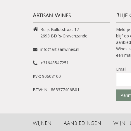
Artisan Wines
Blijf
Buijs Ballotstraat 17
Meld je
2693 BD
's-Gravenzande
blijf o
aanbied
Wines s
info@artisanwines.nl
een mai
+31648547251
Email
KvK: 90608100
BTW: NL 865377406B01
Aanm
WIJNEN
AANBIEDINGEN
WIJNH