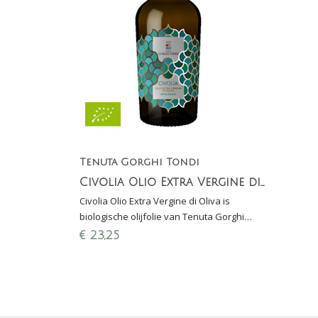
Tenuta Gorghi Tondi
Civolia Olio Extra Vergine di Oliva (biologische olijfolie)
Civolia Olio Extra Vergine di Oliva is
biologische olijfolie van Tenuta Gorghi
Tondi en gemaakt van de Biancolilla, een
€
23,25
Siciliaanse olijfsoort