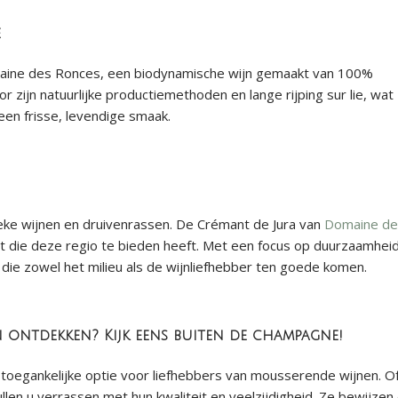
e
ine des Ronces, een biodynamische wijn gemaakt van 100%
zijn natuurlijke productiemethoden en lange rijping sur lie, wat
een frisse, levendige smaak.
nieke wijnen en druivenrassen. De Crémant de Jura van
Domaine de
it die deze regio te bieden heeft. Met een focus op duurzaamhei
 die zowel het milieu als de wijnliefhebber ten goede komen.
 ontdekken? Kijk eens buiten de champagne!
toegankelijke optie voor liefhebbers van mousserende wijnen. Of
llen u verrassen met hun kwaliteit en veelzijdigheid. Ze bewijzen 