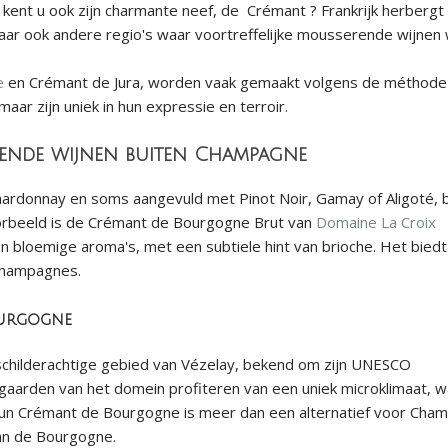
ent u ook zijn charmante neef, de Crémant ? Frankrijk herbergt 
r ook andere regio's waar voortreffelijke mousserende wijnen
e
en Crémant de Jura, worden vaak gemaakt volgens de méthode
ar zijn uniek in hun expressie en terroir.
ende wijnen buiten Champagne
rdonnay en soms aangevuld met Pinot Noir, Gamay of Aligoté, 
voorbeeld is de Crémant de Bourgogne Brut van
Domaine La Croix
en bloemige aroma's, met een subtiele hint van brioche. Het bied
 Champagnes.
ourgogne
t schilderachtige gebied van Vézelay, bekend om zijn UNESCO
gaarden van het domein profiteren van een uniek microklimaat, w
 Hun Crémant de Bourgogne is meer dan een alternatief voor Cha
van de Bourgogne.