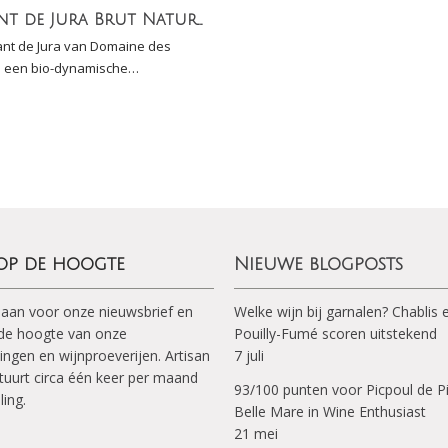
Cremant de Jura Brut Nature (100% Chardonnay)
nt de Jura van Domaine des
s een bio-dynamische
nde wijn gemaakt van 100%
ay (DEMETER gecertificeerd)
 op de hoogte
Nieuwe blogposts
 aan voor onze nieuwsbrief en
Welke wijn bij garnalen? Chablis 
p de hoogte van onze
Pouilly-Fumé scoren uitstekend
ingen en wijnproeverijen. Artisan
7 juli
tuurt circa één keer per maand
93/100 punten voor Picpoul de P
ling.
Belle Mare in Wine Enthusiast
21 mei