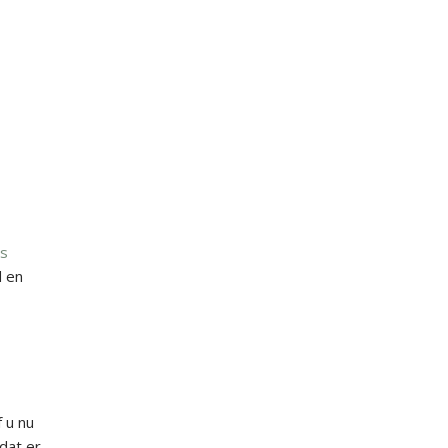
s
d en
 u nu
dat er