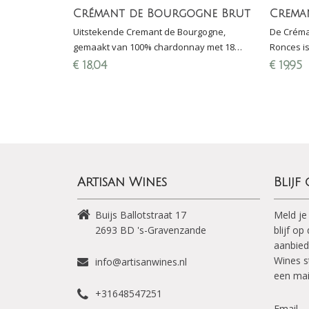
Crémant de Bourgogne Brut
Uitstekende Cremant de Bourgogne,
De Créma
gemaakt van 100% chardonnay met 18
Ronces i
maanden rijping sur lie
moussere
€
18,04
€
19,95
Chardonn
Artisan Wines
Blijf
Buijs Ballotstraat 17
Meld je
2693 BD
's-Gravenzande
blijf o
aanbied
Wines s
info@artisanwines.nl
een mai
+31648547251
Email