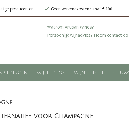
halige producenten
Geen verzendkosten vanaf € 100
Waarom Artisan Wines?
Persoonlijk wijnadvies? Neem contact op
NBIEDINGEN
WIJNREGIO'S
WIJNHUIZEN
NIEUW
agne
lternatief voor Champagne