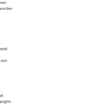
niet
 worden
biedt
t een
at
mpagne;