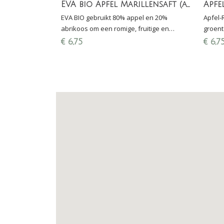
EVA bio Apfel Marillensaft (appel-abrikoos)
EVA BIO gebruikt 80% appel en 20%
Apfel-
abrikoos om een romige, fruitige en
groent
gezonde droom te creëren. Ideaal als
aardse
€
6,75
€
6,7
energizer of als licht dessert.
gezond