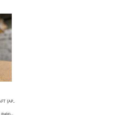
EVA BIO Apfel Quittensaft (appel-kweepeer)
(Italië)