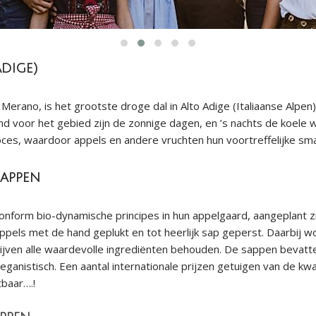
dige)
Merano, is het grootste droge dal in Alto Adige (Italiaanse Alpe
end voor het gebied zijn de zonnige dagen, en ’s nachts de koel
oces, waardoor appels en andere vruchten hun voortreffelijke sma
appen
conform bio-dynamische principes in hun appelgaard, aangeplant z
ppels met de hand geplukt en tot heerlijk sap geperst. Daarbij 
blijven alle waardevolle ingrediënten behouden. De sappen bevatt
eganistisch. Een aantal internationale prijzen getuigen van de kw
baar….!