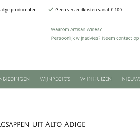
halige producenten
Geen verzendkosten vanaf € 100
Waarom Artisan Wines?
Persoonlijk wijnadvies? Neem contact op
NBIEDINGEN
WIJNREGIO'S
WIJNHUIZEN
NIEUW
gsappen uit Alto Adige