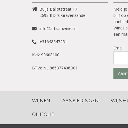
Buijs Ballotstraat 17
Meld je
2693 BD
's-Gravenzande
blijf o
aanbied
Wines s
info@artisanwines.nl
een mai
+31648547251
Email
KvK: 90608100
BTW: NL 865377406B01
Aanm
WIJNEN
AANBIEDINGEN
WIJNH
OLIJFOLIE