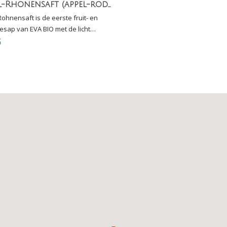
Apfel-Rhonensaft (appel-rode bietensap)
Rohnensaft is de eerste fruit- en
esap van EVA BIO met de licht
 smaak van de Rohne een echt
5
e en toch smakelijke traktatie.