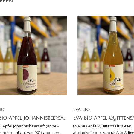
ppen
IO
EVA BIO
EVA BIO Apfel Johannisbeersaft (appel-ribes)
O Apfel Johannisbeersaft (appel-
EVA BIO Apfel-Quittensaft is een
 is het resultaat van 90% appel en
alcoholvrije bergsap uit Alto Adige 