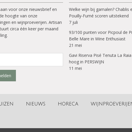
 aan voor onze nieuwsbrief en
Welke wijn bij garnalen? Chablis 
p de hoogte van onze
Pouilly-Fumé scoren uitstekend
ingen en wijnproeverijen. Artisan
7 juli
tuurt circa één keer per maand
93/100 punten voor Picpoul de P
ling.
Belle Mare in Wine Enthusiast
21 mei
Gavi Riserva Pisé Tenuta La Raia
hoog in PERSWIJN
11 mei
elden
UIZEN
NIEUWS
HORECA
WIJNPROEVERIJE