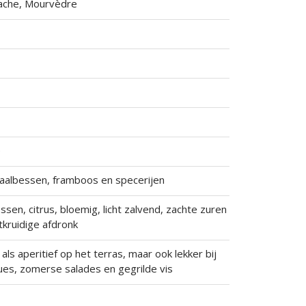
nache, Mourvèdre
e
, aalbessen, framboos en specerijen
sen, citrus, bloemig, licht zalvend, zachte zuren
htkruidige afdronk
 als aperitief op het terras, maar ook lekker bij
ues, zomerse salades en gegrilde vis