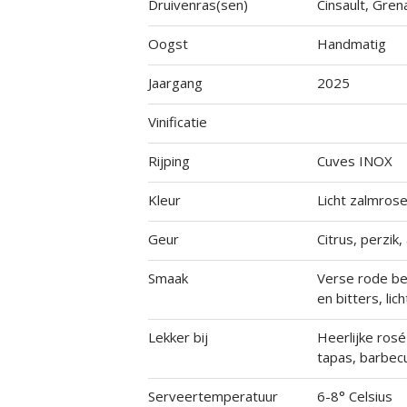
Druivenras(sen)
Cinsault, Gre
Oogst
Handmatig
Jaargang
2025
Vinificatie
Rijping
Cuves INOX
Kleur
Licht zalmros
Geur
Citrus, perzik
Smaak
Verse rode bes
en bitters, lic
Lekker bij
Heerlijke rosé
tapas, barbec
Serveertemperatuur
6-8° Celsius