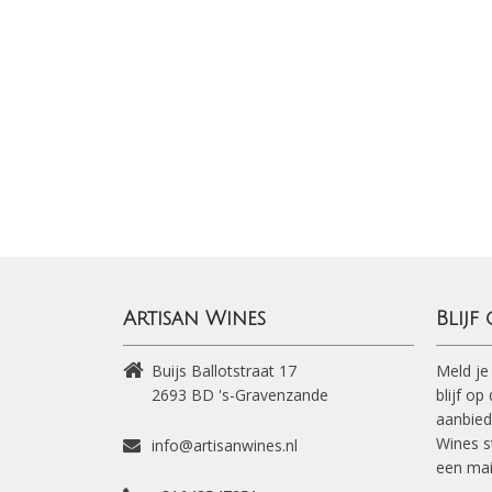
Artisan Wines
Blijf
Buijs Ballotstraat 17
Meld je
2693 BD
's-Gravenzande
blijf o
aanbied
Wines s
info@artisanwines.nl
een mai