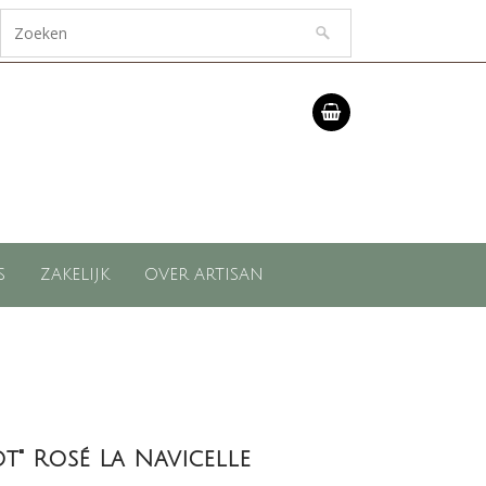
S
ZAKELIJK
OVER ARTISAN
t" Rosé La Navicelle