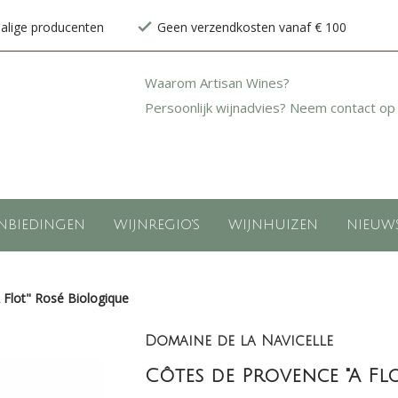
halige producenten
Geen verzendkosten vanaf € 100
Waarom Artisan Wines?
Persoonlijk wijnadvies? Neem contact op
NBIEDINGEN
WIJNREGIO'S
WIJNHUIZEN
NIEUW
 Flot" Rosé Biologique
Domaine de la Navicelle
Côtes de Provence "A Flo