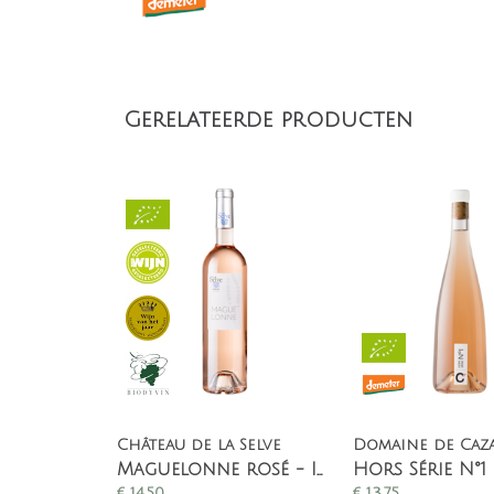
Gerelateerde producten
Château de la Selve
Domaine de Caz
Maguelonne rosé - IGP Côteaux de l'Ardèche
€
14,50
€
13,75