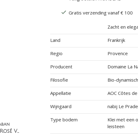
Gratis verzending vanaf € 100
Zacht en eleg
Land
Frankrijk
Regio
Provence
Producent
Domaine La Na
Filosofie
Bio-dynamisc
Appellatie
AOC Côtes de
Wijngaard
nabij Le Prade
Type bodem
Klei met een 
aban
leisteen
Hors Série N°1 Rosé Vin de France