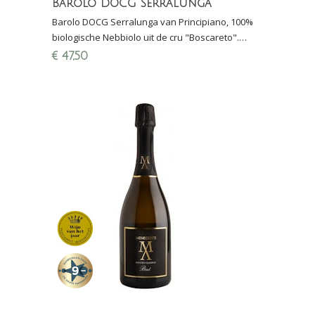
Barolo DOCG Serralunga
Barolo DOCG Serralunga van Principiano, 100%
biologische Nebbiolo uit de cru "Boscareto".
Finalewijn Proefschrift 2021 (score 9-/10 pnt.,
€
47,50
natuurwijn)