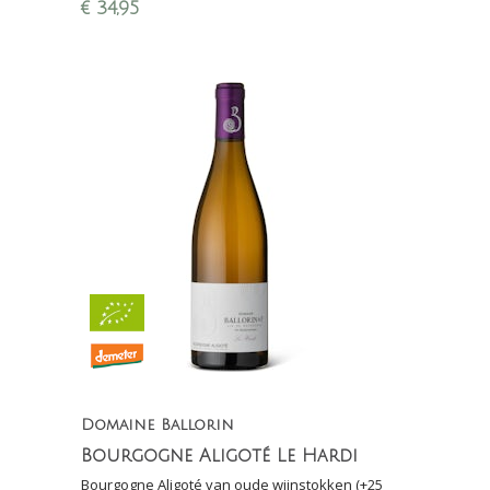
wijn van 100% Rousanne uit de regio Savoie
€
34,95
(Franse Alpen)
Domaine Ballorin
Bourgogne Aligoté Le Hardi
Bourgogne Aligoté van oude wijnstokken (+25