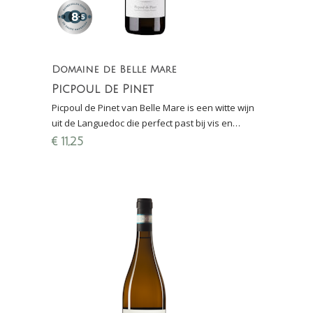
Domaine de Belle Mare
Picpoul de Pinet
Picpoul de Pinet van Belle Mare is een witte wijn
uit de Languedoc die perfect past bij vis en
schaal- en schelpdieren, zoals oesters en
€
11,25
mosselen.