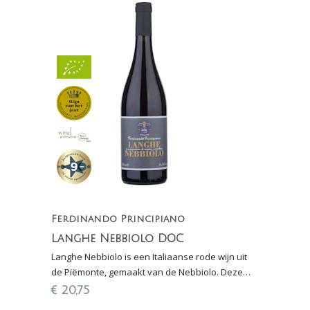
Ferdinando Principiano
Langhe Nebbiolo DOC
Langhe Nebbiolo is een Italiaanse rode wijn uit
de Piëmonte, gemaakt van de Nebbiolo. Deze
druif wordt ook gebruikt voor de beroemde
€
20,75
Barolo DOCG