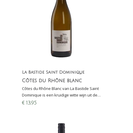
La Bastide Saint Dominique
Côtes du Rhône blanc
Côtes du Rhône Blanc van La Bastide Saint
Dominique is een kruidige witte wijn uit de
Rhônevallei gemaakt van viognier, grenache
€
13,95
blanc en clairette