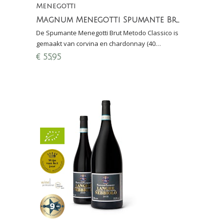
Menegotti
Magnum Menegotti Spumante Brut - Metodo Classico (40 maanden sur lie)
De Spumante Menegotti Brut Metodo Classico is
gemaakt van corvina en chardonnay (40
maanden sur lie): fijne mousse, fraaie zuren, fruit
€
55,95
en bitters