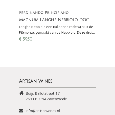
Ferdinando Principiano
Magnum Langhe Nebbiolo DOC
Langhe Nebbiolo een Italiaanse rode wijn uit de
Piëmonte, gemaakt van de Nebbiolo. Deze druif
wordt ook gebruikt voor de Barolo DOCG. Inc
€
59,50
houten kist
Artisan Wines
Buijs Ballotstraat 17
2693 BD
's-Gravenzande
info@artisanwines.nl