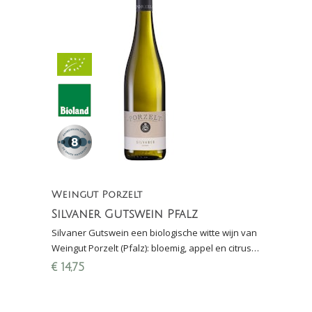
Weingut Porzelt
Silvaner Gutswein Pfalz
Silvaner Gutswein een biologische witte wijn van
Weingut Porzelt (Pfalz): bloemig, appel en citrus,
zacht en mineraal; lekker bij asperges en
€
14,75
mosselen