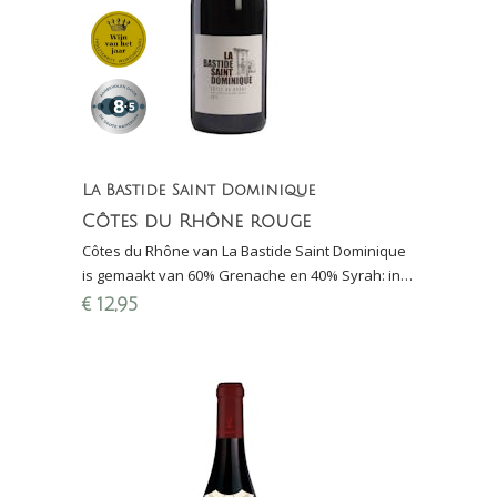
La Bastide Saint Dominique
Côtes du Rhône rouge
Côtes du Rhône van La Bastide Saint Dominique
is gemaakt van 60% Grenache en 40% Syrah: in
2016 beste rode huiswijn van Den Haag
€
12,95
(Proefschrift)