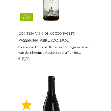
Contesa Vini di Rocco Pasetti
Passerina Abruzzo DOC
Passerina Abruzzo DOC is een fruitige witte wijn
van de inheemse Passerina-druif uit de
Abruzzen (Abruzzo) van het wijnhuis Contesa di
€
11,70
Rocco Pasetti