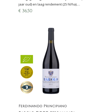
jaar oud) en laag rendement (25 hl/ha).
Ongefilterd met opvallend veel concentratie,
€
36,50
uniek in zijn soort!
Ferdinando Principiano