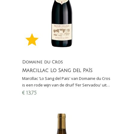
Domaine du Cros
Marcillac Lo Sang del Païs
Marcillac 'Lo Sang del Païs' van Domaine du Cros
is een rode wijn van de druif 'Fer Servadou' uit
de regio Sud-Ouest, lokaal ook wel Mansois
€
13,75
genoemd