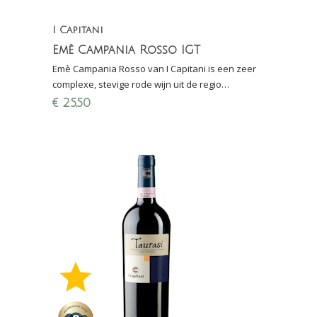
I Capitani
Emè Campania Rosso IGT
Emè Campania Rosso van I Capitani is een zeer
complexe, stevige rode wijn uit de regio
Campania (Zuid-Italië). Emè betekent in het grieks
€
25,50
bloed.