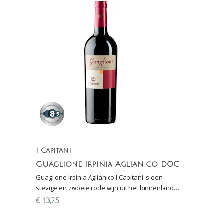
I Capitani
Guaglione Irpinia Aglianico DOC
Guaglione Irpinia Aglianico I Capitani is een
stevige en zwoele rode wijn uit het binnenland
van Campania - 8,5 in Grote Hamerma 2016
€
13,75