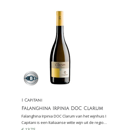
I Capitani
Falanghina Irpinia DOC Clarum
Falanghina Irpinia DOC Clarum van het wijnhuis I
Capitani is een Italiaanse witte wijn uit de regio
Campania, het achterland van Napels