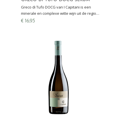
Greco di Tufo DOCG van I Capitani is een
minerale en complexe witte wijn uit de regio
Campania (Italië) en afkomstig van vulkanische
€
16,95
bodem (tufsteen)