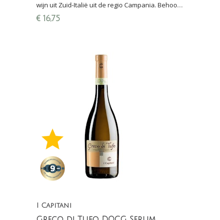
wijn uit Zuid-Italië uit de regio Campania. Behoort
tot de beste wijnen uit achterland van Napoli.
€
16,75
I Capitani
Greco di Tufo DOCG Serum