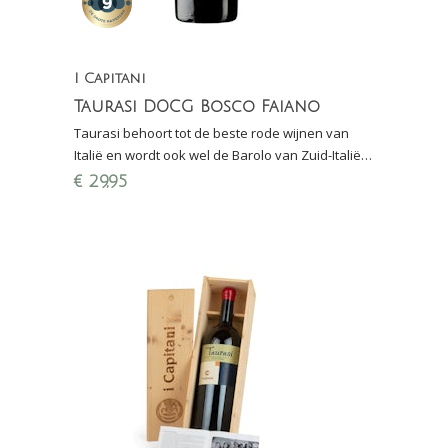
I Capitani
Taurasi DOCG Bosco Faiano
Taurasi behoort tot de beste rode wijnen van
Italië en wordt ook wel de Barolo van Zuid-Italië
genoemd.
€
29,95