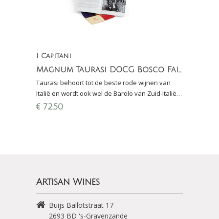
I Capitani
Magnum Taurasi DOCG Bosco Faiano
Taurasi behoort tot de beste rode wijnen van
Italië en wordt ook wel de Barolo van Zuid-Italië
genoemd.
€
72,50
Artisan Wines
Buijs Ballotstraat 17
2693 BD
's-Gravenzande