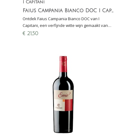
I Capitani
Faius Campania Bianco DOC I Capitani
Ontdek Faius Campania Bianco DOC van I
Capitani, een verfijnde witte wijn gemaakt van
Greco, Fiano en Coda di Volpe.
€
21,50