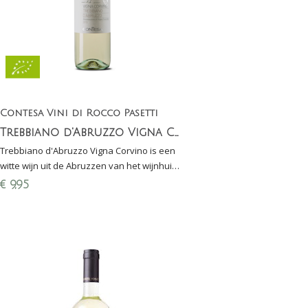
Contesa Vini di Rocco Pasetti
Trebbiano d'Abruzzo Vigna Corvino
Trebbiano d'Abruzzo Vigna Corvino is een
witte wijn uit de Abruzzen van het wijnhuis
Contesa di Rocco Pasetti. Heerlijke wijn bij
€
9,95
antipasti met vis.