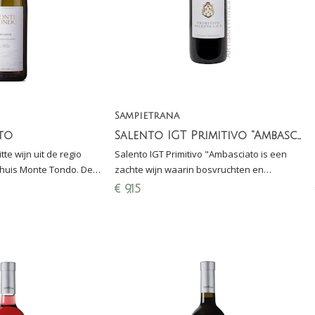
Sampietrana
to
Salento IGT Primitivo "Ambasciatori"
te wijn uit de regio
Salento IGT Primitivo "Ambasciato is een
nhuis Monte Tondo. De
zachte wijn waarin bosvruchten en
9: De beste Soave op
kruidigheid samen komen. Mooie prijs-
€
9,15
 9-)
kwaliteit verhouding!