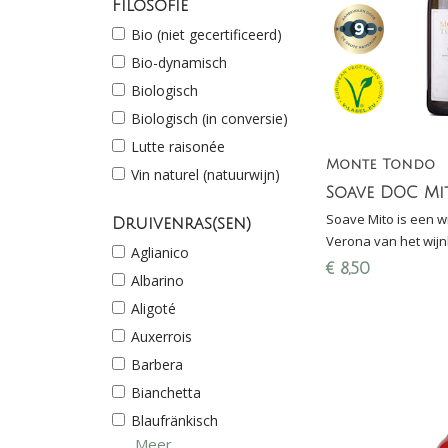
Filosofie
Loire
Bodegas Tarón Rioja Alta
Marche
Bio (niet gecertificeerd)
Cavalieri
Mosel
Bio-dynamisch
Château Carbonneau
Nahe
Biologisch
Château de la Selve
Penedès
Biologisch (in conversie)
Château Falfas
Pfalz
Lutte raisonée
Château Les Croisille
Monte Tondo
Piëmonte
Vin naturel (natuurwijn)
Château Soucherie
Soave DOC Mi
Provence
Clara Marcelli
Soave Mito is een wit
Druivenras(sen)
Puglia
Verona van het wij
Clemens Busch
Aglianico
Rhône
Grote Hamersma 201
€
8,50
Contesa di Rocco Pasetti
Albarino
dit prijsniveau (score
Rhône (Ardêche)
Cul Sec - Fruitslagers
Aligoté
Rheingau
De Vescovi Ulzbach
Auxerrois
Rheinhessen
Domaine Adrien Berlioz
Barbera
Rioja
Domaine Aimé Blouzard
Bianchetta
Savoie
Domaine Ballorin
Blaufränkisch
Sicilië
Domaine Bonnet Huteau
Meer...