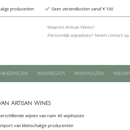
halige producenten
Geen verzendkosten vanaf € 100
Waarom Artisan Wines?
Persoonlijk wijnadvies? Neem contact op
NBIEDINGEN
WIJNREGIO'S
WIJNHUIZEN
NIEUW
van Artisan Wines
rschillende wijnen van ruim 40 wijnhuizen
import van kleinschalige producenten