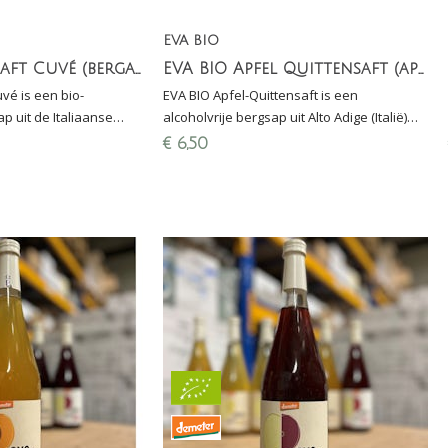
EVA BIO
EVA BIO Apfelsaft Cuvé (bergappelsap)
EVA BIO Apfel Quittensaft (appel-kweepeer)
vé is een bio-
EVA BIO Apfel-Quittensaft is een
 uit de Italiaanse
alcoholvrije bergsap uit Alto Adige (Italië)
nschgau (Süd-Tirol).
gemaakt van biodynamische appel en
€
6,50
ruitig.
kweepeer. Gastronomisch!