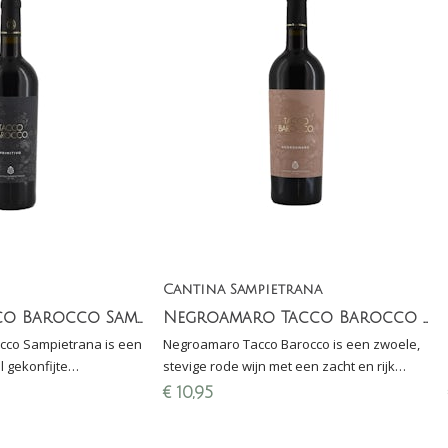
Cantina Sampietrana
Primitivo Tacco Barocco Sampietrana
Negroamaro Tacco Barocco Salento IGT
occo Sampietrana is een
Negroamaro Tacco Barocco is een zwoele,
l gekonfijte
stevige rode wijn met een zacht en rijk
an specerijen en zacht,
smaakpalet. Aroma's van pruimen,
€
10,95
ekker jammy!
bosvruchten, kaneel en zoethout.