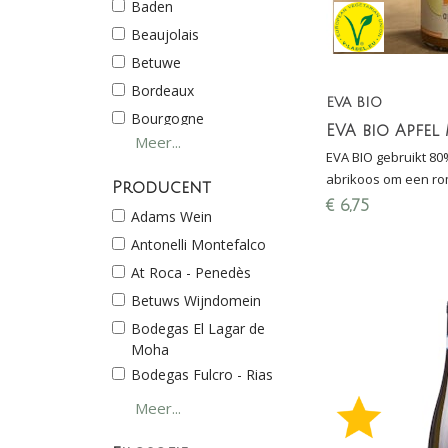
Baden
Beaujolais
Betuwe
Bordeaux
EVA BIO
Bourgogne
Meer...
Burgenland
EVA BIO gebruikt 8
Campania
abrikoos om een rom
Producent
gezonde droom te cr
Cariñena
€
6,75
Adams Wein
energizer of als lich
Castilla y León
Antonelli Montefalco
Champagne
At Roca - Penedès
Elzas
Betuws Wijndomein
Galicië
Bodegas El Lagar de
Haspengouw
Moha
Jura
Bodegas Fulcro - Rias
Baixas
Kachetië
Meer...
Bodegas Mitarte - Rioja
Languedoc
Alavesa