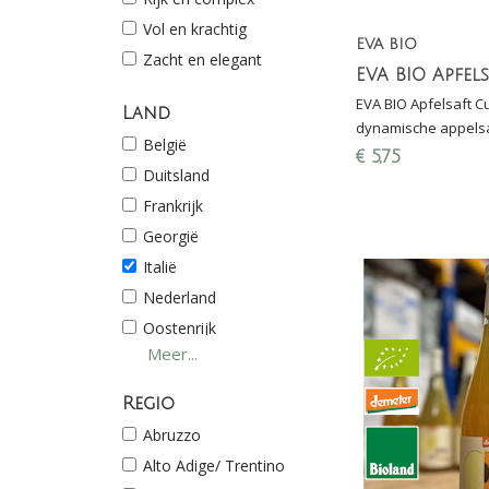
Vol en krachtig
EVA BIO
Zacht en elegant
EVA BIO Apfelsaft Cu
Land
dynamische appelsap
België
Alpen in de regio Vi
€
5,75
Duitsland
Elegant, delicaat en f
Frankrijk
Georgië
Italië
Nederland
Oostenrijk
Meer...
Spanje
Regio
Abruzzo
Alto Adige/ Trentino