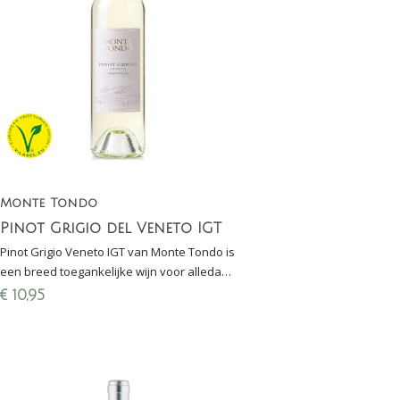
Monte Tondo
Pinot Grigio del Veneto IGT
Pinot Grigio Veneto IGT van Monte Tondo is
een breed toegankelijke wijn voor alledag;
lekker bij carpaccio, gevogelte (kip), zalm en
€
10,95
asperges