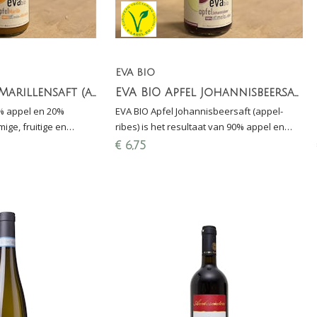
EVA BIO
EVA bio Apfel Marillensaft (appel-abrikoos)
EVA BIO Apfel Johannisbeersaft (appel-ribes)
0% appel en 20%
EVA BIO Apfel Johannisbeersaft (appel-
ige, fruitige en
ribes) is het resultaat van 90% appel en
eëren. Ideaal als
10% zwarte ribes: heerlijk verfrissend met
€
6,75
t dessert.
fijne fruitzuren.