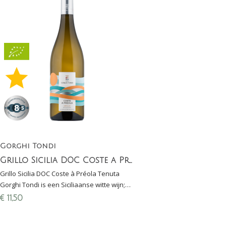
Gorghi Tondi
Grillo Sicilia DOC Coste a Preola - Gorghi Tondi
Grillo Sicilia DOC Coste à Préola Tenuta
Gorghi Tondi is een Siciliaanse witte wijn;
biologische druiven komen van wijngaard
€
11,50
uit WNF Natuurreservaat