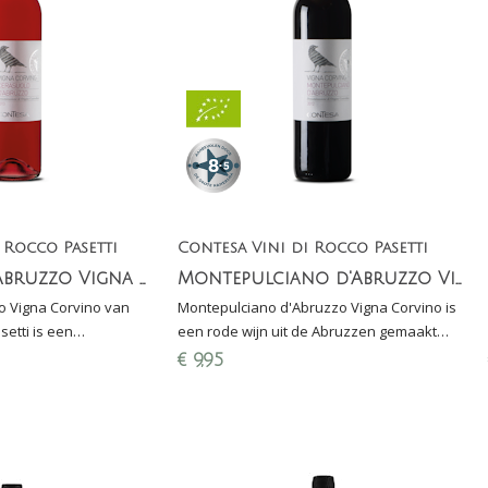
 Rocco Pasetti
Contesa Vini di Rocco Pasetti
Cerasuolo d'Abruzzo Vigna Corvino (rosé)
Montepulciano d'Abruzzo Vigna Corvino
o Vigna Corvino van
Montepulciano d'Abruzzo Vigna Corvino is
 is een
een rode wijn uit de Abruzzen gemaakt
é gemaakt van
door het wijnhuis Contesa di Rocco Pasetti.
€
9,95
en uit de Abruzzen.
Wijngaard in Collecorvino.