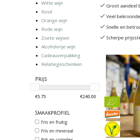
Witte wijn
Groot aandeel b
Rosé
Veel bekroonde
Orange wijn
Snelle en betr
Rode wijn
Scherpe prijsste
Zoete wijnen
Alcoholvrije wijn
Cadeauverpakking
Relatiegeschenken
Prijs
Smaakprofiel
Fris en fruitig
Fris en mineraal
Rijk en complex