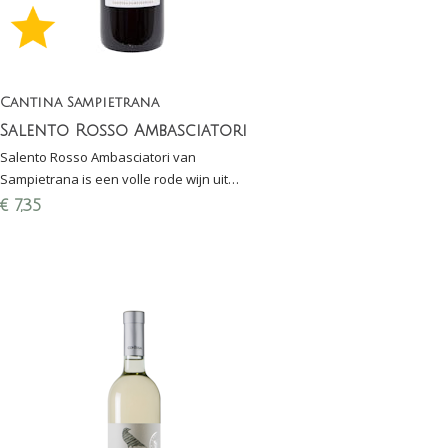
Cantina Sampietrana
Salento Rosso Ambasciatori
Salento Rosso Ambasciatori van
Sampietrana is een volle rode wijn uit
Puglia gemaakt van Negroamaro en
€
7,35
Malvasia Nera. Fluweelzachte wijn!