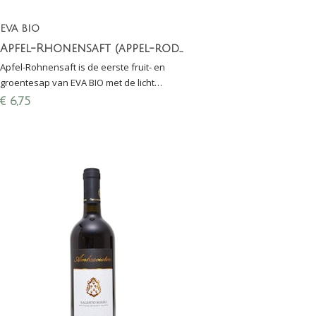
EVA BIO
Apfel-Rhonensaft (appel-rode bietensap)
Apfel-Rohnensaft is de eerste fruit- en
groentesap van EVA BIO met de licht
aardse smaak van de Rohne een echt
€
6,75
gezonde en toch smakelijke traktatie.