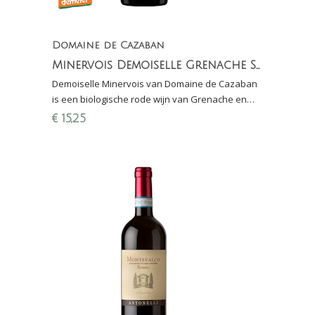
Domaine de Cazaban
Minervois Demoiselle Grenache Syrah (natuurwijn)
Demoiselle Minervois van Domaine de Cazaban
is een biologische rode wijn van Grenache en
Syrah. Het warme klimaat zorgt voor een volle,
€
15,25
rijke wijn.