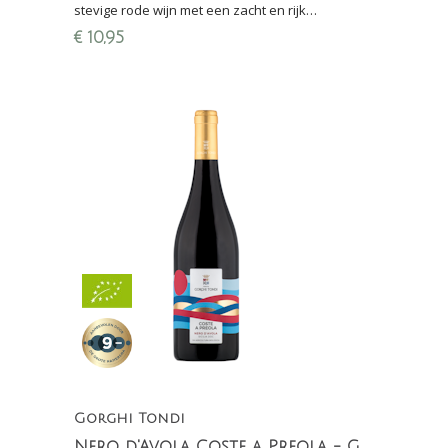
stevige rode wijn met een zacht en rijk
smaakpalet. Aroma's van pruimen, bosvruchten,
€
10,95
kaneel en zoethout.
Gorghi Tondi
Nero d'Avola Coste a Preola - Gorghi Tondi