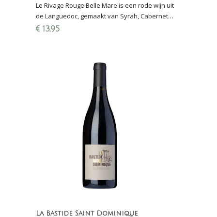
Le Rivage Rouge Belle Mare is een rode wijn uit
de Languedoc, gemaakt van Syrah, Cabernet
Sauvignon en Merlot, 15 maanden gerijpt in
€
13,95
eikenhouten vaten
La Bastide Saint Dominique