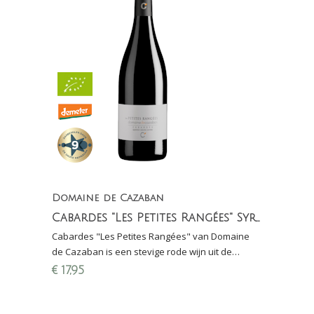
Domaine de Cazaban
Cabardes "Les Petites Rangées" Syrah Merlot
Cabardes "Les Petites Rangées" van Domaine
de Cazaban is een stevige rode wijn uit de
Languedoc gemaakt van Syrah en Merlot (bio-
€
17,95
dynamisch)