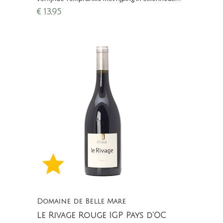
Tonen van rijpe kersen, vanille, kruiden en een
€
13,95
lichte toast.
Domaine de Belle Mare
Le Rivage Rouge IGP Pays d'OC