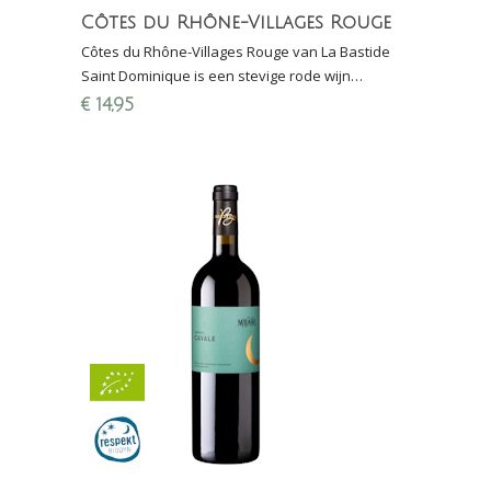
Côtes du Rhône-Villages Rouge
Côtes du Rhône-Villages Rouge van La Bastide
Saint Dominique is een stevige rode wijn
afkomstig van wijngaarden net buiten
€
14,95
Châteauneuf-du-Pape