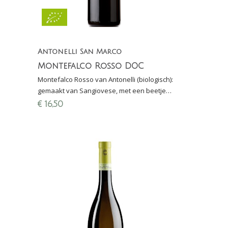
Antonelli San Marco
Montefalco Rosso DOC
Montefalco Rosso van Antonelli (biologisch):
gemaakt van Sangiovese, met een beetje
Sagrantino en andere lokale druiven die
€
16,50
typerend zijn voor Umbria