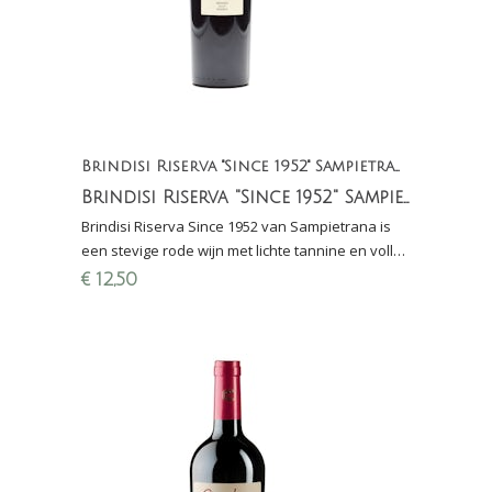
Brindisi Riserva "Since 1952" Sampietrana
Brindisi Riserva "Since 1952" Sampietrana
Brindisi Riserva Since 1952 van Sampietrana is
een stevige rode wijn met lichte tannine en volle
smaak. Aroma's van leer, bosvruchten en subtiel
€
12,50
hout.