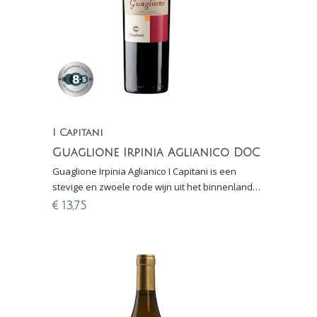
I Capitani
Guaglione Irpinia Aglianico DOC
Guaglione Irpinia Aglianico I Capitani is een
stevige en zwoele rode wijn uit het binnenland
van Campania - 8,5 in Grote Hamerma 2016
€
13,75