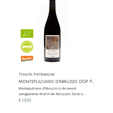
Tenuta Pietramore
Montepulciano d'Abruzzo DOP Pietramore
Montepulciano d’Abruzzo is de meest
aangeplante druif in de Abruzzen. Deze is
afkomstig van Tenuta Pietramore, een bio-
€
13,95
dynamische wijnmaker