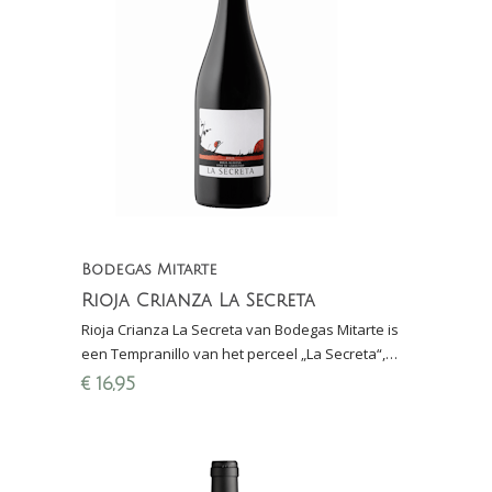
Bodegas Mitarte
Rioja Crianza La Secreta
Rioja Crianza La Secreta van Bodegas Mitarte is
een Tempranillo van het perceel „La Secreta“,
een wijngaard van meer dan 60 jaar oud: "Vino
€
16,95
de Pag