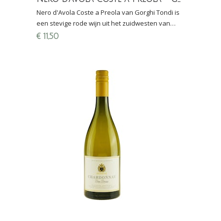
Nero d'Avola Coste a Preola van Gorghi Tondi is
een stevige rode wijn uit het zuidwesten van
Sicilië met impressie van gerijpt fruit en
€
11,50
specerijen