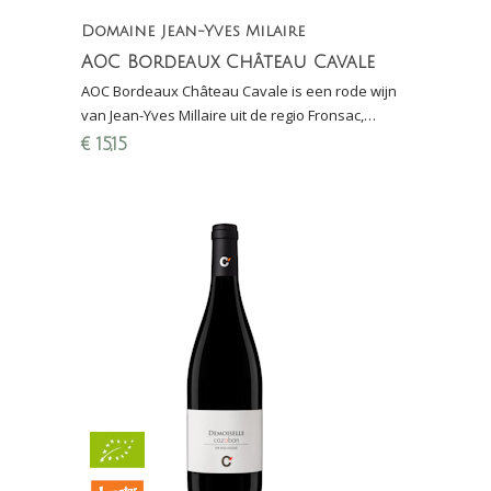
Domaine Jean-Yves Milaire
AOC Bordeaux Château Cavale
AOC Bordeaux Château Cavale is een rode wijn
van Jean-Yves Millaire uit de regio Fronsac,
gemaakt van 100% bio-dynamische Merlot
€
15,15