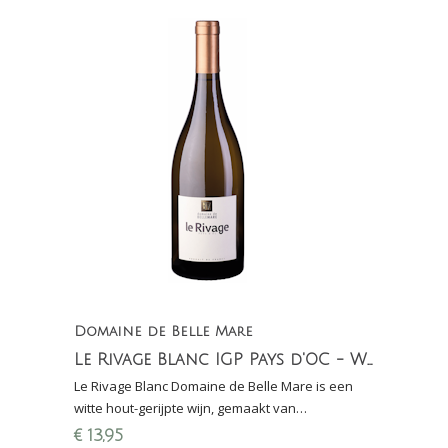
Domaine de Belle Mare
Le Rivage Blanc IGP Pays d'OC - Witte wijn
Le Rivage Blanc Domaine de Belle Mare is een
witte hout-gerijpte wijn, gemaakt van
Chardonnay, Viognier en Roussanne; 6 maanden
€
13,95