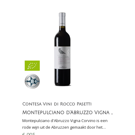
Contesa Vini di Rocco Pasetti
Montepulciano d'Abruzzo Vigna Corvino
Montepulciano d'Abruzzo Vigna Corvino is een
rode wijn uit de Abruzzen gemaakt door het
wijnhuis Contesa di Rocco Pasetti. Wijngaard in