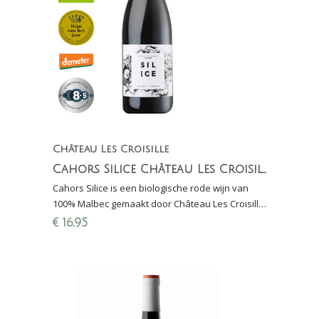
Château Les Croisille
Cahors Silice Château Les Croisille
Cahors Silice is een biologische rode wijn van
100% Malbec gemaakt door Château Les Croisille.
Silice is een bovenlaag van zand, mergel &
€
16,95
kiezel.