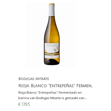
Bodegas Mitarte
Rioja Blanco "Entrepeñas" Fermentado en barrica
Rioja Blanco "Entrepeñas" Fermentado en
barrica van Bodegas Mitarte is gemaakt van
100% Viura en is vergist en gerijpt in eikenhouten
€
17,95
vaten.