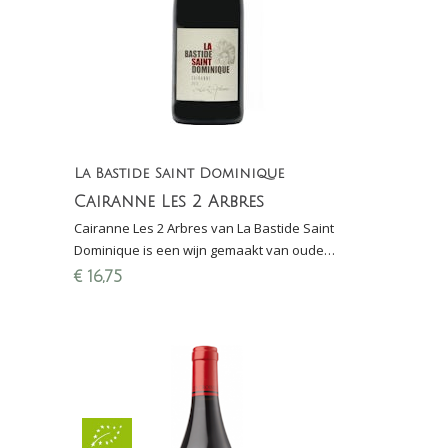
La Bastide Saint Dominique
Cairanne Les 2 Arbres
Cairanne Les 2 Arbres van La Bastide Saint
Dominique is een wijn gemaakt van oude
wijnstokken aangeplant in één van de beste
€
16,75
wijngaarden van Cairann