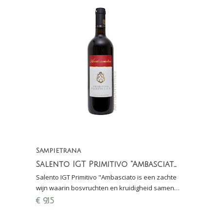
Sampietrana
Salento IGT Primitivo "Ambasciatori"
Salento IGT Primitivo "Ambasciato is een zachte
wijn waarin bosvruchten en kruidigheid samen
komen. Mooie prijs-kwaliteit verhouding!
€
9,15