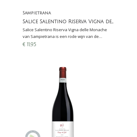
Sampietrana
Salice Salentino Riserva Vigna delle Monache
Salice Salentino Riserva Vigna delle Monache
van Sampietrana is een rode wijn van de
Negroamaro-druif uit de regio Puglia in Zuid-
€
11,95
Italië.