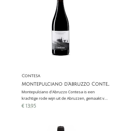
Contesa
Montepulciano d'Abruzzo Contesa
Montepulciano d'Abruzzo Contesa is een
krachtige rode wijn uit de Abruzzen, gemaakt van
de inheemse Montepulciano-druif.
€
13,95