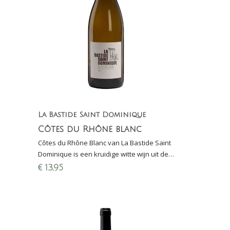
La Bastide Saint Dominique
Côtes du Rhône blanc
Côtes du Rhône Blanc van La Bastide Saint
Dominique is een kruidige witte wijn uit de
Rhônevallei gemaakt van viognier, grenache
€
13,95
blanc en clairette