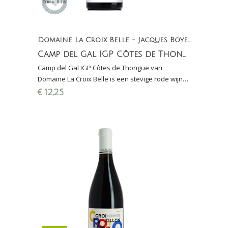
Domaine La Croix Belle - Jacques Boyer
Camp del Gal IGP Côtes de Thongue
Camp del Gal IGP Côtes de Thongue van
Domaine La Croix Belle is een stevige rode wijn
uit de Languedoc gemaakt van Syrah en
€
12,25
Grenache Noir.