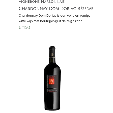
Vignerons Narbonnais
Chardonnay Dom Doriac Réserve
Chardonnay Dom Doriac is een volle en romige
witte wijn met houtrijping uit de regio rond
Narbonne (Languedoc). Zeer geschikt bij vis met
€
11,50
botersaus.