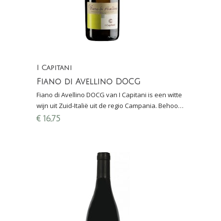
I Capitani
Fiano di Avellino DOCG
Fiano di Avellino DOCG van I Capitani is een witte
wijn uit Zuid-Italië uit de regio Campania. Behoort
tot de beste wijnen uit achterland van Napoli.
€
16,75