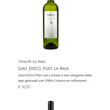
Tenuta La Raia
Gavi DOCG Pleo La Raia
Gavi DOCG Pleo van La Raia is een elegante witte
wijn gemaakt van 100% Cortese en reflecteert
zowel druif als terroir. Heerlijke wijn voor elke
€
16,50
dag!