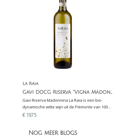
La Raia
Gavi DOCG Riserva "Vigna Madonnina
Gavi Riserva Madonnina La Raia is een bio-
dynamische witte wijn uit de Piëmonte van 100%
Cortese. Madonnina is een wijngaard met zeer
€
19,75
goede ligging.
Nog meer blogs