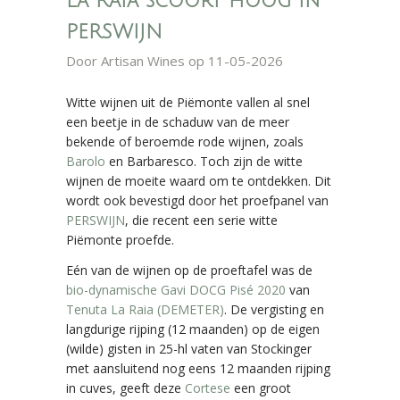
La Raia scoort hoog in
PERSWIJN
Door
Artisan Wines
op 11-05-2026
Witte wijnen uit de Piëmonte vallen al snel
een beetje in de schaduw van de meer
bekende of beroemde rode wijnen, zoals
Barolo
en Barbaresco. Toch zijn de witte
wijnen de moeite waard om te ontdekken. Dit
wordt ook bevestigd door het proefpanel van
PERSWIJN
, die recent een serie witte
Piëmonte proefde.
Eén van de wijnen op de proeftafel was de
bio-dynamische Gavi DOCG Pisé 2020
van
Tenuta La Raia (DEMETER)
. De vergisting en
langdurige rijping (12 maanden) op de eigen
(wilde) gisten in 25-hl vaten van Stockinger
met aansluitend nog eens 12 maanden rijping
in cuves, geeft deze
Cortese
een groot