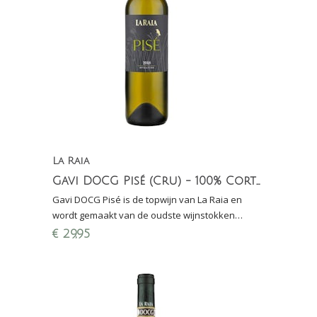
La Raia
Gavi DOCG Pisé (Cru) - 100% Cortese
Gavi DOCG Pisé is de topwijn van La Raia en
wordt gemaakt van de oudste wijnstokken
Cortese. Bio-dynamische witte wijn uit de
€
29,95
Piëmonte (Italië)