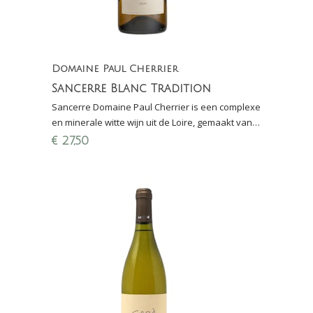
Domaine Paul Cherrier
Sancerre Blanc Tradition
Sancerre Domaine Paul Cherrier is een complexe
en minerale witte wijn uit de Loire, gemaakt van
Sauvignon Blanc. Biologische Sancerre!
€
27,50