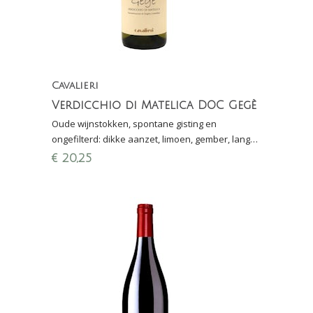
Cavalieri
Verdicchio di Matelica DOC Gegè
Oude wijnstokken, spontane gisting en
ongefilterd: dikke aanzet, limoen, gember, lange
finale; Finalewijn Proefschrift 2022: 9-/10 punten
€
20,25