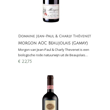
Domaine Jean-Paul & Charly Thévenet
Morgon AOC Beaujolais (Gamay)
Morgon van Jean-Paul & Charly Thevenet is een
biologische rode natuurwijn uit de Beaujolais
gemaakt van 100% Gamay. Finalewijn
€
22,75
Proefschrift 2022