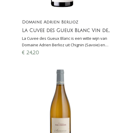
Domaine Adrien Berlioz
La Cuvee des Gueux Blanc Vin de Savoie Chignin
La Cuvee des Gueux Blanc is een witte wijn van
Domaine Adrien Berlioz uit Chignin (Savoie) en
gemaakt van 100 % Jacquère. Fris en
€
24,20
dorstlessend!