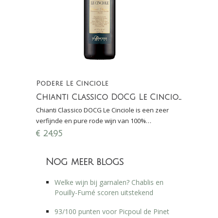
Podere Le Cinciole
Chianti Classico DOCG Le Cinciole
Chianti Classico DOCG Le Cinciole is een zeer
verfijnde en pure rode wijn van 100%
Sangiovese, 18 maanden gerijpt op eikenhouten
€
24,95
vaten
Nog meer blogs
Welke wijn bij garnalen? Chablis en
Pouilly-Fumé scoren uitstekend
93/100 punten voor Picpoul de Pinet