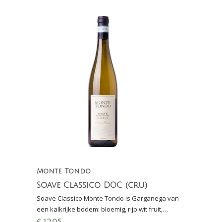
Monte Tondo
Soave Classico DOC (cru)
Soave Classico Monte Tondo is Garganega van
een kalkrijke bodem: bloemig, rijp wit fruit,
delicaat, breed toegankelijk. 90/100 punten Wine