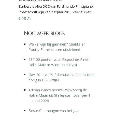
Barbera d'Alba DOC van Ferdinando Principiano:
Proefschrift wijn van het Jaar 2018. Zeer zuivere
natuurwijn uit de Piëmonte (Italië), spontaan vergi
€
18,25
Nog meer blogs
Welke wijn bij garnalen? Chablis en
Pouilly-Fumé scoren uitstekend
93/100 punten voor Picpoul de Pinet
Belle Mare in Wine Enthusiast
Gavi Riserva Pisé Tenuta La Raia scoort
hoog in PERSWIJN
Artisan Wines neemt Wijnkoperij de
Halve Maan uit Stellendam over per 1
januari 2026
Beste Champagne van het Jaar: