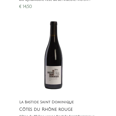
mineraal. Finalewijn Proefschrift Wijnconcours
€
14,50
2021!
La Bastide Saint Dominique
Côtes du Rhône rouge