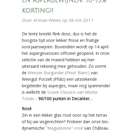
en aspergewijnen: 10-15%
korting!!
Door
Artisan Wines
op 08-04-2017
De lente breekt flink door, dus is het de
hoogste tijd voor lekker frisse en fruitige
voorjaarswijnen. Bovendien wordt op 14 april
het aspergeseizoen officieel geopend. In onze
selectie van de maand hebben wij hier
uiteraard rekening mee gehouden. Zo vormt
de
Weisser Burgunder (Pinot Blanc)
van
Weingut Porzelt (Pfalz) een uitstekende
begeleider bij asperges, maar nog spannender
is wellicht de
Soave Classico van Monte
Tondo
-
90/100 punten in Decanter.
...
Rosé
Zin in een lekker glas rosé voor op het terras
of bij uw visgerechten? Probeer dan onze bio-
dynamische
"Maguelonne"-rosé
van Château