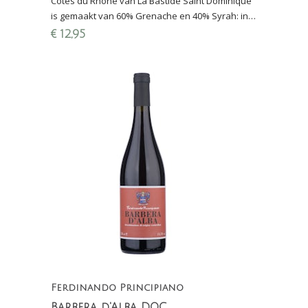
Côtes du Rhône van La Bastide Saint Dominique
is gemaakt van 60% Grenache en 40% Syrah: in
2016 beste rode huiswijn van Den Haag
€
12,95
(Proefschrift)
Ferdinando Principiano
Barbera d'Alba DOC