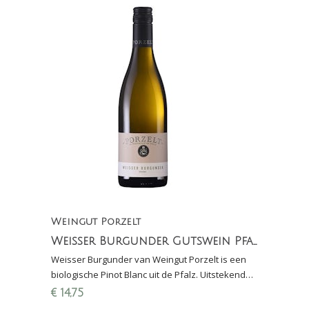
Weingut Porzelt
Weisser Burgunder Gutswein Pfalz
Weisser Burgunder van Weingut Porzelt is een
biologische Pinot Blanc uit de Pfalz. Uitstekende
witte wijn voor bij de asperges!
€
14,75