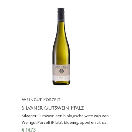
Weingut Porzelt
Silvaner Gutswein Pfalz
Silvaner Gutswein een biologische witte wijn van
Weingut Porzelt (Pfalz): bloemig, appel en citrus,
zacht en mineraal; lekker bij asperges en
€
14,75