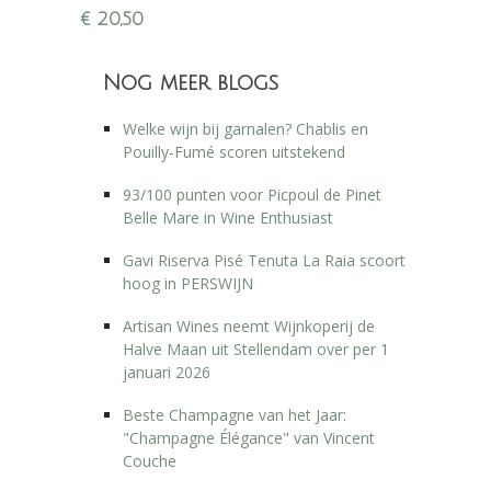
van Duitsland, 3e plek Perswijn Wijnconcours
€
20,50
2020
Nog meer blogs
Welke wijn bij garnalen? Chablis en
Pouilly-Fumé scoren uitstekend
93/100 punten voor Picpoul de Pinet
Belle Mare in Wine Enthusiast
Gavi Riserva Pisé Tenuta La Raia scoort
hoog in PERSWIJN
Artisan Wines neemt Wijnkoperij de
Halve Maan uit Stellendam over per 1
januari 2026
Beste Champagne van het Jaar:
"Champagne Élégance" van Vincent
Couche