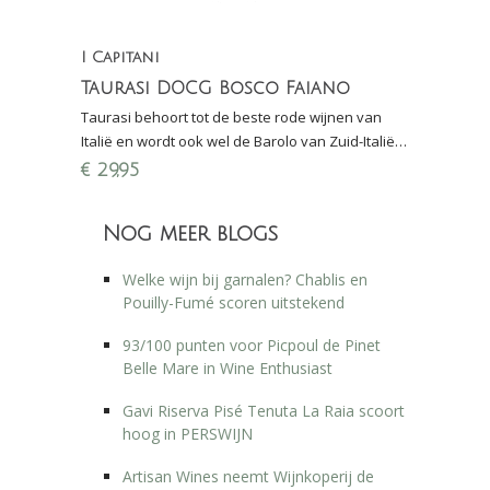
I Capitani
Taurasi DOCG Bosco Faiano
Taurasi behoort tot de beste rode wijnen van
Italië en wordt ook wel de Barolo van Zuid-Italië
genoemd.
€
29,95
Nog meer blogs
Welke wijn bij garnalen? Chablis en
Pouilly-Fumé scoren uitstekend
93/100 punten voor Picpoul de Pinet
Belle Mare in Wine Enthusiast
Gavi Riserva Pisé Tenuta La Raia scoort
hoog in PERSWIJN
Artisan Wines neemt Wijnkoperij de