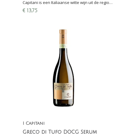
Capitani is een Italiaanse witte wijn uit de regio
Campania, het achterland van Napels
€
13,75
I Capitani
Greco di Tufo DOCG Serum