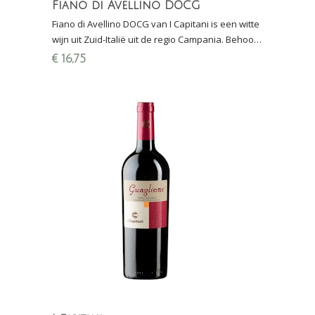
Fiano di Avellino DOCG
Fiano di Avellino DOCG van I Capitani is een witte
wijn uit Zuid-Italië uit de regio Campania. Behoort
tot de beste wijnen uit achterland van Napoli.
€
16,75