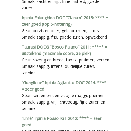
Smaak: zacht en rijp, fijne frisheid, goede
zuren
Irpinia Falanghina DOC “Clarum” 2015: **** =
zeer goed (top 5-notering)
Geur: perzik en peer, gele pruimen, citrus
Smaak: sappig, fris, goede zuren, opwekkend
Taurasi DOCG “Bosco Faiano” 2011: ***** =
uitstekend (maximale score, 3e plek)
Geur: rokerig en breed, tabak, pruimen, kersen
Smaak: sappig, intens, duidelijke zuren,
tannine
“Guaglione” Irpinia Aglianico DOC 2014: ****
= zeer goed
Geur: kersen en een vleugje maggi, pruimen
Smaak: sappig, vrij lichtvoetig, fijne zuren en
tannine
“Emè” Irpinia Rosso IGT 2012: **** = zeer
goed