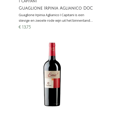
I Capitani
Guaglione Irpinia Aglianico DOC
Guaglione Irpinia Aglianico I Capitani is een
stevige en zwoele rode wijn uit het binnenland
van Campania - 8,5 in Grote Hamerma 2016
€
13,75