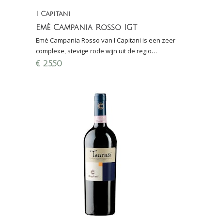
I Capitani
Emè Campania Rosso IGT
Emè Campania Rosso van I Capitani is een zeer
complexe, stevige rode wijn uit de regio
Campania (Zuid-Italië). Emè betekent in het grieks
€
25,50
bloed.