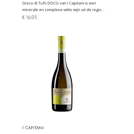
Greco di Tufo DOCG van I Capitani is een
minerale en complexe witte wijn uit de regio
Campania (Italië) en afkomstig van vulkanische
€
16,95
bodem (tufsteen)
I Capitani