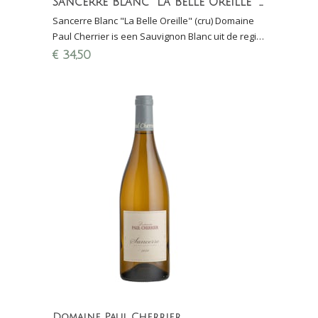
Sancerre Blanc "La Belle Oreille" Sauvignon Blanc Loire
Sancerre Blanc "La Belle Oreille" (cru) Domaine
Paul Cherrier is een Sauvignon Blanc uit de regio
Loire afkomstig van zeer kalkrijke bodem
€
34,50
Domaine Paul Cherrier