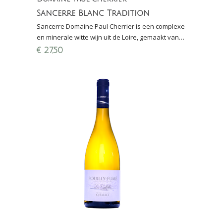
Sancerre Blanc Tradition
Sancerre Domaine Paul Cherrier is een complexe
en minerale witte wijn uit de Loire, gemaakt van
Sauvignon Blanc. Biologische Sancerre!
€
27,50