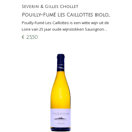
Severin & Gilles Chollet
Pouilly-Fumé Les Caillottes biologisch (in conversie)
Pouilly-Fumé Les Caillottes is een witte wijn uit de
Loire van 25 jaar oude wijnstokken Sauvignon
Blanc. Loepzuiver, strak en mineraal.
€
25,50