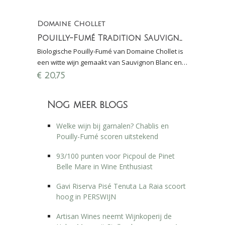
Domaine Chollet
Pouilly-Fumé Tradition Sauvignon Blanc (biologisch)
Biologische Pouilly-Fumé van Domaine Chollet is
een witte wijn gemaakt van Sauvignon Blanc en
één van de beroemdste wijnen van Frankrijk
€
20,75
(Loire)
Nog meer blogs
Welke wijn bij garnalen? Chablis en
Pouilly-Fumé scoren uitstekend
93/100 punten voor Picpoul de Pinet
Belle Mare in Wine Enthusiast
Gavi Riserva Pisé Tenuta La Raia scoort
hoog in PERSWIJN
Artisan Wines neemt Wijnkoperij de