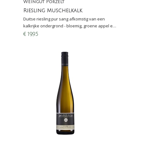
Weingut Porzelt
Riesling Muschelkalk
Duitse riesling pur sang afkomstig van een
kalkrijke ondergrond - bloemig, groene appel en
grapefruit
€
19,95