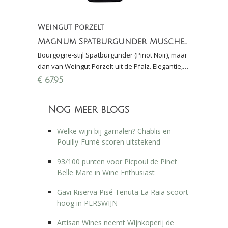
Weingut Porzelt
Magnum Spatburgunder Muschelkalk 2014 (1,5 liter)
Bourgogne-stijl Spätburgunder (Pinot Noir), maar
dan van Weingut Porzelt uit de Pfalz. Elegantie,
frisheid en zuren. Biologisch gecertificeerd.
€
67,95
Nog meer blogs
Welke wijn bij garnalen? Chablis en
Pouilly-Fumé scoren uitstekend
93/100 punten voor Picpoul de Pinet
Belle Mare in Wine Enthusiast
Gavi Riserva Pisé Tenuta La Raia scoort
hoog in PERSWIJN
Artisan Wines neemt Wijnkoperij de