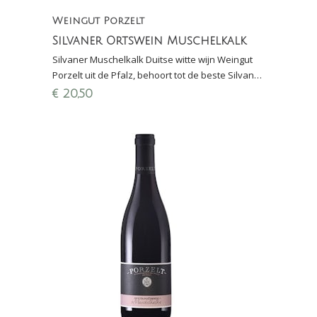
Weingut Porzelt
Silvaner Ortswein Muschelkalk
Silvaner Muschelkalk Duitse witte wijn Weingut
Porzelt uit de Pfalz, behoort tot de beste Silvaner
van Duitsland, 3e plek Perswijn Wijnconcours
€
20,50
2020