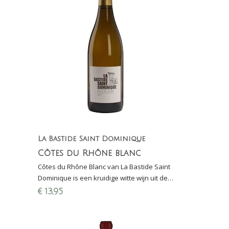
La Bastide Saint Dominique
Côtes du Rhône blanc
Côtes du Rhône Blanc van La Bastide Saint
Dominique is een kruidige witte wijn uit de
Rhônevallei gemaakt van viognier, grenache
€
13,95
blanc en clairette