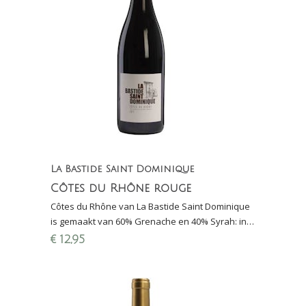
La Bastide Saint Dominique
Côtes du Rhône rouge
Côtes du Rhône van La Bastide Saint Dominique
is gemaakt van 60% Grenache en 40% Syrah: in
2016 beste rode huiswijn van Den Haag
€
12,95
(Proefschrift)