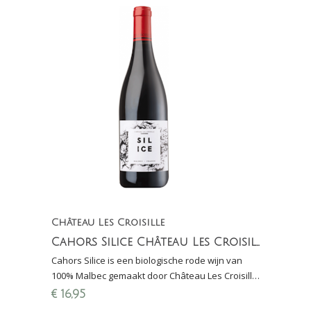
Château Les Croisille
Cahors Silice Château Les Croisille
Cahors Silice is een biologische rode wijn van
100% Malbec gemaakt door Château Les Croisille.
Silice is een bovenlaag van zand, mergel &
€
16,95
kiezel.