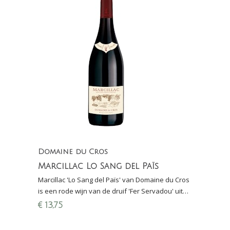
Domaine du Cros
Marcillac Lo Sang del Païs
Marcillac 'Lo Sang del Païs' van Domaine du Cros
is een rode wijn van de druif 'Fer Servadou' uit
de regio Sud-Ouest, lokaal ook wel Mansois
€
13,75
genoemd