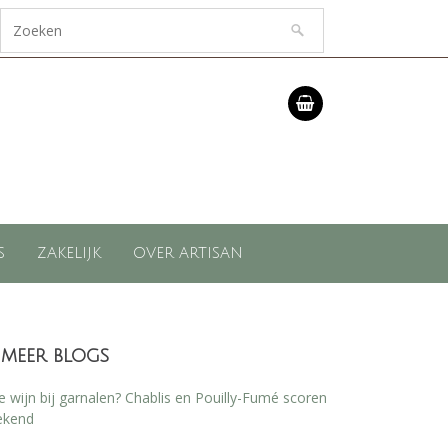
S
ZAKELIJK
OVER ARTISAN
meer blogs
 wijn bij garnalen? Chablis en Pouilly-Fumé scoren
ekend