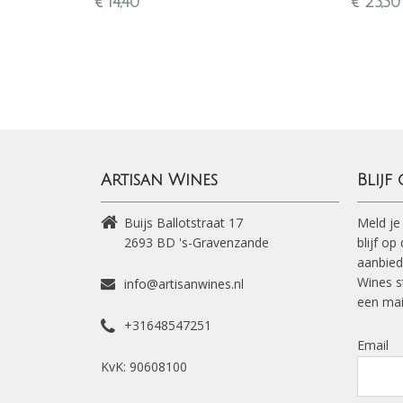
€
14,40
€
25,50
groenten en jonge kaz
Langhe, 
Artisan Wines
Blijf
Buijs Ballotstraat 17
Meld je
2693 BD
's-Gravenzande
blijf o
aanbied
Wines s
info@artisanwines.nl
een mai
+31648547251
Email
KvK: 90608100