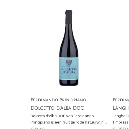
Ferdinando Principiano
Ferdin
Dolcetto d'Alba DOC
Dolcetto d'Alba DOC van Ferdinando
Langhe B
Principiano is een fruitige rode natuurwijn
Timorasso
uit de Piëmonte (Italië): lekker bij antipasti,
Piëmonte.