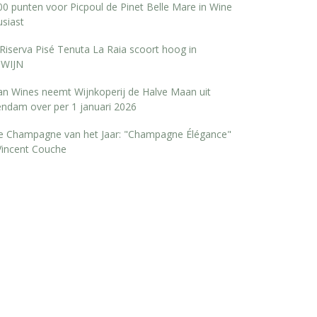
0 punten voor Picpoul de Pinet Belle Mare in Wine
siast
Riserva Pisé Tenuta La Raia scoort hoog in
WIJN
san Wines neemt Wijnkoperij de Halve Maan uit
endam over per 1 januari 2026
e Champagne van het Jaar: "Champagne Élégance"
Vincent Couche