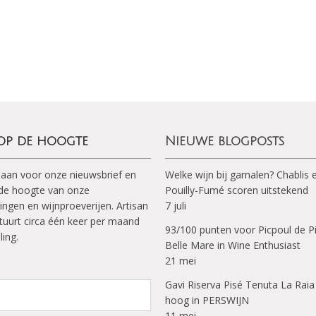
750 meter boven NAP
 op de hoogte
Nieuwe blogposts
 aan voor onze nieuwsbrief en
Welke wijn bij garnalen? Chablis 
p de hoogte van onze
Pouilly-Fumé scoren uitstekend
ingen en wijnproeverijen. Artisan
7 juli
tuurt circa één keer per maand
93/100 punten voor Picpoul de P
ling.
Belle Mare in Wine Enthusiast
21 mei
Gavi Riserva Pisé Tenuta La Raia
hoog in PERSWIJN
11 mei