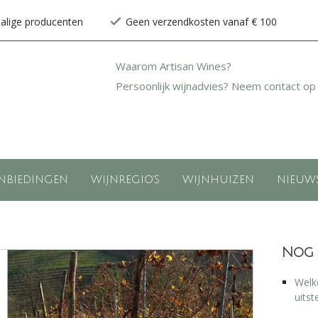
halige producenten
Geen verzendkosten vanaf € 100
Waarom Artisan Wines?
Persoonlijk wijnadvies? Neem contact op
NBIEDINGEN
WIJNREGIO'S
WIJNHUIZEN
NIEUW
Nog 
Welke
uitst