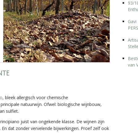
93/10
Enthu
Gavi 
PERS
Arti
Stell
Best
van 
nte
io
, bleek allergisch voor chemische
principale natuurwijn. Ofwel: biologische wijnbouw,
n sulfiet.
rincipiano juist van ongekende klasse. De wijnen zijn
r. En dat zonder vervelende bijwerkingen. Proef zelf ook