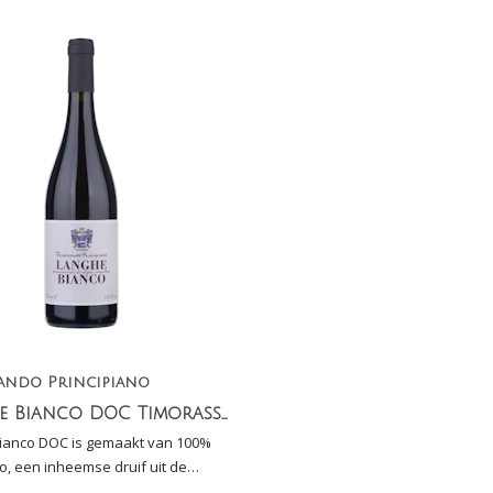
ando Principiano
Langhe Bianco DOC Timorasso
ianco DOC is gemaakt van 100%
, een inheemse druif uit de
 Wijngaard is aangeplant in Alta