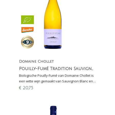
Domaine Chollet
Pouilly-Fumé Tradition Sauvignon Blanc (biologisch)
Biologische Pouilly-Fumé van Domaine Chollet is
een witte wijn gemaakt van Sauvignon Blanc en
één van de beroemdste wijnen van Frankrijk
€
20,75
(Loire)