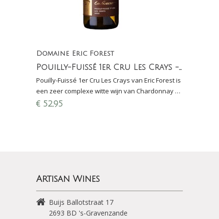
Domaine Eric Forest
Pouilly-Fuissé 1er Cru Les Crays - Eric Forest
Pouilly-Fuissé 1er Cru Les Crays van Eric Forest is
een zeer complexe witte wijn van Chardonnay uit
het zuiden van de Bourgogne met houtrijping.
€
52,95
Artisan Wines
Buijs Ballotstraat 17
2693 BD
's-Gravenzande