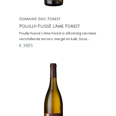
Domaine Eric Forest
Pouilly-Fuissé L'Ame Forest
Pouilly-Fuissé L'Ame Forest is afkomstig van twee
verschillende terroirs: mergel en kalk. Deze
combi zorgt voor een zeer gebalanceerde,
€
39,95
elegante wijn