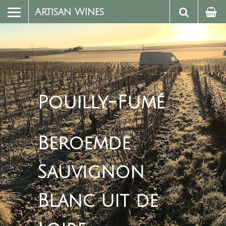
Artisan Wines
Pouilly-Fumé
Beroemde
Sauvignon
Blanc uit de