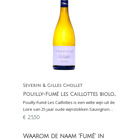
Severin & Gilles Chollet
Pouilly-Fumé Les Caillottes biologisch (in conversie)
Pouilly-Fumé Les Caillottes is een witte wijn uit de
Loire van 25 jaar oude wijnstokken Sauvignon
Blanc. Loepzuiver, strak en mineraal.
€
25,50
Waarom de naam 'Fumé' in