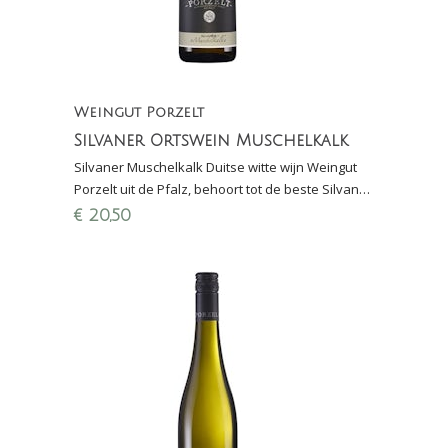
Weingut Porzelt
Silvaner Ortswein Muschelkalk
Silvaner Muschelkalk Duitse witte wijn Weingut
Porzelt uit de Pfalz, behoort tot de beste Silvaner
van Duitsland, 3e plek Perswijn Wijnconcours
€
20,50
2020