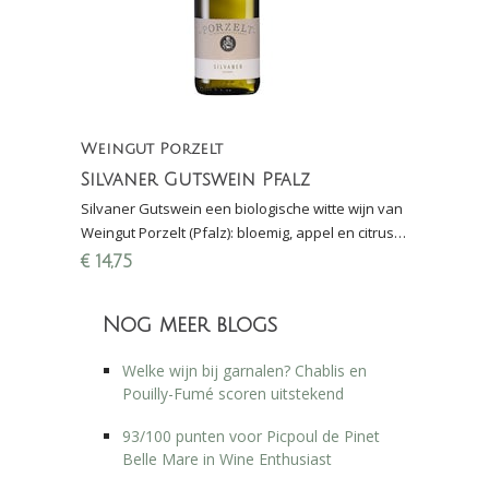
Weingut Porzelt
Silvaner Gutswein Pfalz
Silvaner Gutswein een biologische witte wijn van
Weingut Porzelt (Pfalz): bloemig, appel en citrus,
zacht en mineraal; lekker bij asperges en
€
14,75
mosselen
Nog meer blogs
Welke wijn bij garnalen? Chablis en
Pouilly-Fumé scoren uitstekend
93/100 punten voor Picpoul de Pinet
Belle Mare in Wine Enthusiast