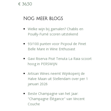
ruim 60 jaar oude wijnstokken, aangeplant op
€
36,50
Buntsandstein.
Nog meer blogs
Welke wijn bij garnalen? Chablis en
Pouilly-Fumé scoren uitstekend
93/100 punten voor Picpoul de Pinet
Belle Mare in Wine Enthusiast
Gavi Riserva Pisé Tenuta La Raia scoort
hoog in PERSWIJN
Artisan Wines neemt Wijnkoperij de
Halve Maan uit Stellendam over per 1
januari 2026
Beste Champagne van het Jaar:
"Champagne Élégance" van Vincent
Couche