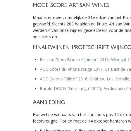
Hoge score Artisan Wines
Maar is er meer, namelijk de 31e editie van het Proe
geproefd. Slechts 200 haalden de finale. Artisan Wine
werden 4 van onze wijnen geselecteerd voor de fina
heel trots op.
Finalewijnen Proefschrift Wijnc
Riesling "Vom Blauen Schiefer" 2016, Weingut 
AOC Côtes du Rhône rouge 2017, La Bastide Sa
AOC Cahors "Silice" 2016, Château Les Croisille
Barolo DOCG "Serralunga" 2015, Ferdinando Pr
Aanbieding
Hoewel de winnaars van het concours pas 14 oktobe
feestvreugde. Tot en met de 14 oktober hanteren wij
Bij bestelling van 10 flessen worden uw wijnen 