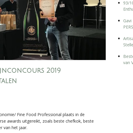
93/10
Enthu
Gavi 
PERS
Arti
Stell
Best
van 
ijnconcours 2019
talen
onomie/ Fine Food Professional plaats in de
se awards uitgereikt, zoals beste chefkok, beste
 van het jaar.