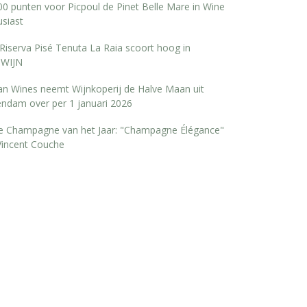
0 punten voor Picpoul de Pinet Belle Mare in Wine
siast
Riserva Pisé Tenuta La Raia scoort hoog in
WIJN
san Wines neemt Wijnkoperij de Halve Maan uit
endam over per 1 januari 2026
e Champagne van het Jaar: "Champagne Élégance"
Vincent Couche