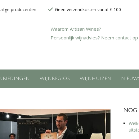
halige producenten
Geen verzendkosten vanaf € 100
Waarom Artisan Wines?
Persoonlijk wijnadvies? Neem contact op
NBIEDINGEN
WIJNREGIO'S
WIJNHUIZEN
NIEUW
Nog 
Welke
uitst