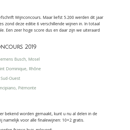
fschrift Wijnconcours. Maar liefst 5.200 werden dit jaar
s zond deze editie 6 verschillende wijnen in. In totaal
le. Een zeer hoge score dus en daar zijn we uiteraard
oncours 2019
Clemens Busch, Mosel
int Dominique, Rhône
, Sud-Ouest
incipiano, Piëmonte
r bekend worden gemaakt, kunt u nu al delen in de
 namelijk voor alle finalewijnen: 10+2 gratis.
worden franco huis geleverd;