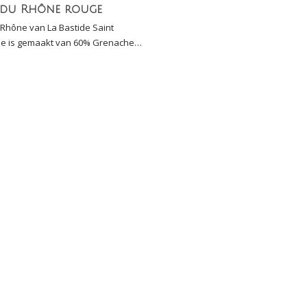
 du Rhône rouge
 Rhône van La Bastide Saint
e is gemaakt van 60% Grenache
rah: in 2016 beste rode huiswijn
aag (Proefschrift)