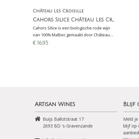
Château Les Croisille
Cahors Silice Château Les Croisille
Cahors Silice is een biologische rode wijn
van 100% Malbec gemaakt door Château
Les Croisille. Silice is een bovenlaag van
€
16,95
zand, mergel & kiezel.
Artisan Wines
Blijf
Buijs Ballotstraat 17
Meld je
2693 BD
's-Gravenzande
blijf o
aanbied