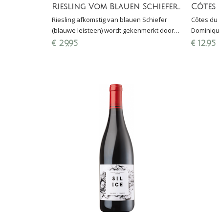
Riesling Vom Blauen Schiefer Clemens Busch
Côtes
Riesling afkomstig van blauen Schiefer
Côtes du
(blauwe leisteen) wordt gekenmerkt door
Dominiqu
het rijpe fruit in combinatie met een
en 40% Sy
€
29,95
€
12,95
uitgesproken ziltigheid
van Den H