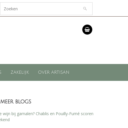
S
ZAKELIJK
OVER ARTISAN
meer blogs
 wijn bij garnalen? Chablis en Pouilly-Fumé scoren
ekend