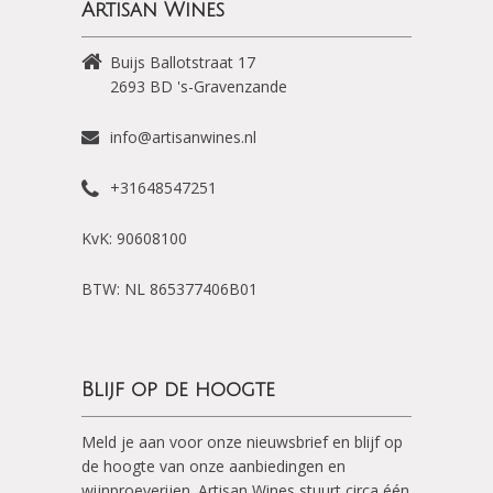
Artisan Wines
Buijs Ballotstraat 17
2693 BD
's-Gravenzande
info@artisanwines.nl
+31648547251
KvK: 90608100
BTW: NL 865377406B01
Blijf op de hoogte
Meld je aan voor onze nieuwsbrief en blijf op
de hoogte van onze aanbiedingen en
wijnproeverijen. Artisan Wines stuurt circa één