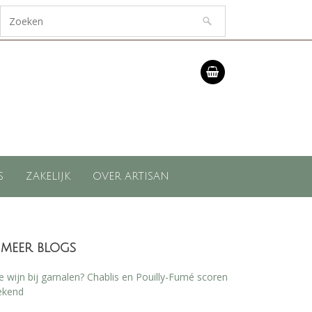
S
ZAKELIJK
OVER ARTISAN
meer blogs
 wijn bij garnalen? Chablis en Pouilly-Fumé scoren
ekend