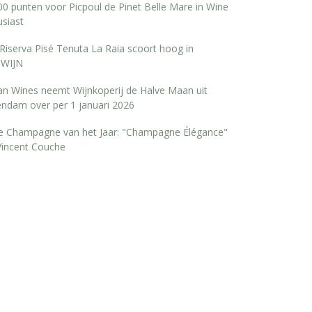
0 punten voor Picpoul de Pinet Belle Mare in Wine
siast
Riserva Pisé Tenuta La Raia scoort hoog in
WIJN
san Wines neemt Wijnkoperij de Halve Maan uit
endam over per 1 januari 2026
e Champagne van het Jaar: "Champagne Élégance"
Vincent Couche