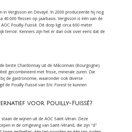
en in Vergisson en Devayé. In 2000 produceerde hij nog
rca 40.000 flessen op jaarbasis. Vergisson is één van de
OC Pouilly-Fuissé. Dit dorp ligt circa 600 meter
jk terroir. Kenners zijn het er dan ook over eens dat de
t de beste Chardonnay uit de Mâconnais (Bourgogne).
teit gecombineerd met frisse, minerale zuren. Die
r bij de gastronomie, waaronder ook diverse
gd de Pouilly-Fuissé van Eric Forest te kunnen
ernatief voor Pouilly-Fuissé?
 staan de wijnen uit de AOC Saint-Véran. Deze
dorpen in de omgeving van Saint-Vérand, die zijn "d"
uit twee gedeeltes: één ten noorden en één ten zuiden