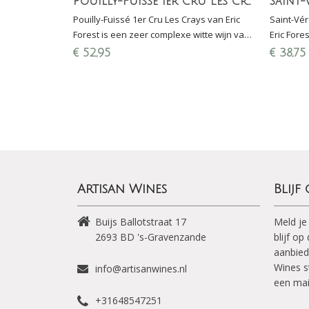
Pouilly-Fuissé 1er Cru Les Crays - Eric Forest
Pouilly-Fuissé 1er Cru Les Crays van Eric
Saint-Vé
Forest is een zeer complexe witte wijn van
Eric Fore
Chardonnay uit het zuiden van de
die niet 
€
52,95
€
38,75
Bourgogne met houtrijping.
Fuissé. K
Artisan Wines
Blijf
Buijs Ballotstraat 17
Meld je
2693 BD
's-Gravenzande
blijf o
aanbied
Wines s
info@artisanwines.nl
een mai
+31648547251