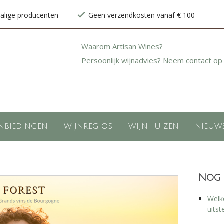
halige producenten
Geen verzendkosten vanaf € 100
Waarom Artisan Wines?
Persoonlijk wijnadvies? Neem contact op
NBIEDINGEN
WIJNREGIO'S
WIJNHUIZEN
NIEUW
Nog 
Welke
uitst