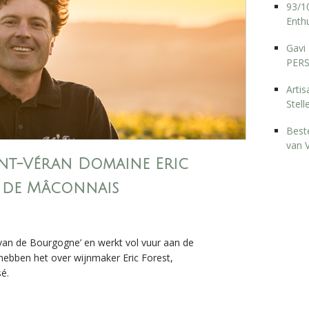
93/10
Enthu
Gavi 
PERS
Arti
Stell
Best
van 
int-Véran Domaine Eric
t de Mâconnais
 van de Bourgogne’ en werkt vol vuur aan de
hebben het over wijnmaker Eric Forest,
é.