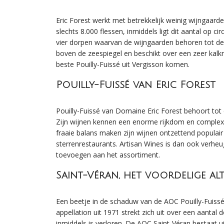
Eric Forest werkt met betrekkelijk weinig wijngaard
slechts 8.000 flessen, inmiddels ligt dit aantal op ci
vier dorpen waarvan de wijngaarden behoren tot de A
boven de zeespiegel en beschikt over een zeer kalkri
beste Pouilly-Fuissé uit Vergisson komen.
Pouilly-Fuissé van Eric Forest
Pouilly-Fuissé van Domaine Eric Forest behoort to
Zijn wijnen kennen een enorme rijkdom en complexi
fraaie balans maken zijn wijnen ontzettend populai
sterrenrestaurants. Artisan Wines is dan ook verheu
toevoegen aan het assortiment.
Saint-Véran, het voordelige alt
Een beetje in de schaduw van de AOC Pouilly-Fuissé
appellation uit 1971 strekt zich uit over een aantal 
inmiddels is verloren. De AOC Saint-Véran bestaat 