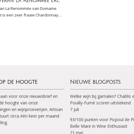
Saint-Véran La Renommée Eric Forest
ran La Renommée van Domaine
st is een zeer fraaie Chardonnay
onder doet voor een goede Pouilly-
rachtig, mineraal
 op de hoogte
Nieuwe blogposts
 aan voor onze nieuwsbrief en
Welke wijn bij garnalen? Chablis 
p de hoogte van onze
Pouilly-Fumé scoren uitstekend
ingen en wijnproeverijen. Artisan
7 juli
tuurt circa één keer per maand
93/100 punten voor Picpoul de P
ling.
Belle Mare in Wine Enthusiast
21 mei