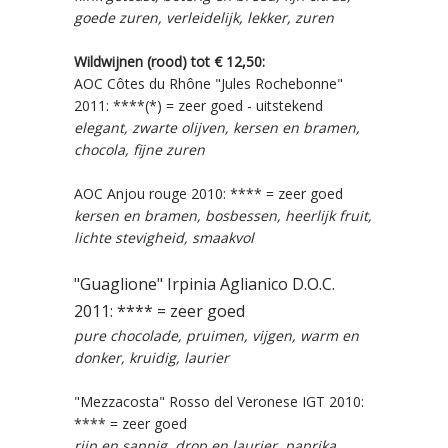
goede zuren, verleidelijk, lekker, zuren
Wildwijnen (rood) tot € 12,50:
AOC Côtes du Rhône "Jules Rochebonne"
2011: ****(*) = zeer goed - uitstekend
elegant, zwarte olijven, kersen en bramen,
chocola, fijne zuren
AOC Anjou rouge 2010: **** = zeer goed
kersen en bramen, bosbessen, heerlijk fruit,
lichte stevigheid, smaakvol
"Guaglione" Irpinia Aglianico D.O.C.
2011: **** = zeer goed
pure chocolade, pruimen, vijgen, warm en
donker, kruidig, laurier
"Mezzacosta" Rosso del Veronese IGT 2010:
**** = zeer goed
rijp en sappig, drop en laurier, paprika,