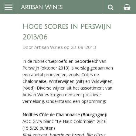
Artisan Wines
Hoge scores in Perswijn
2013/06
Door
Artisan Wines
op 23-09-2013
In de rubriek 'Geproefd en beoordeeld' van
Perswijn (oktober 2013) is verslag gedaan van
een aantal proeverijen, zoals: Côtes de
Chalonnaise, Winterwijnen (wit) en Wildwijnen
(rood). Diverse wijnen uit het assortiment van
Artisan Wines kregen een zeer positieve
vermelding. Onderstaand een opsomming:
Notities Côte de Chalonnaise (Bourgogne):
AOC Givry blanc "Le Haut Colombier" 2010
(15,5/20 punten)
flink getoast, boterig en breed, fijn citrus,