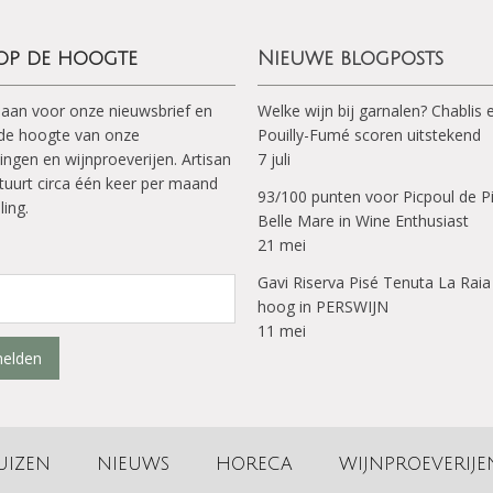
 op de hoogte
Nieuwe blogposts
 aan voor onze nieuwsbrief en
Welke wijn bij garnalen? Chablis 
p de hoogte van onze
Pouilly-Fumé scoren uitstekend
ingen en wijnproeverijen. Artisan
7 juli
tuurt circa één keer per maand
93/100 punten voor Picpoul de P
ling.
Belle Mare in Wine Enthusiast
21 mei
Gavi Riserva Pisé Tenuta La Raia
hoog in PERSWIJN
11 mei
elden
UIZEN
NIEUWS
HORECA
WIJNPROEVERIJE