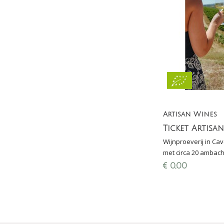
Artisan Wines
Wijnproeverij in Cav
met circa 20 ambacht
Duitsland, Frankrijk,
€
0,00
op de proeftafel.