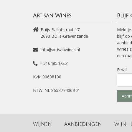
Artisan Wines
Blijf
Buijs Ballotstraat 17
Meld je
2693 BD
's-Gravenzande
blijf o
aanbied
Wines s
info@artisanwines.nl
een mai
+31648547251
Email
KvK: 90608100
BTW: NL 865377406B01
Aanm
WIJNEN
AANBIEDINGEN
WIJNH