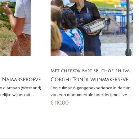
Met chefkok Bart Splithof en Ivan Genusso van Gorghi Tondi
Ticket Artisan Najaarsproeverij vrijdag 30 oktober 2026
Gorghi Tondi wijnmakersevent - Vrijdag 12 september
e d'Artisan (Westland)
Een culinair 6-gangenexperience in de tuin
elijke wijnen uit
van een monumentale boerderij met live
 Italië, Spanje en België
cooking van Bart Splithof en passende
€
110,00
wijnen van Tenuta Gorghi Tondi