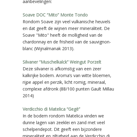
aanbevelingen:
Soave DOC “Mito” Monte Tondo
Rondom Soave zijn veel vulkanische heuvels
en dat geeft de wijnen meer mineraliteit. De
Soave "Mito" heeft de molligheid van de
chardonnay en de frisheid van de sauvignon-
blanc (Wijnalmanak 2013).
Silvaner “Muschelkalck” Weingut Porzelt
Deze silvaner is afkomstig van een zeer
kalkrijke bodem. Aroma’s van witte bloemen,
rijpe appel en perzik, licht romig, mineraal,
complexe afdronk (88/100 punten Gault Millau
2014)
Verdicchio di Matelica “Gegè”
In de bodem rondom Matelica vinden we
dunne lagen van zeeklei en zand met veel
schelpendepot. Dit geeft een bijzondere
mineraliteit en ziltigheid aan de Verdicchio di