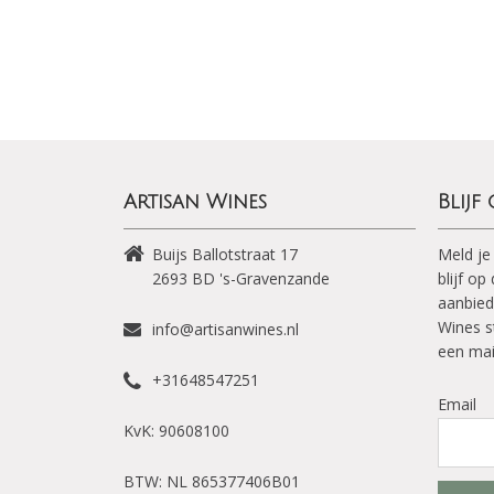
Artisan Wines
Blijf
Buijs Ballotstraat 17
Meld je
2693 BD
's-Gravenzande
blijf o
aanbied
Wines s
info@artisanwines.nl
een mai
+31648547251
Email
KvK: 90608100
BTW: NL 865377406B01