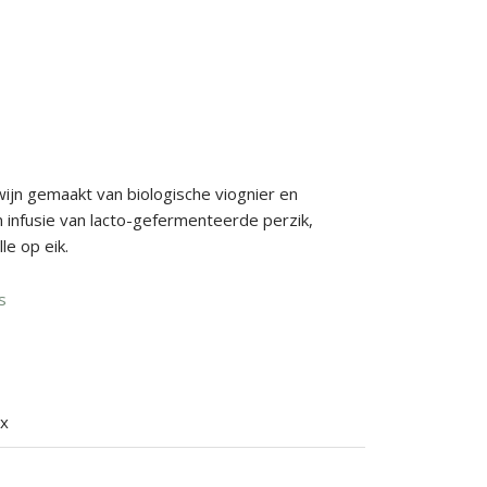
 wijn gemaakt van biologische viognier en
n infusie van lacto-gefermenteerde perzik,
e op eik.
s
ex