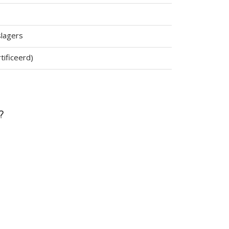
slagers
tificeerd)
?