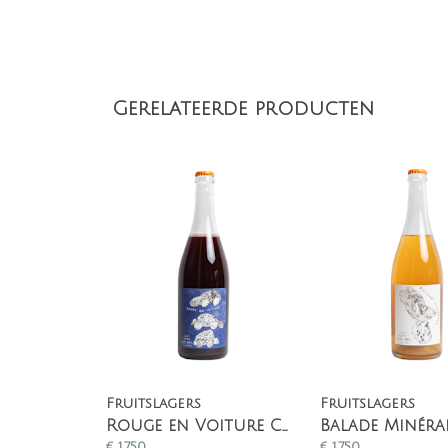
Gerelateerde producten
Fruitslagers
Fruitslagers
Rouge en Voiture Cul Sec - Alcoholvrij
€
17,50
€
17,50