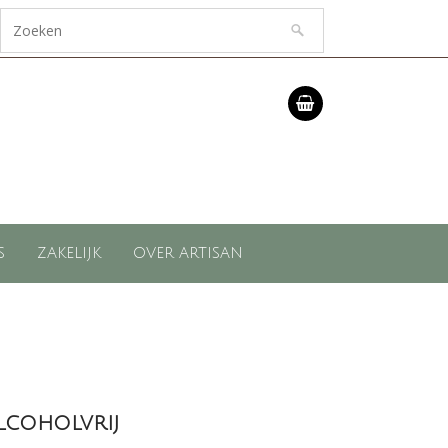
S
ZAKELIJK
OVER ARTISAN
Alcoholvrij