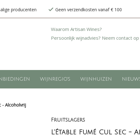
halige producenten
Geen verzendkosten vanaf € 100
Waarom Artisan Wines?
Persoonlijk wijnadvies? Neem contact op
NBIEDINGEN
WIJNREGIO'S
WIJNHUIZEN
NIEUW
 - Alcoholvrij
Fruitslagers
L'Étable Fumé Cul Sec - 